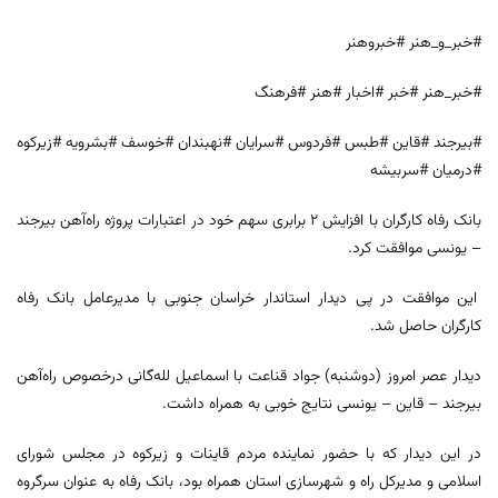
#خبر_و_هنر #خبروهنر
#خبر_هنر #خبر #اخبار #هنر #فرهنگ
#بیرجند #قاین #طبس #فردوس #سرایان #نهبندان #خوسف #بشرویه #زیرکوه
#درمیان #سربیشه
بانک رفاه کارگران با افزایش ۲ برابری سهم خود در اعتبارات پروژه راه‌آهن بیرجند
– یونسی موافقت کرد.
این موافقت در پی دیدار استاندار خراسان جنوبی با مدیرعامل بانک رفاه
کارگران حاصل شد.
دیدار عصر امروز (دوشنبه) جواد قناعت با اسماعیل لله‌گانی درخصوص راه‌آهن
بیرجند – قاین – یونسی نتایج خوبی به همراه داشت.
در این دیدار که با حضور نماینده مردم قاینات و زیرکوه در مجلس شورای
اسلامی و مدیرکل راه و شهرسازی استان همراه بود، بانک رفاه به عنوان سرگروه