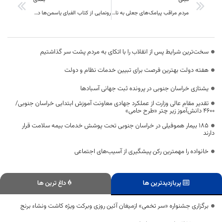
مردم مراقب پیامک‌های جعلی به نام دستگاه قضایی باشند
رونمایی از کتاب الفبای یاسمن‌ها در کتابفروشی خوارزمی بیرجند
سخت‌ترین شرایط پس از انقلاب را با اتکای به مردم پشت سر گذاشتیم
هفته دولت بهترین فرصت برای تبیین خدمات نظام و دولت
یشتازی خراسان جنوبی در پرونده ثبت جهانی آسبادها
تقدیر مقام عالی وزارت از عملکرد جهادی معاونت آموزش ابتدایی خراسان جنوبی/
۴۶۰۰ دانش‌آموز زیر چتر «طرح حامی»
۱۸۵ بیمار هموفیلی در خراسان جنوبی تحت پوشش خدمات بیمه سلامت قرار
دارند
خانواده را مهمترین رکن پیشگیری از آسیب‌های اجتماعی
پربازدیدترین ها
داغ ترین ها
برگزاری جشنواره «سر تخمی» ازمیغان آئین روزی وبرکت ویژه کاشت ونشاء برنج