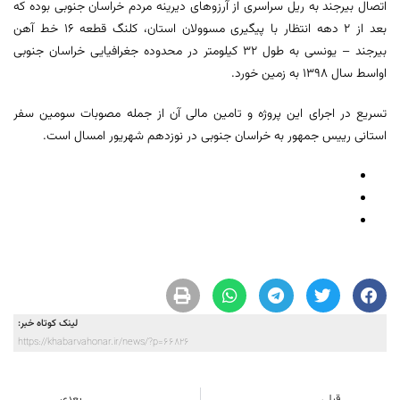
اتصال بیرجند به ریل سراسری از آرزوهای دیرینه مردم خراسان جنوبی بوده که
بعد از ۲ دهه انتظار با پیگیری مسوولان استان، کلنگ قطعه ۱۶ خط آهن
بیرجند – یونسی به طول ۳۲ کیلومتر در محدوده جغرافیایی خراسان جنوبی
اواسط سال ۱۳۹۸ به زمین خورد.
تسریع در اجرای این پروژه و تامین مالی آن از جمله مصوبات سومین سفر
استانی رییس جمهور به خراسان جنوبی در نوزدهم شهریور امسال است.
لینک کوتاه خبر:
https://khabarvahonar.ir/news/?p=66826
قبلی
بعدی