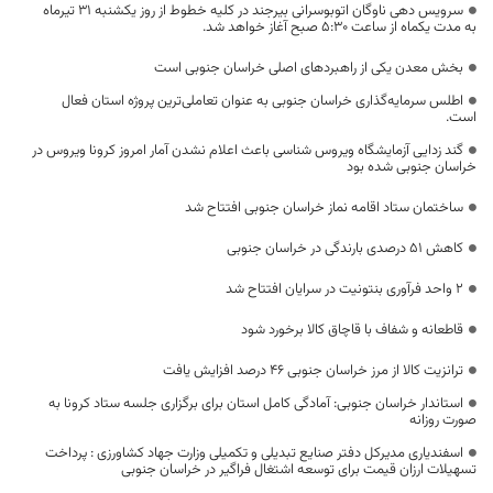
سرویس دهی ناوگان اتوبوسرانی بیرجند در کلیه خطوط از روز یکشنبه 31 تیرماه
به مدت یکماه از ساعت 5:30 صبح آغاز خواهد شد.
بخش معدن یکی از راهبردهای اصلی خراسان جنوبی است
اطلس سرمایه‌گذاری خراسان جنوبی به عنوان تعاملی‌ترین پروژه استان فعال
است.
گند زدایی آزمایشگاه ویروس شناسی باعث اعلام نشدن آمار امروز کرونا ویروس در
خراسان جنوبی شده بود
ساختمان ستاد اقامه نماز خراسان جنوبی افتتاح شد
کاهش ۵۱ درصدی بارندگی در خراسان جنوبی
۲ واحد فرآوری بنتونیت در سرایان افتتاح شد
قاطعانه و شفاف با قاچاق کالا برخورد شود
ترانزیت کالا از مرز خراسان جنوبی ۴۶ درصد افزایش یافت
استاندار خراسان جنوبی: آمادگی کامل استان برای برگزاری جلسه ستاد کرونا به
صورت روزانه
اسفندیاری مدیرکل دفتر صنایع تبدیلی و تکمیلی وزارت جهاد کشاورزی : پرداخت
تسهیلات ارزان قیمت برای توسعه اشتغال فراگیر در خراسان جنوبی