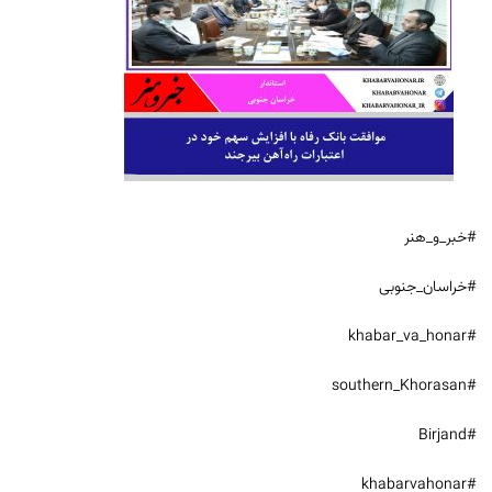
#خبر_و_هنر
#خراسان_جنوبی
#khabar_va_honar
#southern_Khorasan
#Birjand
#khabarvahonar