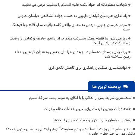
شهادت مظلومانه آقا جوادالائمه علیه السلام را تسلیت عرض می نماییم
راه‌اندازی هنرستان گیاهان دارویی به همت جهاددانشگاهی خراسان جنوبی
مردم خراسان جنوبی مردمی به معنای واقعی کلمه ولایت مدار، قانع و با فرهنگ
است
روز ملی شوراها نقطه عطف مشارکت مردم در اداره امور جامعه و نمادی از وحدت
و مشارکت در آبادانی است
ریگ یلان روستای دهسلم در نهبندان خراسان جنوبی به عنوان گرمترین نقطه
زمین شناخته شد
توانمندسازی متکدیان راهکاری برای کاهش تکدی گری
پربحث ترین ها
سخت‌ترین شرایط پس از انقلاب را با اتکای به مردم پشت سر گذاشتیم
هفته دولت بهترین فرصت برای تبیین خدمات نظام و دولت
یشتازی خراسان جنوبی در پرونده ثبت جهانی آسبادها
تقدیر مقام عالی وزارت از عملکرد جهادی معاونت آموزش ابتدایی خراسان جنوبی/ ۴۶۰۰
دانش‌آموز زیر چتر «طرح حامی»