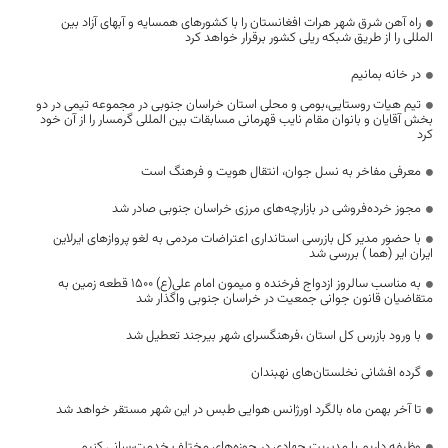
راه آهن شرق شهر هرات افغانستان را با کشورهای همسایه و آبهای آزاد بین
المللی را از طریق شبکه ریلی کشور برقرار خواهد کرد
در خانه بمانیم
تیم هیات روستایی،بومی و محلی استان خراسان جنوبی در مجموعه تیمی در دو
بخش آقایان و بانوان مقام نایب قهرمانی مسابقات بین المللی گرمسار را از آن خود
کرد
معرفی مفاخر به نسل جوان، انتقال هویت و فرهنگ است
مجوز خرده‌فروشی در بازارچه‌های مرزی خراسان جنوبی صادر شد
با حضور مدیر کل بازرسی استانداری اعتراضات مردمی به لغو پروازهای ایرلاین
ایران ایر (هما ) بررسی شد
به مناسب سالروز ازدواج فرخنده و میمون امام علی(ع) ۱۵۰۰ قطعه زمین به
متقاضیان قانون جوانی جمعیت در خراسان جنوبی واگذار شد
با ورود بازرس کل استان ،فرهنگسرای شهر بیرجند تعطیل شد
گرده افشانی نخلستان‌های نهبندان
تا آخر بهمن ماه بالگرد اورژانس هوایی طبس در این شهر مستقر خواهد شد
وظیفه داریم با مدیریت جهادی در حوزه‌های مختلف خدمت‌رسانی کنیم