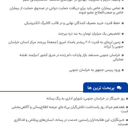
تمامی بیماران خاص باید برای دریافت حمایت دولتی در صندوق حمایت از بیماران
خاص و صعب‌العلاج عضو شوند
حفظ قدرت خرید مصرف کنندگان نهایی و در قالب کالابرگ الکترونیکی
تخصیص یک میلیارد تومان به بند دره بیرجند
زمین لرزه‌ای به قدرت ۲.۸ ریشتر بامداد امروز (جمعه) بیرجند مرکز استان خراسان
جنوبی را لرزاند
خراسان جنوبی مستعد بازار واردات دام زنده در شرق کشور /نیازمند نقشه
عملیاتی
ورود رییس جمهور به خراسان جنوبی
پربحث ترین ها
روز خبرنگار در خراسان جنوبی؛ شورای اداری به رنگ رسانه
هفدهم مرداد روز پاسداشت تلاش‌گران بی‌ادعای عرصه اطلاع‌رسانی و آگاهی‌بخشی
است
خبرنگاران، این طلایه‌داران راستین خدمت در رسانه، انسان‌های پرتلاش و فداکاری
هستند