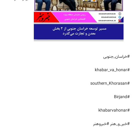
#خراسان_جنوبی
#khabar_va_honar
#southern_Khorasan
#Birjand
#khabarvahonar
#خبر_و_هنر #خبروهنر