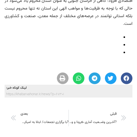
اقتصادی افزود: گاهی از خراسان جنوبی به عنوان استان محروم یاد می‌شود در
حالی که با توجه به ظرفیت‌ها و مواهب الهی این استان نه تنها محروم نیست
بلکه استانی توانمند در عرصه‌های مختلف از جمله معدن، صنعت و کشاورزی
است.
لینک کوتاه خبر:
https://khabarvahonar.ir/news/?p=67301
قبلی
بعدی
?آخـرین وضــعیت آماری ڪرونا و واڪسیناسـیون خــراسان جنــوبی
?با برگزاری تجمعات/ ابتلا به امیکرون در فردوس افزایش می یابد