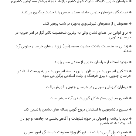
خراسان جنوبی گلوگاه امنیت شرق کشور نیازمند توجه بیشتر مسئولین کشوری
نمایندگان خراسان جنوبی حادثه معدن طبس را با جدیت پیگیری می‌کنند
هموطنان از سفرهای غیرضروری به‌ویژه در شب پرهیز کنند
برای اولین بار اهدای نشان والی به برترین شخصیت تاثیر گزار در امر خیریه در
خراسان جنوبی
زندانی به مناسبت ولادت حضرت محمد(ص) از زندان‌های خراسان جنوبی آزاد
شدند
بازدید استاندار خراسان جنوبی از معدن مس پلوند
تشکیل انجمن مفاخر استان ،اولین جلسه انجمن مفاخر به ریاست استاندار
خراسان جنوبی، دبیری فرهنگ و ارشاد اسلامی برگزار می شود
بیماران کرونایی سرپایی در خراسان جنوبی افزایش یافت
فضای مجازی بستر شکل گیری تمدن آینده بشر است
بسیج دانشجویی با استدلال دروغ گویی رسانه های دشمن را تبیین کند
باید با برنامه و اصولی در حوزه تبلیغات و آگاهی‌بخشی به جامعه و جوانان
فعالیت داشته باشیم
شعار تحول گرایی دولت، دستور کار ویژه معاونت هماهنگی امور عمرانی