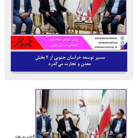
#خبر_و_هنر