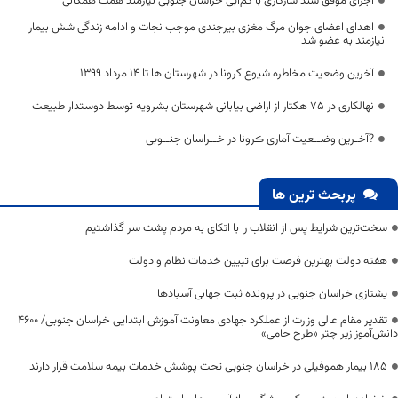
اجرای موفق سند سازگاری با کم‌آبی خراسان جنوبی نیازمند همت همگانی
اهدای اعضای جوان مرگ مغزی بیرجندی موجب نجات و ادامه زندگی شش بیمار
نیازمند به عضو شد
آخرین وضعیت مخاطره شیوع کرونا در شهرستان ها تا 14 مرداد 1399
نهالکاری در 75 هکتار از اراضی بیابانی شهرستان بشرویه توسط دوستدار طبیعت
?آخـرین وضــعیت آماری ڪرونا در خــراسان جنــوبی
پربحث ترین ها
سخت‌ترین شرایط پس از انقلاب را با اتکای به مردم پشت سر گذاشتیم
هفته دولت بهترین فرصت برای تبیین خدمات نظام و دولت
یشتازی خراسان جنوبی در پرونده ثبت جهانی آسبادها
تقدیر مقام عالی وزارت از عملکرد جهادی معاونت آموزش ابتدایی خراسان جنوبی/ ۴۶۰۰
دانش‌آموز زیر چتر «طرح حامی»
۱۸۵ بیمار هموفیلی در خراسان جنوبی تحت پوشش خدمات بیمه سلامت قرار دارند