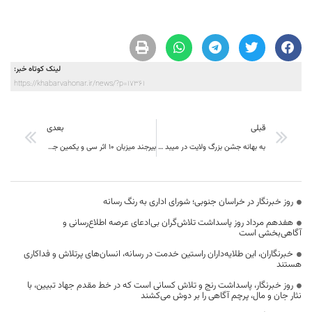
لینک کوتاه خبر:
https://khabarvahonar.ir/news/?p=17361
قبلی
بعدی
به بهانه جشن بزرگ ولایت در میبد یزد و نگاهی کوتاه به خراسان جنوبی
بیرجند میزبان 10 اثر سی و یکمین جشنواره فیلم کودک و نوجوان
روز خبرنگار در خراسان جنوبی؛ شورای اداری به رنگ رسانه
هفدهم مرداد روز پاسداشت تلاش‌گران بی‌ادعای عرصه اطلاع‌رسانی و
آگاهی‌بخشی است
خبرنگاران، این طلایه‌داران راستین خدمت در رسانه، انسان‌های پرتلاش و فداکاری
هستند
روز خبرنگار، پاسداشت رنج و تلاش کسانی است که در خط مقدم جهاد تبیین، با
نثار جان و مال، پرچم آگاهی را بر دوش می‌کشند