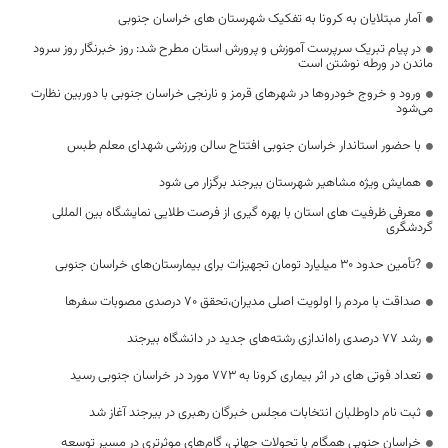
آمار مبتلایان به کرونا به تفکیک شهرستان های خراسان جنوبی
در پیام تبریک سرپرست آموزش و پرورش استان مطرح شد: روز خبرنگار روز سرود
ماندن در ورطه نوشتن است
ورود و خروج خودروها در شهرهای قرمز و نارنجی خراسان جنوبی با دوربین نظارت
می‌شود
با حضور استاندار خراسان جنوبی افتتاح سالن ورزشی شهدای معلم طبس
همایش ویژه مشاهیر شهرستان بیرجند برگزار می شود
معرفی ظرفیت های استان با بهره گیری از فرصت طلایی نمایشگاه بین المللی
گردشگری
?تأمین حدود ۳۰ میلیارد تومان تجهیزات برای بیمارستان‌های خراسان جنوبی
صداقت با مردم را اولویت اصلی مدیران،تحقق 70 درصدی مصوبات سفرها
رشد ۷۷ درصدی راه‌اندازی رشته‌های جدید در دانشگاه بیرجند
تعداد فوتی های در اثر بیماری کرونا به 773 مورد در خراسان جنوبی رسید
ثبت نام داوطلبان انتخابات مجلس خبرگان رهبری در بیرجند آغاز شد
خراسان جنوبی همگام با تحولات جهانی، گام‌های موثرتری در مسیر توسعه