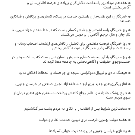
هفدهم مرداد روز پاسداشت تلاش‌گران بی‌ادعای عرصه اطلاع‌رسانی و
آگاهی‌بخشی است
خبرنگاران، این طلایه‌داران راستین خدمت در رسانه، انسان‌های پرتلاش و فداکاری
هستند
روز خبرنگار، پاسداشت رنج و تلاش کسانی است که در خط مقدم جهاد تبیین، با
نثار جان و مال، پرچم آگاهی را بر دوش می‌کشند
روز خبرنگار، فرصت مغتنمی برای تجلیل از تلاش‌های ارزشمند اصحاب رسانه و
پاسداشت جایگاه والای خبرنگار در عرصه آگاهی‌بخشی
روز خبرنگار، یادآور مجاهدت‌های خاموش انسان‌هایی است که رسالت خود را در
جست‌وجوی حقیقت و آگاهی‌بخشی به جامعه معنا کرده‌اند
فرهنگ مادی و لیبرال‌دموکراسی نتیجه‌ای جز فساد و انحطاط اخلاقی ندارد
آغاز پیگیری‌های جدید برای ایجاد منطقه آزاد تجاری صنعتی در خراسان جنوبی
طرح پزشک خانواده و نظام ارجاع کاهش پرداخت مستقیم هزینه‌های درمان از
سوی مردم است
سخت‌ترین شرایط پس از انقلاب را با اتکای به مردم پشت سر گذاشتیم
هفته دولت بهترین فرصت برای تبیین خدمات نظام و دولت
یشتازی خراسان جنوبی در پرونده ثبت جهانی آسبادها