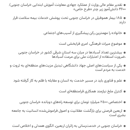
تقدیر مقام عالی وزارت از عملکرد جهادی معاونت آموزش ابتدایی خراسان جنوبی/
۴۶۰۰ دانش‌آموز زیر چتر «طرح حامی»
۱۸۵ بیمار هموفیلی در خراسان جنوبی تحت پوشش خدمات بیمه سلامت قرار
دارند
خانواده را مهمترین رکن پیشگیری از آسیب‌های اجتماعی
موضوع میراث فرهنگی، امری فرابخشی است
بیشترین تعداد آسبادها در میان سه استان شرقی کشور در خراسان جنوبی
،ضرورت استفاده از اعتبارات ملی برای مرمت آسبادها
یکی از سیاست‌های اصلی جهاد دانشگاهی تبدیل مزیت‌های منطقه‌ای به ثروت و
خدمت به مردم است
علم و فناوری باید در مسیر خدمت به انسان و مقابله با ظلم به کار گرفته شود
کنترل ملخ نیازمند همکاری فرامنطقه‌ای است
اختصاص 2500 میلیارد تومان برای توسعه راه‌های دوبانده خراسان جنوبی
اربعین فرصتی برای بازگشت عقلانیت و اصول فراموش‌شده انسانیت به جامعه
بشری است
خراسان جنوبی در خدمت‌رسانی به زائران اربعین، الگوی همدلی و اخلاص است