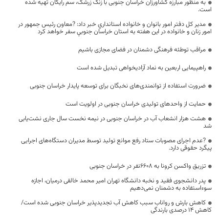
به منظور مبارزه کشاورزان خراسان جنوبی با زنگ زرشک، سم رایگان تهیه شده
است.
مدير كل دفتر امور بانوان و خانواده استانداري خبر داد: ?معاون رئيس جمهور در
امور زنان و خانواده در اين هفته به استان خراسان جنوبي سفر خواهد كرد
مراقب توطئه فرهنگی دشمنان در فضای مجازی باشیم
راهپیمایی اربعین به نماد آزادیخواهی تبدیل شده است
ضرورت استفاده از توانمندی‌های نخبگان برای توسعه پایدار خراسان جنوبی
حمایت از واحدهای تولیدی خراسان جنوبی در اولویت است
هشت هزار انشعاب آب در خراسان جنوبی در نیمه نخست سال جاری نشت‌یابی
شد
?عدم اجرای مصوبات ستاد رفع موانع تولید توسط مدیران دستگاه‌های اجرایی
پیگرد حقوقی دارد.
تزریق واکسن کرونا به ۶۶۰۸نفر در خراسان جنوبی
پدر دانشجوی فقید و نخبه دانشگاه تهران امیر محمد خالقی درمیان، اجازه
سوءاستفاده به دشمنان نمی‌دهیم
کاهش بارش و رواناب سبب کاهش آب تجدیدپذیر خراسان جنوبی شده است/
کاهش ۱۴ درصدی بارندگی