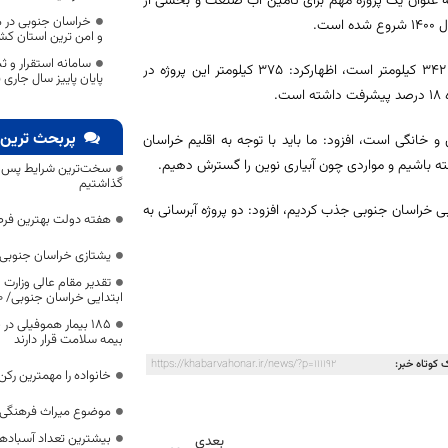
ن به عنوان یک پروژه مهم برای تأمین آب صنعت و بخشی از
خراسان جنوبی در م
ت.
و امن ترین استان کش
سامانه استقرار و ث
مدیرعامل آب منطقه‌ای خراسان جنوبی با اشاره به اینکه طول این پروژه هزار و 342 کیلومتر است، اظهارکرد: 375 کیلومتر این پروژه در
پایان پاییز سال جاری
.
پربحث ترین 
خانگی است، افزود: ما باید با توجه به اقلیم خراسان
ته باشیم و مواردی چون آبیاری نوین را گسترش دهیم.
سخت‌ترین شرایط پس از 
گذاشتیم
 خراسان جنوبی جذب کردیم، افزود: دو پروژه آبرسانی به
هفته دولت بهترین فرص
یشتازی خراسان جنوبی د
تقدیر مقام عالی وزارت
ابتدایی خراسان جنوبی/ ۴۶۰۰ دانش‌آموز زیر چتر «طرح حامی»
۱۸۵ بیمار هموفیلی
بیمه سلامت قرار دارند
 کوتاه خبر:
https://khabarvahonar.ir/news/?p=111192
خانواده را مهمترین رک
موضوع میراث فرهنگی،
بیشترین تعداد آسبادها
بعدی