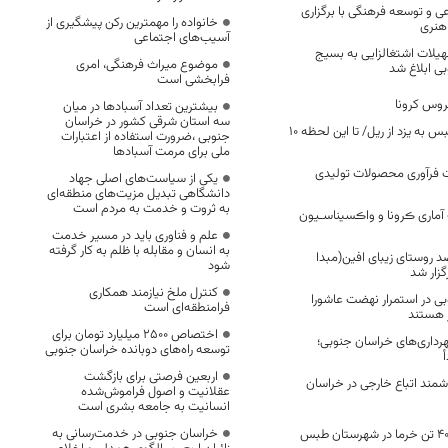
ی و توسعه فرهنگی با برگزاری
خانواده را مهمترین رکن پیشگیری از
هنری
آسیب‌های اجتماعی
 تسهیلات اشتغالزایی به بسیج
موضوع میراث فرهنگی، امری
ی ابلاغ شد
فرابخشی است
روس کرونا
بیشترین تعداد آسبادها در میان
سه استان شرقی کشور در خراسان
خارج شدن قطار طبس به یزد از ریل/ تا این لحظه 10
جنوبی ،ضرورت استفاده از اعتبارات
ملی برای مرمت آسبادها
ت فرآوری محصولات تولیدی
یکی از سیاست‌های اصلی جهاد
دانشگاهی تبدیل مزیت‌های منطقه‌ای
به ثروت و خدمت به مردم است
آماری ڪرونا و واڪسیناسـیون
علم و فناوری باید در مسیر خدمت
به انسان و مقابله با ظلم به کار گرفته
د روستای زیبای افین(مبدا
شود
گزار شد
کنترل ملخ نیازمند همکاری
بی در استمرار نهضت عاشورا
فرامنطقه‌ای است
ر هستند
اختصاص 2500 میلیارد تومان برای
رداری‌های خراسان جنوبی؛
توسعه راه‌های دوبانده خراسان جنوبی
اربعین فرصتی برای بازگشت
شمند اتباع خارجی در خراسان
عقلانیت و اصول فراموش‌شده
انسانیت به جامعه بشری است
خراسان جنوبی در خدمت‌رسانی به