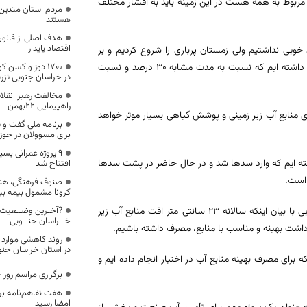
مربوط به همه هست در این زمینه باید به اقشار مختلف
مردم استان متدین، 
هستند
هدف اصلی از قانون
اقتصاد پایدار
خوبی نداشتیم ولی زمستان پرباری را شروع کردیم و بر
اساس آمار از ابتدای سال زراعی تاکنون به صورت میانگین 57 میلی متر بارندگی داشته ایم که نسبت به مدت مشابه 30 درصد و نسبت
١٧٠٠ دوز واکسن
در خراسان جنوبی تزر
مخالفت رهبر انقلا
راهپیمایی ۲۲بهمن
ای منابع آب زیر زمینی و پوشش گیاهی بسیار موثر خواهد
برنامه ملی گفت و 
برای مسوولان در حوزه
۹ پروژه عمرانی بس
ود 5 میلیون متر مکعب رواناب داشته ایم که وارد سدها شد و در حال حاضر در پشت سدها
افتتاح شد
صنوف فرهنگی، هنر
کرونا مشمول بیمه بی
به گزارش خبر و هنر خراسان جنوبی مدیرعامل شرکت آب منطقه‌ای خراسان‌جنوبی با بیان اینکه سالانه 23 سانتی متر افت منابع آب زیر
?آخـرین وضــعیت 
خــراسان جنــوبی
داشت بهینه و مناسب با منابع، مصرف داشته باشیم.
روند کاهشی موارد ب
در استان خراسان جنو
 برای مصرف بهینه منابع آب در اختیار انجام داده ایم و
برگزاری مراسم روز 
هفت تفاهم‌نامه بر
امضا رسید