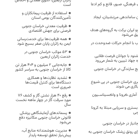
زائران اربعین، الگوی همدلی و اخلاص
فرهنگی، صبور، قانع و کم ادعا
است
استفاده از ظرفیت پیمانکاران و
 ساماندهی مرزنشینان، ایجاد
تأمین‌کنندگان بومی استان
ظرفیت معدنی خراسان جنوبی
 کوو ایران برکت به گروه‌های هدف
فرصتی برای جهش اقتصادی
یق می‌شود
همه ظرفیت‌ها برای خدمت‌رسانی
ب با انجام حرکات ضدوحدت در
ایمن به زائران پایان صفر بسیج شود
53 موکب خراسان جنوبی در
شنود با جوانان فرصت طلایی
خدمت زائران اربعین
 جهاد تبیین به شمار می‌رود
جابه‌جایی 2 میلیون و 404 هزار تن
یج سازندگی در خراسان جنوبی
کالا از خراسان جنوبی به سراسر کشور
تشدید نظارت‌ها و همکاری
ی خراسان جنوبی در پی شیوع
دستگاه‌ها برای کنترل قیمت‌ها
کاری می شوند
ضروری است
آماری ڪرونا و واڪسیناسـیون
رفع 40 هزار نشتی گاز و کشف 76
مورد سرقت گاز در چهار ماهه نخست
سال
ستری و سرپایی مبتلا به کرونا
بی
پسماندهای آزمایشگاهی پزشکی
قانونی خراسان جنوبی مکانیزه دفع
می‌شود
جانباز در خراسان جنوبی
مدیریت هوشمندانه منابع آب،
ای رونق زرشک خراسان جنوبی به
پیش‌نیاز تحقق توسعه پایدار