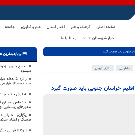
صفحه اصلی
فرهنگ و هنر
اخبار استان
علم و فناوری
جامعه
اخبار شهرستان ها
ارتباط با ما
 جنوبی باید صورت گیرد
پربازدیدترین ه
مجمع خیرین ازدو
,
کشاورزی
,
منابع طبیعی
میشود
از فردا ۵ ن
های دیجیتال قرار می 
قلیم خراسان جنوبی باید صورت گیرد
نه فوتی جدید بر اث
اختصاص صد تن قیر
محورهای روستایی نه
برگزاری سخنرانی ع
فرهنگ و ارشاد اسلام
کرونا ۵ قربانی دیگر در خراسان جنوبی گرفت