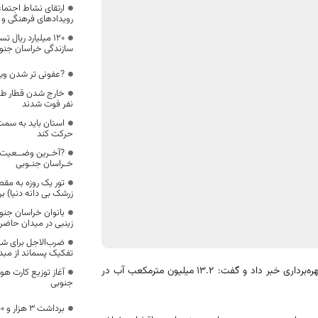
ارتقای نشاط اجتماع
رویدادهای فرهنگی و 
۱۲۰ میلیارد ریال
سازندگی خراسان جنوب
?عفونی تر شدن وی
نفر فوت شدند
استان باید به سم
حرکت کند
?آخـرین وضــعیت 
خـراسان جنـوبی
تور یک روزه به مقص
زرشک بی دانه دنیا) بر
بانوان خراسان جنو
زینبی در میدان حاض
ضرب‌الاجل برای شه
تفکیک پسماند از مبدأ
مدیرعامل شرکت آب منطقه‌ای خراسان جنوبی از آماده‌بودن سد «بندان» برای بهره‌برداری خبر داد و گفت: ۱۳.۲ میلیون مترمکعب آب در
آغاز توزیع کارت هو
جنوبی
برداشت ۳ هزار و ۴۰۰ ‌تن خرما‌ در شهرستان طبس