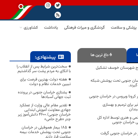
پزشکی و سلامت
گردشگری و میراث فرهنگی
یادداشت
کشاورزی
ا
داغ ترین ها
پیشنهادی:
سخت‌ترین شرایط پس از انقلاب را
اج شهرستان خوسف تشکیل
با اتکای به مردم پشت سر گذاشتیم
هفته دولت بهترین فرصت برای
قطه خراسان جنوبی تحت پوشش شبکه
تبیین خدمات نظام و دولت
گیرند.
یشتازی خراسان جنوبی در پرونده
ر کرونا ویروس در خراسان جنوبی
ثبت جهانی آسبادها
 برای ترمیم و بهسازی
تقدیر مقام عالی وزارت از عملکرد
بندان
جهادی معاونت آموزش ابتدایی
خراسان جنوبی/ ۴۶۰۰ دانش‌آموز زیر
لمی و هنری توسط اداره کل
چتر «طرح حامی»
ی خراسان جنوبی
۱۸۵ بیمار هموفیلی در خراسان
جنوبی تحت پوشش خدمات بیمه
سلامت قرار دارند