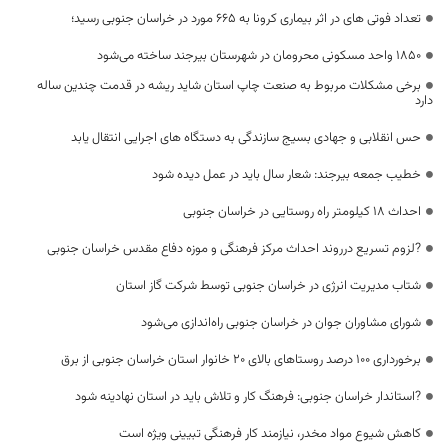
تعداد فوتی های در اثر بیماری کرونا به 665 مورد در خراسان جنوبی رسید؛
۱۸۵۰ واحد مسکونی محرومان در شهرستان بیرجند ساخته می‌شود
برخی مشکلات مربوط به صنعت چاپ استان شاید ریشه در قدمت چندین ساله
دارد
حس انقلابی و جهادی بسیج سازندگی به دستگاه های اجرایی انتقال یابد
خطیب جمعه بیرجند: شعار سال باید در عمل دیده شود
احداث ۱۸ کیلومتر راه روستایی در خراسان جنوبی
?لزوم تسریع درروند احداث مرکز فرهنگی و موزه دفاع مقدس خراسان جنوبی
شتاب مدیریت انرژی در خراسان جنوبی توسط شرکت گاز استان
شورای مشاوران جوان در خراسان جنوبی راه‌اندازی می‌شود
برخورداری 100 درصد روستاهای بالای 20 خانوار استان خراسان جنوبی از برق
?استاندار خراسان جنوبی: فرهنگ کار و تلاش باید در استان نهادینه شود
کاهش شیوع مواد مخدر، نیازمند کار فرهنگی تبیینی ویژه است