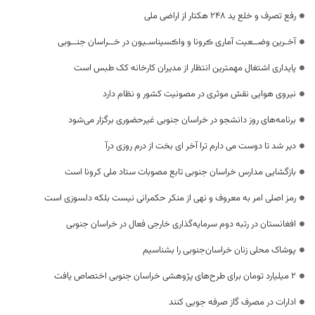
رفع تصرف و خلع ید 248 هکتار از اراضی ملی
آخـرین وضــعیت آماری ڪرونا و واڪسیناسـیون در خــراسان جنــوبی
پایداری اشتغال مهمترین انتظار از مدیران کارخانه کک طبس است
نیروی هوایی نقش موثری در مصونیت کشور و نظام دارد
برنامه‌های روز دانشجو در خراسان جنوبی غیرحضوری برگزار می‌شود
دیر شد تا دوست می دارم ترا آخر ای بخت از درم روزی درآ
بازگشایی مدارس خراسان جنوبی تابع مصوبات ستاد ملی کرونا است
رمز اصلی امر به معروف و نهی از منکر حکمرانی نیست بلکه دلسوزی است
افغانستان در رتبه دوم سرمایه‌گذاری خارجی فعال در خراسان جنوبی
پوشاک محلی زنان خراسان‌جنوبی را بشناسیم
۲ میلیارد تومان برای طرح‌های پژوهشی خراسان جنوبی اختصاص یافت
ادارات در مصرف گاز صرفه جویی کنند