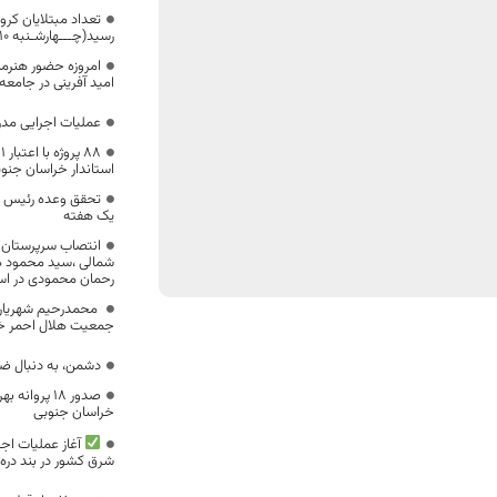
رسید(چـــهارشـنبه 1399/02/10)
امروزه حضور هنرمن
امید آفرینی در جامعه 
عملیات اجرایی مدرسه 6 کلاسه در درمیان
استاندار خراسان جنوب
تحقق وعده رئیس جم
یک هفته
انتصاب سرپرستان 
شمالی ،سید محمود ه
رحمان محمودی در ا
محمدرحیم شهریاری
جمعیت هلال احمر خ
دشمن، به دنبال ض
صدور ۱۸ پرو
خراسان جنوبی
آغاز عملیات اجر
شرق کشور در بند دره