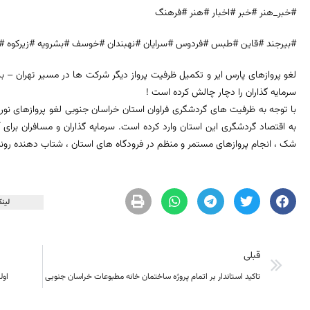
#خبر_هنر #خبر #اخبار #هنر #فرهنگ
#بیرجند #قاین #طبس #فردوس #سرایان #نهبندان #خوسف #بشرویه #زیرکوه #
لغو پروازهای پارس ایر و تکمیل ظرفیت پرواز دیگر شرکت ها در مسیر تهران – بی
سرمایه گذاران را دچار چالش کرده است !
با توجه به ظرفیت های گردشگری فراوان استان خراسان جنوبی لغو پروازهای نو
به اقتصاد گردشگری این استان وارد کرده است. سرمایه گذاران و مسافران برای
شک ، انجام پروازهای مستمر و منظم در فرودگاه های استان ، شتاب دهنده رون
لینک
قبلی
تاکید استاندار بر اتمام پروژه ساختمان خانه مطبوعات خراسان جنوبی
اول