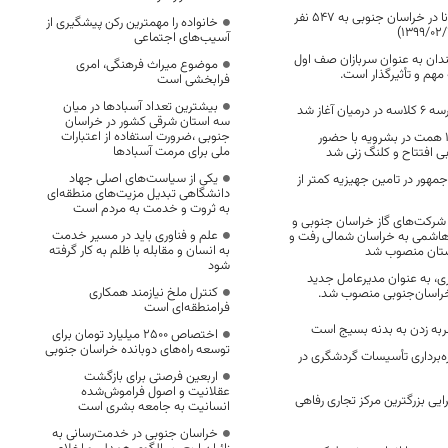
تعداد مبتلایان کرونا در خراسان جنوبی به 547 نفر
خانواده را مهمترین رکن پیشگیری از
آسیب‌های اجتماعی
دان به عنوان سربازان صف اول
موضوع میراث فرهنگی، امری
مهم و تأثیرگذار است.
فرابخشی است
بیشترین تعداد آسبادها در میان
 آغاز شد
سه استان شرقی کشور در خراسان
جنوبی ،ضرورت استفاده از اعتبارات
88 پروژه با اعتبار 11 همت در بشرویه با حضور
ملی برای مرمت آسبادها
ی افتتاح و کلنگ زنی شد
یکی از سیاست‌های اصلی جهاد
هور در تامین جهیزیه کمتر از
دانشگاهی تبدیل مزیت‌های منطقه‌ای
به ثروت و خدمت به مردم است
شرکت‌های گاز خراسان جنوبی و
علم و فناوری باید در مسیر خدمت
اشمی به خراسان شمالی رفت و
به انسان و مقابله با ظلم به کار گرفته
ستان منصوب شد
شود
، به عنوان مدیرعامل جدید
کنترل ملخ نیازمند همکاری
راسان‌جنوبی منصوب شد.
فرامنطقه‌ای است
ربه زدن به بدنه بسیج است
اختصاص 2500 میلیارد تومان برای
توسعه راه‌های دوبانده خراسان جنوبی
انه بهره‌برداری تأسیسات گردشگری در
اربعین فرصتی برای بازگشت
عقلانیت و اصول فراموش‌شده
ایی بزرگترین مرکز تجاری رفاهی
انسانیت به جامعه بشری است
خراسان جنوبی در خدمت‌رسانی به