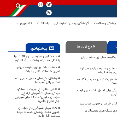
پزشکی و سلامت
گردشگری و میراث فرهنگی
یادداشت
کشاورزی
ا
داغ ترین ها
پیشنهادی:
سخت‌ترین شرایط پس از انقلاب را
 وظیفه اصلی زن حفظ بنیان
با اتکای به مردم پشت سر گذاشتیم
هفته دولت بهترین فرصت برای
امل دوجانبه و پایدار می تواند
تبیین خدمات نظام و دولت
ی اوگاندا باشد
یشتازی خراسان جنوبی در پرونده
 طلوع یک تمدن جدید با نگاه به
ثبت جهانی آسبادها
 است
تقدیر مقام عالی وزارت از عملکرد
رگی برای تحول اقتصادی و ایجاد
جهادی معاونت آموزش ابتدایی
وبی
خراسان جنوبی/ ۴۶۰۰ دانش‌آموز زیر
چتر «طرح حامی»
۱۸۵ بیمار هموفیلی در خراسان
۹۸/ درصدی شبکه‌های دیجیتال در
جنوبی تحت پوشش خدمات بیمه
سلامت قرار دارند