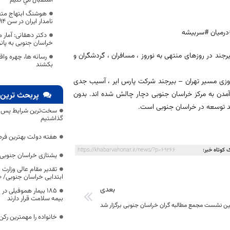
هوشنگ ابتهاج متخ
نامدار ایران در سن ۹۴ سالگی درگذشت
درمیان #سربیشه
دکتر دهقانی: آمار م
خراسان جنوبی به پانز
رجند در روزهای منتهی به نوروز ، مسافران ، گردشگران و
رسانه ها، چهره واق
بکشند
روزی مسیر تهران – بیرجند شرکت پارس ایر ، آسیب جدی
 آمدن به مرکز خراسان جنوبی دچار چالش شده اند. بدون
پربحث ترین 
د توسعه در خراسان جنوبی است.
سخت‌ترین شرایط پس از 
گذاشتیم
هفته دولت بهترین فرص
 کوتاه خبر:
https://khabarvahonar.ir/news/?p=69266
یشتازی خراسان جنوبی د
تقدیر مقام عالی وزارت
ابتدایی خراسان جنوبی/ ۴۶۰۰ دانش‌آموز زیر چتر «طرح حامی»
بعدی
۱۸۵ بیمار هموفیلی
بیمه سلامت قرار دارند
ین نشست مجمع مطالبه گران خراسان جنوبی برگزار شد
خانواده را مهمترین رک