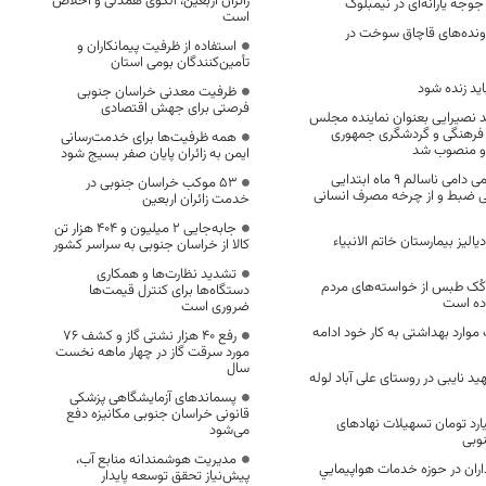
زائران اربعین، الگوی همدلی و اخلاص
است
ابری پرونده‌های قاچاق سوخت در
استفاده از ظرفیت پیمانکاران و
تأمین‌کنندگان بومی استان
ید زنده شود
ظرفیت معدنی خراسان جنوبی
فرصتی برای جهش اقتصادی
 نصیرایی بعنوان نماینده مجلس
ث فرهنگی و گردشگری جمهوری
همه ظرفیت‌ها برای خدمت‌رسانی
 و منصوب شد
ایمن به زائران پایان صفر بسیج شود
۲۴۵ تن فرآورده خامی دامی ناسالم ۹ ماه ابتدایی
53 موکب خراسان جنوبی در
ی ضبط و از چرخه مصرف انسانی
خدمت زائران اربعین
جابه‌جایی 2 میلیون و 404 هزار تن
لیز بیمارستان خاتم الانبیاء
کالا از خراسان جنوبی به سراسر کشور
تشدید نظارت‌ها و همکاری
 کُک‌ طبس از خواسته‌های مردم
دستگاه‌ها برای کنترل قیمت‌ها
وده است
ضروری است
ت موارد بهداشتی به کار خود ادامه
رفع 40 هزار نشتی گاز و کشف 76
مورد سرقت گاز در چهار ماهه نخست
سال
 نایبی در روستای علی آباد لوله
پسماندهای آزمایشگاهی پزشکی
قانونی خراسان جنوبی مکانیزه دفع
۱۲۹۰ میلیارد تومان تسهیلات نهادهای
می‌شود
وبی
مدیریت هوشمندانه منابع آب،
اران در حوزه خدمات هواپیمايي
پیش‌نیاز تحقق توسعه پایدار