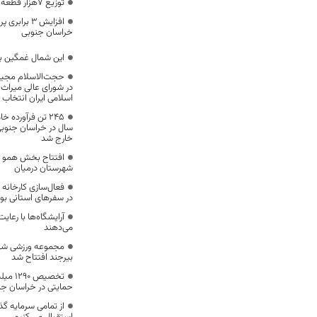
توزیع ۷هزار قطعه جوجه یارانه‌ای در نیمبلوک
افزایش ۳ بر
خراسان جنوبی
این شمال غمگین با
حجت‌الاسلام مجید
در شورای عالی میرا
اسلامی ایران انتخاب
سال در خراسان جنوب
خارج شد
افتتاح بخش همو دیا
شهرستان درمیان
فعال‌سازی کارخانه
در سفرهای استانی ب
آرایشگاه‌ها با رعای
می‌دهند
مجموعه ورزشی شهید
بیرجند افتتاح شد
تخصیص 
حمایتی در خراسان جن
از تمامی سرمایه گذ
استقبال مي کنيم