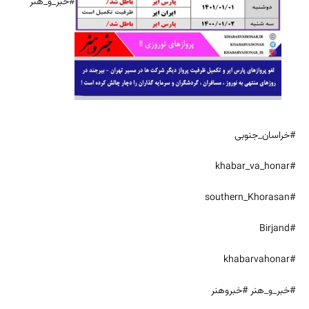
#خبر_و_هنر
#خراسان_جنوبی
#khabar_va_honar
#southern_Khorasan
#Birjand
#khabarvahonar
#خبر_و_هنر #خبروهنر