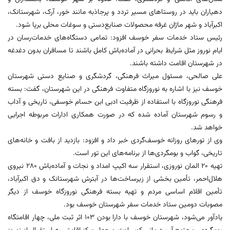
دهیاران باید در روستاهای مسیر تردد و پرجاذبه مانند خور، آرک، شهرستانک،
اکبرآباد و شهر ماژان غرفه محصولات صنایع‌دستی و سوغات محلی برپا شود.
رئیس ستاد خدمات سفر خوسف افزود: تمامی دستگاه‌های خدمات‌رسان در
ایام نوروز مثل شرایط بحرانی در آماده‌باش کامل باشند تا مسافران بدون دغدغه
در شهرستان اقامت داشته باشند.
علی صالحی، مسئول میراث فرهنگی، گردشگری و صنایع دستی شهرستان
خوسف نیز با اشاره به نوروزگاه متفاوت فرهنگی در این شهرستان، گفت: بسته
فرهنگی نوروزگاه با استفاده از ظرفیت ادبی ابن حسام خوسفی، تاریخی و آداب
و رسوم شهرستان آماده شده که در صورت همکاری ادارات مربوطه اجرایی
خواهد شد.
وی از تورهای روزانه خوسف‌گردی خبر داد و افزود: بازدید از بافت و خانه‌های
تاریخی، گواب و بومگردی‌ها از برنامه‌های این تور است.
تهیه 20 المان نوروزی، استقرار سه اکیپ امداد و نجات و آماده‌باش 280 نیروی
هلال‌احمر، تأمین بخشی از زیرساخت‌ها در آبترش شهرستانک و دق اکبرآباد،
تأمین اقلام اساسی مردم و تهیه بسته فرهنگی نوروزگاه خوسف از دیگر
مصوبات دومین ستاد خدمات سفر شهرستان خوسف بود.
یادآور می‌شود، شهرستان خوسف با دارا بودن 103 اثر ثبت ملی، چهار اقامتگاه