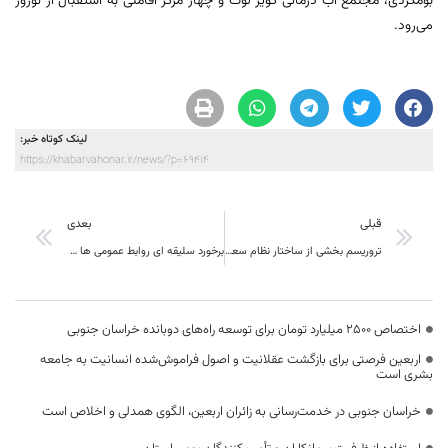
بومگردی، مجتمع آب درمانی کویر لوت و چهار مرکز اقامتی به استقبال از نوروز
می‌رود.
لینک کوتاه خبر:
https://khabarvahonar.ir/news/?p=69414
قبلی
بعدی
تروریسم بخشی از ساختار نظام سعودی است
برخورد سلیقه ای روابط عمومی ها با رسانه های جمعی
اختصاص 2500 میلیارد تومان برای توسعه راه‌های دوبانده خراسان جنوبی
اربعین فرصتی برای بازگشت عقلانیت و اصول فراموش‌شده انسانیت به جامعه
بشری است
خراسان جنوبی در خدمت‌رسانی به زائران اربعین، الگوی همدلی و اخلاص است