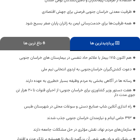
استفاده از ظرفیت پیمانکاران و تأمین‌کنندگان بومی استان
ظرفیت معدنی خراسان جنوبی فرصتی برای جهش اقتصادی
همه ظرفیت‌ها برای خدمت‌رسانی ایمن به زائران پایان صفر بسیج شود
پربازدیدترین ها
داغ ترین ها
هم اکنون 175 بیمار با علائم حاد تنفسی در بیمارستان های خراسان جنوبی
دعوت کشتی‌گیران خراسان‌جنوبی به اردوی انتخابی تیم ملی
رسانه ها در آگاهی بخشی به مردم وظیفه بسیار خطیری به عهده دارند
هفت دستور وزیر کشاورزی برای خراسان جنوبی؛ از احیای قنوات تا ۲۰ هزار تن
جوی مدت دار
راه اندازی آنلاین شاپ صنایع دستی و سوغات محلی در شهرستان طبس
493 حامی ایتام و نیازمندان خراسان جنوبی جذب شدند
سازمان‌های مردم نهاد، نقش مؤثری در حل مشکلات جامعه دارند
بی‌شک نام و یاد رهبر شهی آن بزرگمرد تاریخ، تا همیشه بر تارک عزت و اقتدار