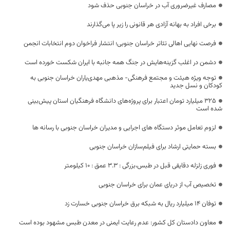
مصارف غیرضروری آب در خراسان جنوبی حذف شود
برخی افراد به بهانه آزادی هر قانونی را زیر پا می‌گذارند
فرصت نهایی اهالی تئاتر خراسان جنوبی؛ انتشار فراخوان دوم انتخابات انجمن
دشمن در اغلب گزینه‌هایش در جنگ همه جانبه با ایران شکست خورده است
توجه ویژه هیئت و مجتمع فرهنگی- مذهبی مهدی‌یاران خراسان جنوبی به
کودکان و نسل جدید
۳۲۵ میلیارد تومان اعتبار برای پروژه‌های دانشگاه فرهنگیان استان پیش‌بینی
شده است
لزوم تعامل موثر دستگاه های اجرایی و مدیران خراسان جنوبی با رسانه ها
بسته حمایتی ارشاد برای فیلم‌سازان خراسان جنوبی
فوری زلزله دقایقی قبل در طبس،بزرگی : ۳.۳ عمق : ۱۰ کیلومتر
تخصیص آب از دریای عمان برای خراسان جنوبی
توفان 14 میلیارد ریال به شبکه برق خراسان جنوبی خسارت زد
معاون دادستان کل کشور: عدم رعایت ایمنی در معدن طبس مشهود بوده است‌