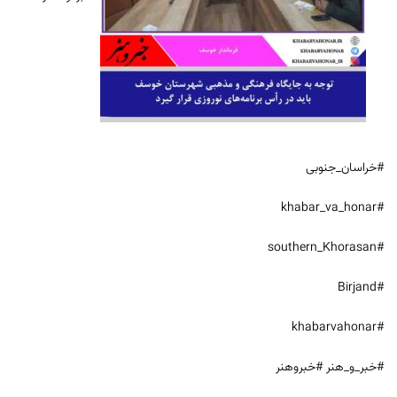
#خراسان_جنوبی
#khabar_va_honar
#southern_Khorasan
#Birjand
#khabarvahonar
#خبر_و_هنر #خبروهنر