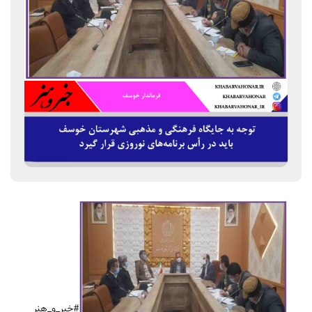
#خبر_و_هنر