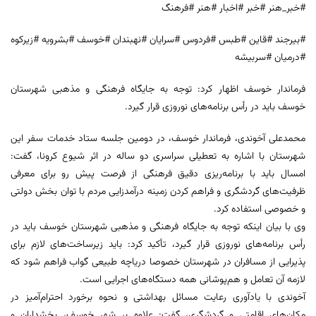
#خبر_هنر #خبر #اخبار #هنر #فرهنگ
#بیرجند #قاین #طبس #فردوس #سرایان #نهبندان #خوسف #بشرویه #زیرکوه
#درمیان #سربیشه
فرماندار خوسف اظهار کرد: توجه به جایگاه فرهنگی و مذهبی شهرستان
خوسف باید در رأس برنامه‌های نوروزی قرار گیرد.
محمدعلی آخوندی، فرماندار خوسف، در دومین جلسه ستاد خدمات سفر این
شهرستان با اشاره به تعطیلی سراسری دو ساله در اثر شیوع کرونا، گفت:
امسال باید با برنامه‌ریزی دقیق فرهنگی از فرصت پیش رو برای معرفی
ظرفیت‌های گردشگری و فراهم کردن زمینه درآمدزایی مردم با توان‌ بخش دولتی
و خصوصی استفاده کرد.
وی با بیان اینکه توجه به جایگاه فرهنگی و مذهبی شهرستان خوسف باید در
رأس برنامه‌های نوروزی قرار گیرد، تأکید کرد: باید زیرساخت‌های لازم برای
پذیرایی از مسافران در شهرستان خصوصا دریاچه طبیعی گواب فراهم شود که
لازمه آن تعامل و هم‌پوشانی همه دستگاه‌های اجرایی است.
آخوندی با یادآوری رعایت مسائل بهداشتی و نحوه برخورد احترام‌آمیز در
مکان‌های اقامتی و گردشگری، گفت: علاوه بر شهر خوسف، بخشداران و