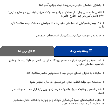
یشتازی خراسان جنوبی در پرونده ثبت جهانی آسبادها
تقدیر مقام عالی وزارت از عملکرد جهادی معاونت آموزش ابتدایی خراسان جنوبی/
۴۶۰۰ دانش‌آموز زیر چتر «طرح حامی»
۱۸۵ بیمار هموفیلی در خراسان جنوبی تحت پوشش خدمات بیمه سلامت قرار
دارند
خانواده را مهمترین رکن پیشگیری از آسیب‌های اجتماعی
پربازدیدترین ها
داغ ترین ها
ضد عفونی و اجرای دقیق و مستمر پروتکل های بهداشتی در ناوگان حمل و نقل
ماکسیم خراسان جنوبی
نماینده به عنوان صدای مردم باید از مسئولین کشور مطالبه کند
سربیشه می تواند قطب انرژی خورشیدی خراسان جنوبی شود
هلال احمر پای ثابت مبارزه باکرونا/ خراسان جنوبی رتبه اول جذب داوطلب در
کشور
تداوم فعالیت‌های «میز گردشگری کودک و نوجوان» با هدف انتقال مفاهیم
میراث‌فرهنگی و تقویت هویت بومی