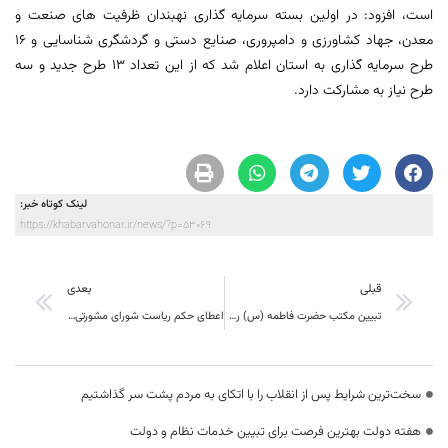
است، افزود: در اولین بسته سرمایه گذاری نهبندان ظرفیت های صنعت و
معدن، جهاد کشاورزی و دامپروری، صنایع دستی و گردشگری شناسایی و ١۶
طرح سرمایه گذاری به استان اعلام شد که از این تعداد ١٣ طرح جدید و سه
طرح نیاز به مشارکت دارد.
لینک کوتاه خبر:
https://khabarvahonar.ir/news/?p=53069
قبلی
بعدی
تبیین مکتب حضرت فاطمه (س) رسالت حوزه علمیه است
اعطای حکم ریاست شورای مشورتی استاندار در حوزه بانوان به نفیسه نخعی
سخت‌ترین شرایط پس از انقلاب را با اتکای به مردم پشت سر گذاشتیم
هفته دولت بهترین فرصت برای تبیین خدمات نظام و دولت