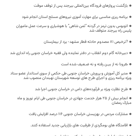
بازگشت پروازهای فرودگاه بین‌المللی بیرجند پس از توقف موقت
برنامه ریزی مناسبی برای مهارت آموزی نیروهای مسلح استان انجام شود
اتوبوس بدون ترمز در گردنه “ثمن شاهی” با هوشیاری و سرعت عمل ماموران
پلیس راه بیرجند متوقف شد
?ترخیص 81 مصدوم حادثه قطار مشهد- یزد از بیمارستان
دبیرخانه گام دوم انقلاب در دفتر نماینده ولی فقیه خراسان جنوبی راه اندازی شد
ڪرونا نه از بیـن رفته و نه ضـعیف شده است
مدیر کل آموزش و پرورش خراسان جنوبی طی حکمی از سوی استاندار عضو ستاد
ویژه برنامه ریزی و اجرای طرح های توسعه شهرستان نهبندان منصوب شد
طرح نظارت ویژه بر فرآورده‌های دامی در خراسان جنوبی اجرا شد
انجام بیش از ۲۵ هزار خدمت جهادی در خراسان جنوبی طی ایام نوروز و ماه
مبارک رمضان
مشارکت‌ مردمی در بهزیستی خراسان جنوبی ۱۱۶ درصد افزایش یافت
اقامتگاه های بومگردی از ظرفیت های بازاریابی جدید استفاده کنند.