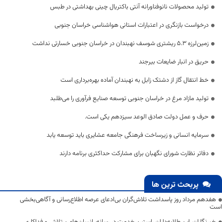
تولید محصولات نانوفناورانه آنتی باکتریال چینی بهداشتی در طبس
درخواست بازنگری در اعتبارات استانی هواشناسی خراسان جنوبی
زمین‌لرزه ۵.۳ ریشتری شوسف نهبندان در خراسان جنوبی خسارتی نداشت
حریق در انبار ضایعات بیرجند
خط انتقال گاز از دشتک زابل به نهبندان آماده بهره‌برداری است
تولید مازاد مرغ در خراسان جنوبی توسعه صنایع فرآوری را می‌طلبد
حرف و عمل دولت صادق الوعد سیزدهم یکی است.
سرمایه انسانی و زیرساخت فرهنگی جامعه عشایری باید توسعه یابد
دفاتر نظارت شورای نگهبان برای مشارکت حداکثری برنامه دارند
پربحث ترین ها
هفدهم مرداد روز پاسداشت تلاش‌گران بی‌ادعای عرصه اطلاع‌رسانی و آگاهی‌بخشی
است