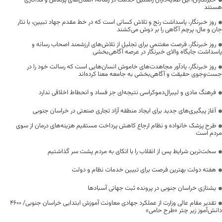
خبرنگاران، این طلایه‌داران راستین خدمت در رسانه، انسان‌های پرتلاش و فداکاری
هستند
روز خبرنگار، پاسداشت رنج و تلاش کسانی است که در خط مقدم جهاد تبیین، با نثار
جان و مال، پرچم آگاهی را بر دوش می‌کشند
روز خبرنگار، فرصت مغتنمی برای تجلیل از تلاش‌های ارزشمند اصحاب رسانه و
پاسداشت جایگاه والای خبرنگار در عرصه آگاهی‌بخشی
روز خبرنگار، یادآور مجاهدت‌های خاموش انسان‌هایی است که رسالت خود را در
جست‌وجوی حقیقت و آگاهی‌بخشی به جامعه معنا کرده‌اند
فرهنگ مادی و لیبرال‌دموکراسی نتیجه‌ای جز فساد و انحطاط اخلاقی ندارد
آغاز پیگیری‌های جدید برای ایجاد منطقه آزاد تجاری صنعتی در خراسان جنوبی
طرح پزشک خانواده و نظام ارجاع کاهش پرداخت مستقیم هزینه‌های درمان از سوی
مردم است
سخت‌ترین شرایط پس از انقلاب را با اتکای به مردم پشت سر گذاشتیم
هفته دولت بهترین فرصت برای تبیین خدمات نظام و دولت
یشتازی خراسان جنوبی در پرونده ثبت جهانی آسبادها
تقدیر مقام عالی وزارت از عملکرد جهادی معاونت آموزش ابتدایی خراسان جنوبی/ ۴۶۰۰
دانش‌آموز زیر چتر «طرح حامی»