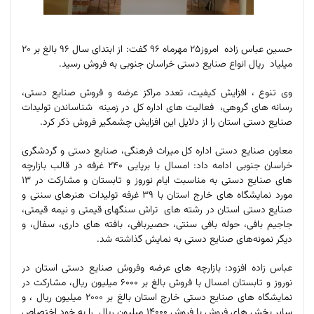
حسین عباس زاده امروز25 مهرماه 96 گفت: از ابتدای سال 96 بالغ بر 20
میلیاد ریال انواع صنایع دستی خراسان جنوبی به فروش رسید.
وی تنوع ، افزایش کیفیت، تعدد مراکز عرضه و فروش صنایع دستی،
رسانه های گروهی، فعالیت های اداره کل در زمینه شناساندن تولیدات
صنایع دستی استان را از دلایل این افزایش چشمگیر فروش ذکر کرد.
معاون صنایع دستی اداره کل میراث فرهنگی، صنایع دستی و گردشگری
خراسان جنوبی ادامه داد: امسال با برپایی 240 غرفه در قالب بازارچه
های صنایع دستی به مناسبت ایام نوروز و تابستان و مشارکت در 13
مورد نمایشگاه های خارج استان با 39 غرفه تولیدات هنرهای سنتی و
صنایع دستی استان در رشته های تراش سنگهای قیمتی و نیمه قیمتی،
جاجیم بافی، حوله بافی سنتی، حصیربافی، بافته های داری، سفال، و
دیگر نمونه‌های صنایع ‌دستی به نمایش گذاشته شد.
عباس زاده افزود: بازارچه های عرضه وفروش صنایع دستی استان در
نوروز و تابستان امسال با فروش بالغ بر 6000 میلیون ریال، مشارکت در
نمایشگاه های صنایع دستی خارج استان بالغ بر 2000 میلیون ریال ، و
سایر بخش های فروش با فروش 14000 میلیون ریال را به خود اختصاص