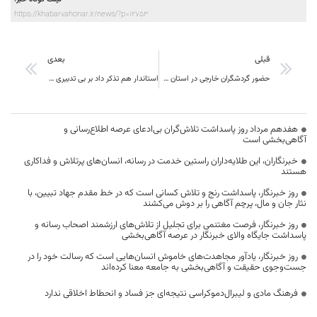
https://khabarvahonar.ir/news/?p=12753
قبلی
بعدی
حضور گردشگران خارجی در استان خراسان جنوبی
استاندار هم تذکر داد بر بی تدبیری شورا
هفدهم مرداد روز پاسداشت تلاش‌گران بی‌ادعای عرصه اطلاع‌رسانی و
آگاهی‌بخشی است
خبرنگاران، این طلایه‌داران راستین خدمت در رسانه، انسان‌های پرتلاش و فداکاری
هستند
روز خبرنگار، پاسداشت رنج و تلاش کسانی است که در خط مقدم جهاد تبیین، با
نثار جان و مال، پرچم آگاهی را بر دوش می‌کشند
روز خبرنگار، فرصت مغتنمی برای تجلیل از تلاش‌های ارزشمند اصحاب رسانه و
پاسداشت جایگاه والای خبرنگار در عرصه آگاهی‌بخشی
روز خبرنگار، یادآور مجاهدت‌های خاموش انسان‌هایی است که رسالت خود را در
جست‌وجوی حقیقت و آگاهی‌بخشی به جامعه معنا کرده‌اند
فرهنگ مادی و لیبرال‌دموکراسی نتیجه‌ای جز فساد و انحطاط اخلاقی ندارد