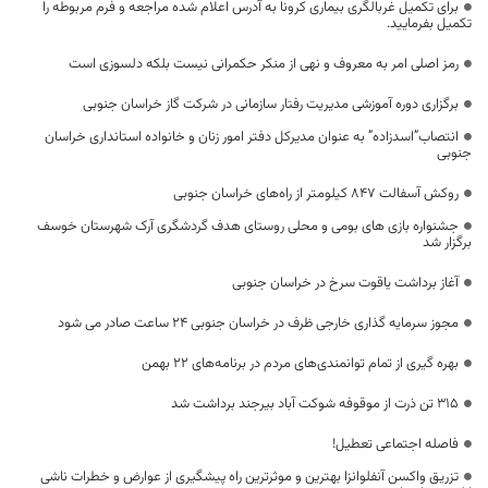
برای تکمیل غربالگری بیماری کرونا به آدرس اعلام شده مراجعه و فرم مربوطه را
تکمیل بفرمایید.
رمز اصلی امر به معروف و نهی از منکر حکمرانی نیست بلکه دلسوزی است
برگزاری دوره‌ آموزشی مدیریت رفتار سازمانی در شرکت گاز خراسان جنوبی
انتصاب”اسدزاده” به عنوان مدیرکل دفتر امور زنان و خانواده استانداری خراسان
جنوبی
روکش آسفالت ۸۴۷ کیلومتر از راه‌های خراسان جنوبی
جشنواره بازی های بومی و محلی روستای هدف گردشگری آرک شهرستان خوسف
برگزار شد
آغاز برداشت یاقوت سرخ در خراسان جنوبی
مجوز سرمایه گذاری خارجی ظرف در خراسان جنوبی ۲۴ ساعت صادر می شود
بهره گیری از تمام توانمندی‌های مردم در برنامه‌های ۲۲ بهمن
315 تن ذرت از موقوفه شوکت آباد بیرجند برداشت شد
فاصله اجتماعی تعطیل!
تزریق واکسن آنفلوانزا بهترین و موثرترین راه پیشگیری از عوارض و خطرات ناشی