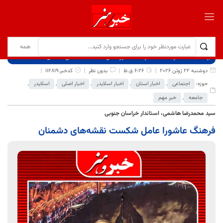
برگ نخست
نوشته‌ها
فرهنگ عاشورا عامل شکست نقشه‌های دشمنان
دوشنبه 22 ژوئن 2026
6:26 ق.ظ
بدون نظر
کدخبر:112819
حوزه:
اجتماعی
,
اخبار استان
,
اخبار اسلایدر
,
اخبار اصلی
,
اسلایدر
,
جامعه
,
خبر مهم
سید محمدرضا هاشمی، استاندار خراسان جنوبی
فرهنگ عاشورا عامل شکست نقشه‌های دشمنان