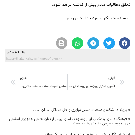
تحقق مطالبات مردم بیش از گذشته فراهم شود.
نویسنده ،خبرنگار و سردبیر: ا .حسن پور
لینک کوتاه خبر:
https://khabarvahonar.ir/news/?p=112819
قبلی
بعدی
تأمین اعتبار پروژه‌های زیرساختی خراسان جنوبی، فراتر از تعهدات دولت چهاردهم
اساس دعوت اسلام بر علم، دانایی و معرفت است
پیوند دانشگاه و صنعت، مسیر نوآوری و حل مسائل استان است
فرهنگ عاشورا و مکتب ایثار و شهادت امروز بیش از توان نظامی جمهوری اسلامی
ایران موجب هراس دشمنان شده است
روز خبرنگار در خراسان جنوبی؛ شورای اداری به رنگ رسانه