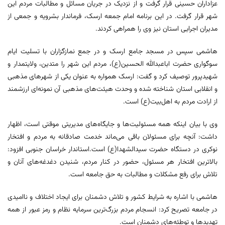
عزاداران حسینی قرار گرفت و از نزدیک در جریان مسائل و مطالبات مردم این
شهر قرار گرفت. در این برنامه امام جمعه ارسک، فرماندار بشرویه و جمعی از
مدیران اجرایی استان نیز وی را همراهی کردند.
هاشمی سپس در مسجد جامع ارسک و در جمع نمازگزاران با تسلیت ایام
سوگواری حضرت اباعبدالله الحسین(ع)، مردم این شهر را متدین، ولایتمدار و
شهیدپرور توصیف کرد و گفت: ارسک همواره به عنوان یکی از شهرهای مذهبی
و انقلابی استان شناخته شده و وحدت هیئت‌های مذهبی آن نمونه‌ای ارزشمند
از ارادت مردم به اهل‌بیت(ع) است.
وی با بیان اینکه همه مسئولیت‌ها و جایگاه‌های مدیریتی موقتی است، اظهار
داشت: آنچه برای مسئولان باقی می‌ماند خدمت صادقانه به مردم و افتخار
نوکری در دستگاه حضرت سیدالشهدا(ع) است.استاندار خراسان جنوبی افزود:
بالاترین افتخار هر مسئول، حضور در کنار مردم، شنیدن دغدغه‌های آنان و
تلاش برای رفع مشکلات و مطالبات به حق جامعه است.
هاشمی با اشاره به شرایط کشور و تلاش دشمنان برای ایجاد اختلاف و ناامیدی
در جامعه تصریح کرد: انسجام مردم بزرگ‌ترین سرمایه نظام و رمز عبور از همه
تهدیدها و توطئه‌های دشمنان است.