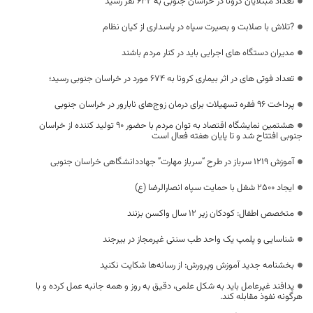
تعداد مبتلایان کرونا در خراسان جنوبی به 632 نفر رسید
?تلاش با صلابت و بصیرت سپاه در پاسداری از کیان نظام
مدیران دستگاه های اجرایی باید در کنار مردم باشند
تعداد فوتی های در اثر بیماری کرونا به 674 مورد در خراسان جنوبی رسید؛
پرداخت ۹۶ فقره تسهیلات برای درمان زوج‌های نابارور در خراسان جنوبی
هشتمین نمایشگاه اقتصاد به توان مردم با حضور ۹۰ تولید کننده از خراسان
جنوبی افتتاح شد و تا پایان هفته فعال است
آموزش ۱۲۱۹ سرباز در طرح “سرباز مهارت” جهاددانشگاهی خراسان جنوبی
ایجاد ۲۵۰۰ شغل با حمایت سپاه انصارالرضا (ع)
متخصص اطفال: کودکان زیر ۱۲ سال واکسن بزنند
شناسایی و پلمپ یک واحد طب سنتی غیرمجاز در بیرجند
بخشنامه جدید آموزش وپرورش: از رسانه‌ها شکایت نکنید
پدافند غیرعامل باید به شکل علمی، دقیق به روز و همه جانبه عمل کرده و با
هرگونه نفوذ مقابله کند.