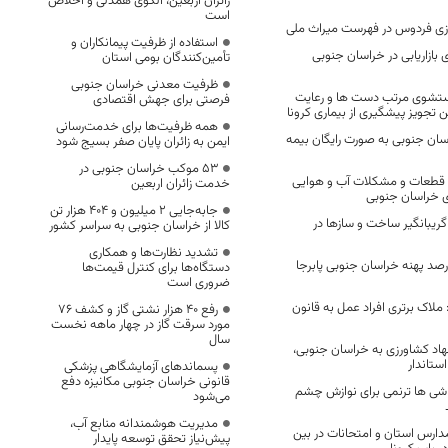
زائران اربعین، الگوی همدلی و اخلاص
است
ازی فردوس در فهرست میراث ملی
استفاده از ظرفیت پیمانکاران و
بازاریابی در خراسان جنوبی
تأمین‌کنندگان بومی استان
ظرفیت معدنی خراسان جنوبی
ستشوی مرتب دست ها و رعایت
فرصتی برای جهش اقتصادی
 تجویز پیشگیری از بیماری کرونا
همه ظرفیت‌ها برای خدمت‌رسانی
سان جنوبی به صورت رایگان بیمه
ایمن به زائران پایان صفر بسیج شود
53 موکب خراسان جنوبی در
د قطعات و مشکلات آب و هوایی
خدمت زائران اربعین
ی خراسان جنوبی
جابه‌جایی 2 میلیون و 404 هزار تن
ریبانگیر ساخت و ساز‌ها در
کالا از خراسان جنوبی به سراسر کشور
تشدید نظارت‌ها و همکاری
سالی در ۹۲ درصد پهنه خراسان جنوبی پابرجا
دستگاه‌ها برای کنترل قیمت‌ها
ضروری است
ملاک برتری افراد عمل به قانون
رفع 40 هزار نشتی گاز و کشف 76
مورد سرقت گاز در چهار ماهه نخست
سال
هاد کشاورزی به خراسان جنوبی،
ستاندار
پسماندهای آزمایشگاهی پزشکی
قانونی خراسان جنوبی مکانیزه دفع
قاشی ها ترنمی برای نوازش چشم
می‌شود
مدیریت هوشمندانه منابع آب،
دارس استان و امتحانات در بین
پیش‌نیاز تحقق توسعه پایدار