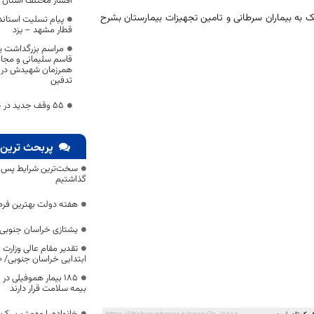
اقشار مختلف استان در
بیماران سرطانی و تامین تجهیزات بیمارستان بشرح
پیام تسلیت استاند
قطار مشهد – یزد
مراسم بزرگداشت ی
قاسم سلیمانی و مجا
همرزمان شهیدش در ش
تدفین
۵۵ وقف جدید در خراسان جنوبی ثبت شد
پربحث ترین 
سخت‌ترین شرایط پس از 
گذاشتیم
هفته دولت بهترین فرص
یشتازی خراسان جنوبی د
تقدیر مقام عالی وزارت
ابتدایی خراسان جنوبی/ ۴۶۰۰ دانش‌آموز زیر چتر «طرح حامی»
۱۸۵ بیمار هموفیلی
بیمه سلامت قرار دارند