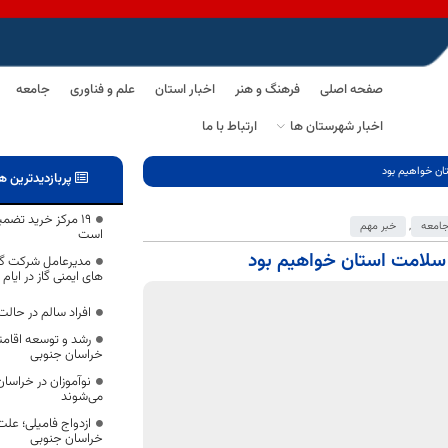
صفحه اصلی
فرهنگ و هنر
اخبار استان
علم و فناوری
جامعه
اخبار شهرستان ها
ارتباط با ما
ان خواهیم بود
پربازدیدترین ه
19 مرکز خرید تضم
امعه
,
خبر مهم
است
ن سلامت استان خواهیم بود
مدیرعامل شرکت گا
های ایمنی گاز در ایام
افراد سالم در حالت
رشد و توسعه اقامت
خراسان جنوبی
نوآموزان در خراس
می‌شوند
خراسان جنوبی