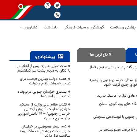
پزشکی و سلامت
گردشگری و میراث فرهنگی
یادداشت
کشاورزی
ا
داغ ترین ها
پیشنهادی:
سخت‌ترین شرایط پس از انقلاب را
ینی گندم در خراسان جنوبی فعال
با اتکای به مردم پشت سر گذاشتیم
هفته دولت بهترین فرصت برای
ز استان خراسان جنوبی: توصیه
تبیین خدمات نظام و دولت
 نوروز جدی گرفته شود
یشتازی خراسان جنوبی در پرونده
 عادی نیاز به ماسک ندارند
ثبت جهانی آسبادها
گاه های بوم گردی استان
تقدیر مقام عالی وزارت از عملکرد
جهادی معاونت آموزش ابتدایی
خراسان جنوبی/ ۴۶۰۰ دانش‌آموز زیر
ان جنوبی با نوبت‌دهی سنجش
چتر «طرح حامی»
۱۸۵ بیمار هموفیلی در خراسان
ازدواج فامیلی؛ علت ۵٠ درصد معلولیت‌ها در
جنوبی تحت پوشش خدمات بیمه
سلامت قرار دارند