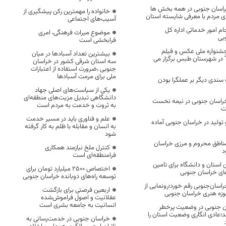
راسان جنوبی در همه بخش ها
خانواده را مهمترین رکن پیشگیری از
رای مردم با معرفی شایسته استان
آسیب‌های اجتماعی
م امور خدماتی اداره کل
موضوع میراث فرهنگی، امری
بی
فرابخشی است
شنواره ملی عکس و فیلم
بیشترین تعداد آسبادها در میان
” در شهرستان طبس برگزار می
سه استان شرقی کشور در خراسان
جنوبی ،ضرورت استفاده از اعتبارات
ملی برای مرمت آسبادها
ندی دیگر بر عملگرا بودن
یکی از سیاست‌های اصلی جهاد
دانشگاهی تبدیل مزیت‌های منطقه‌ای
 از خراسان جنوبی در نیمه نخست
به ثروت و خدمت به مردم است
ت
علم و فناوری باید در مسیر خدمت
و تولید در خراسان جنوبی آماده
به انسان و مقابله با ظلم به کار گرفته
شود
ر مناطق محروم و مرزی خراسان
کنترل ملخ نیازمند همکاری
د
فرامنطقه‌ای است
ستان و دانشگاه برای تامین
اختصاص 2500 میلیارد تومان برای
ای خراسان جنوبی
توسعه راه‌های دوبانده خراسان جنوبی
راسان‌جنوبی رقم خورد؛رونمایی از
اربعین فرصتی برای بازگشت
وزه هنری خراسان جنوبی
عقلانیت و اصول فراموش‌شده
انسانیت به جامعه بشری است
ن جنوبی در وضعیت پرخطر
ند؛عادی انگاری وضعیت استان را
خراسان جنوبی در خدمت‌رسانی به