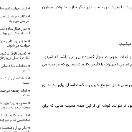
: با وجود این بیمارستان دیگر نیازی به رفتن بیماران
ثبت مهارت تنور س
نظارت بر شرکت‌های 
افزایش می‌یابد
دو راهکار ساده ش
فاصله اجتماعی بهترین
منازل روستایی خرا
میکنیم.
حوادث می‌شوند
کمبود ناوگان، نبو
از لحاظ تجهیزات دچار کمبودهایی می باشد که امیدوار
مثلث کنسلی پروازها
تمامی تجهیزات را تأمین کنیم تا بیماری که مراجعه می
تخلفات ساختمانی گ
کشور
خشک
است
ش مدیر عامل مجمع خیرین سلامت استان برای راه اندازی
امام جمعه بیرجند: 
است
سفر دو روزه وزیر ج
د تا بتوانند گوشه ای از این همه محبت هایی که برای
هفته آینده به دعوت ا
ترانه ی کاغذ باد ن
مخاطبین تئاتر بیرجند
نگرانی از وضعیت م