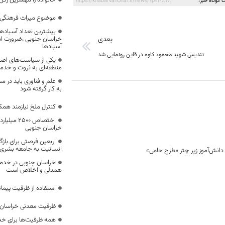
خانواده را مهمترین رک
 کوتاه خبر:
https://khabarvahonar.ir/news/?p=19878
موضوع میراث فرهنگی،
بیشترین تعداد آسبادها
بعدی
خراسان جنوبی ،ضرورت است
آسبادها
تندیس شهید محمود کاوه در قاین رونمایی شد
یکی از سیاست‌های اصل
منطقه‌ای به ثروت و خد
علم و فناوری باید در م
به کار گرفته شود
کنترل ملخ نیازمند همک
اختصاص 500
خراسان جنوبی
اربعین فرصتی برای با
انسانیت به جامعه بشری
خراسان جنوبی در خدمت‌
همدلی و اخلاص است
استفاده از ظرفیت پیمان
ظرفیت معدنی خراسان 
همه ظرفیت‌ها برای خدم