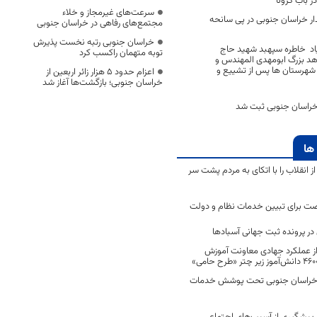
 باب کرونا
سرعت‌های غیرمجاز و خلاء
ار خراسان جنوبی در پی سانحه
مجتمع‌های رفاهی در خراسان جنوبی
خراسان جنوبی رتبه نخست پذیرش
اد خاطره سپهبد شهید حاج
توبه متهمان راکسب کرد
هد بزرگ ابومهدی المهندس و
هرستان ها پس از تشییع و
اعزام حدود 5 هزار زائر اربعین از
خراسان جنوبی؛ بازگشت‌ها آغاز شد
ها
انقلاب را با اتکای به مردم پشت سر
ت برای تبیین خدمات نظام و دولت
ر پرونده ثبت جهانی آسبادها
 از عملکرد جهادی معاونت آموزش
 در خراسان جنوبی تحت پوشش خدمات