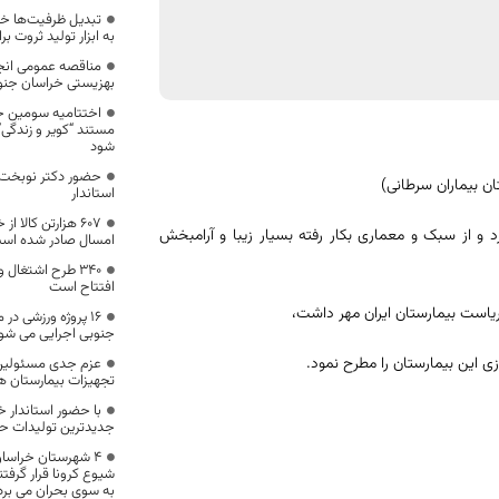
تبدیل ظرفیت‌ها خ
به ابزار تولید ثروت ب
مناقصه عمومی انجا
بهزیستی خراسان جنو
اختتامیه سومین ج
مستند “کویر و زندگی
شود
حضور دکتر نوبخت س
ن بیماران سرطانی)
استاندار
۶۰۷ هزارتن کالا
د و از سبک و معماری بکار رفته بسیار زیبا و آرامبخش
امسال صادر شده اس
۳۴۰ طرح اشتغال 
افتتاح است
ریاست بیمارستان ایران مهر داشت،
۱۶ پروژه ورزشی د
جنوبی اجرایی می شو
ی این بیمارستان را مطرح نمود.
عزم جدی مسئولین ا
تجهیزات بیمارستان ه
با حضور استاندار خ
جدیدترین تولیدات ح
4 شهرستان خراسا
شیوع کرونا قرار گرفت
به سوی بحران می برد