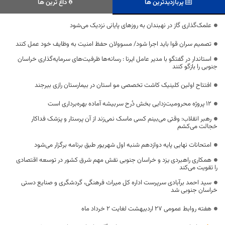
پربازدیدترین ها
داغ ترین ها
علمک‌گذاری گاز در نهبندان به روزهای پایانی نزدیک می‌شود
تصمیم سران قوا باید اجرا شود/ مسوولان حفظ امنیت به وظایف خود عمل کنند
استاندار در گفتگو با مدیر عامل ایرنا : رسانه‌ها ظرفیت‌های سرمایه‌گذاری خراسان
جنوبی را بازگو کنند
افتتاح اولین کلینیک کاشت تخصصی مو استان در بیمارستان رازی بیرجند
۱۲ پروژه محرومیت‌زدایی بخش دُرح سربیشه آماده بهره‌برداری است
رهبر انقلاب: وقتی می‌بینم کسی ماسک نمی‌زند از آن پرستار و پزشک فداکار
خجالت می‌کشم
امتحانات نهایی پایه دوازدهم شنبه اول شهریور طبق برنامه برگزار می‌شود
همکاری راهبردی یزد و خراسان جنوبی نقش مهم شرق کشور در توسعه اقتصادی
را تقویت می‌کند
سید احمد برآبادی سرپرست اداره کل میراث فرهنگی، گردشگری و صنایع دستی
خراسان جنوبی شد
هفته روابط عمومی 27 اردبیهشت لغایت 2 خرداد ماه