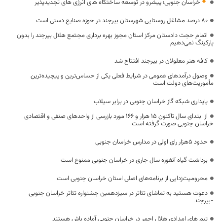
خراسان جنوبی؛ پیشرو در توسعه ساختگاه های انرژی های تجدیدپذیر
۸۰ درصد مشاغل روستایی شهرستان بیرجند در حوزه صنایع‌ دستی است
اتمام حجت دادستان مرکز استان مجوز بهره برداری مجتمع هلال بیرجند را بدون
پارکینگ نمی‌دهیم
کافه هنر معلولان در بیرجند افتتاح شد
وصول درآمدهای عمومی در شرایط فعلی یکی از حساس‌ترین و پیچیده‌ترین
مأموریت‌های دولت است
پایداری شبکه گاز خراسان جنوبی در برابر سیلاب
از ابتدای سال تاکنون 15 هزار و 166 مورد بازرسی از واحدهای صنفی و اقتصادی
خراسان جنوبی صورت گرفته است
حدود ۵هزار رای اولی در مدارس خراسان جنوبی
برداشت گیاه آنغوزه سال جاری در خراسان جنوبی ممنوع است
محرومیت‌زدایی از برنامه‌های اصلی استان خراسان جنوبی است
دعوت هستید به تماشای تئاتر در سیزدهمین جشنواره تئاتر خراسان جنوبی
-بیرجند
تیم های امدادی هلال احمر در خراسان جنوبی آماده باش هستند