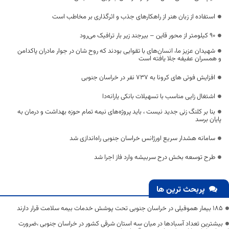
استفاده از زبان هنر از راهکارهای جذب و اثرگذاری بر مخاطب است
90 کیلومتر از محور قاین – بیرجند زیر بار ترافیک می‌رود
شهیدان عزیز ما، انسان‌های با تقوايی بودند كه روح شان در جوار مادران پاکدامن
و همسران عفیفه جلا یافته است
افزایش فوتی های کرونا به 737 نفر در خراسان جنوبی
اشتغال زایی مناسب با تسهیلات بانکی یارانه‌دا
بنا بر کلنگ زنی جدید نیست ، باید پروژه‌های نیمه تمام حوزه بهداشت و درمان به
پایان برسد
سامانه هشدار سریع اورژانس خراسان جنوبی راه‌اندازی شد
طرح توسعه بخش درح سربیشه وارد فاز اجرا شد
پربحث ترین ها
۱۸۵ بیمار هموفیلی در خراسان جنوبی تحت پوشش خدمات بیمه سلامت قرار دارند
بیشترین تعداد آسبادها در میان سه استان شرقی کشور در خراسان جنوبی ،ضرورت