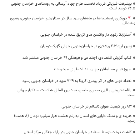
پیشرفت فیزیکی قرارداد نخست طرح جهاد آبرسانی به روستاهای خراسان جنوبی
۷۶.۵ درصد است
دورکاری پنجشنبه‌ها در ماه‌های سرد سال در استان‌های خراسان جنوبی، رضوی
و شمالی
آسترازنکا رکورد دار واکسن های تزریق شده در خراسان جنوبی
زمین لرزه ۴.۳ ریشتری در خراسان‌جنوبی حوالی گزیک درمیان
کتاب‎ گزارش اقتصادی، اجتماعی و فرهنگی ۹۹ خراسان جنوبی منتشر شد
امروز تمام مسلمانان جهان، عدالت قرانی میخواهند
تعداد فوتی های در اثر بیماری کرونا به 739 مورد در خراسان جنوبی رسید؛
واقعه تاریخی و الهی صحرای طبس، نماد بین المللی شکست استکبار جهانی
است
۸۳ روز کیفیت هوای ناسالم در خراسان جنوبی
هزینه‌ای و تملک دارایی‌های استان به رقم هشت هزار میلیارد تومان (۸ همت)
رسید
کاشت درخت توسط استاندار خراسان جنوبی در پارک جنگلی مرکز استان