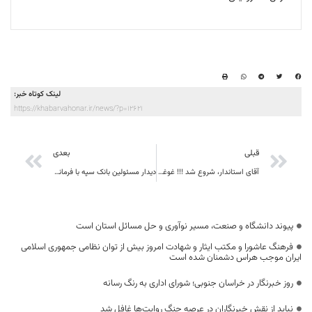
لینک کوتاه خبر:
https://khabarvahonar.ir/news/?p=12621
قبلی
بعدی
آقای استاندار، شروع شد !!! غوغا سالاری جریان خاص در استان
دیدار مسئولین بانک سپه با فرماندهی نیروی انتظامی استان در هفته نیروی انتظامی
پیوند دانشگاه و صنعت، مسیر نوآوری و حل مسائل استان است
فرهنگ عاشورا و مکتب ایثار و شهادت امروز بیش از توان نظامی جمهوری اسلامی
ایران موجب هراس دشمنان شده است
روز خبرنگار در خراسان جنوبی؛ شورای اداری به رنگ رسانه
نباید از نقش خبرنگاران در عرصه جنگ روایت‌ها غافل شد