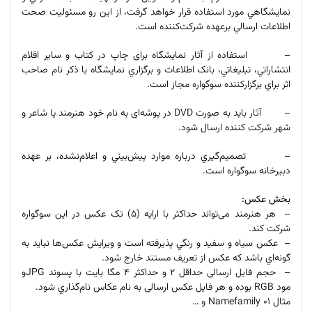
نمايشگاهي مورد استفاده قرار خواهد گرفت، از اين رو مسئوليت صحت
اطلاعات ارسالي برعهده شرکت‌کننده است
.
– استفاده از آثار نمایشگاه برای چاپ در کتاب و ساير اقلام
انتشاراتي، تبليغاتي، بانک اطلاعات و برگزاري نمايشگاه با ذكر نام صاحب
اثر براي برگزاركننده سوگواره مجاز است.
– آثار باید به صورت
DVD
در پوشه‌ای به نام خود هنرمند یا شاعر و
شهر شرکت کننده ارسال شود
.
– تصمیم‌گیري درباره موارد پيش‌بيني و اعلام‌نشده، بر عهده
دبيرخانه سوگواره است
.
بخش عکس
:
–
هر هنرمند می‌تواند حداکثر با ارایه (۵) تک عکس در این سوگواره
شركت كند
.
–
عکس سیاه و سفید و رنگي پذيرفته است و ويرايش عکس‌ها‌ نبايد به
گونه‌اي باشد كه عكس از تعريف مستند خارج شود
.
–
حجم فایل ارسالی حداقل ۲ و حداکثر ۴ مگا بایت با پسوند
JPG
و
مود
RGB
بوده و هر فایل عکس ارسالی به نام عکاس نام‌گذاري شود
.
مثال
Namefamily ۰۱
و …