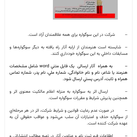
– شرکت در این سوگواره برای همه علاقمندان آزاد است
.
–
شایسته است هنرمندان از ارایه آثار راه يافته به ديگر سوگواره‌ها و
مسابقات داخلي به اين سوگواره خودداري کنند
.
–
به همراه
آثار ارسالی
یک فایل متني
word
شامل مشخصات
هنرمند یا شاعر، نام و نام خانوادگی، شماره ملي، نام پدر، شماره تماس
همراه و‌ ثابت، آدرس پستي ارسال شود
.
– ارسال اثر به سوگواره به منزله اعلام مالکیت معنوی اثر و
همچنين پذيرش شرايط و مقررات سوگواره است
.
– در صورت عدم رعایت قوانین و شرايط شرکت، اثر در هر مرحله‌اي
از سوگواره حذف و امتيازات آن سلب مي‌شود و عواقب حقوقي آن به
عهده شرکت كننده است.
– اطلاعات فرم ثبت نام و عناوین آثار در تهیه مطالب انتشاراتي و