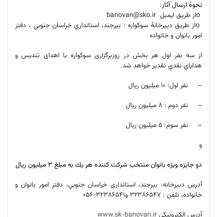
نحوۀ ارسال آثار
:
o
از طریق ایميل
banovan@sko.ir
o
از طریق دبیرخانۀ سوکواره : بيرجند، استانداري خراسان جنوبي ، دفتر
امور بانوان و خانواده
از سه نفر اول هر بخش در روزبرگزاری سوکواره با اهدای تنديس و
هداياي نقدي تقدير خواهد شد
.
– نفر اول: ۱۰ میلیون ريال
– نفر دوم : ۸ میلیون ريال
– نفر سوم: ۵ میلیون ريال
و
دو جایزه ویژه بانوان منتخب شرکت کننده هر يك به مبلغ ۳ ميليون ريال
آدرس دبیرخانه: بیرجند، استانداری خراسان جنوبي، دفتر امور بانوان و
خانواده، تلفن : ۳۲۳۸۶۵۴۷ و۳۲۳۸۶۵۴۱-۰۵۶
آدرس الکترونیکی
www.sk-banovan.ir