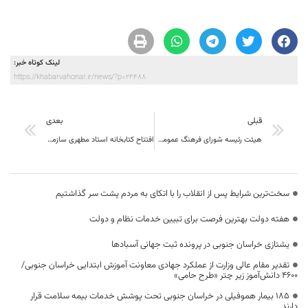
لینک کوتاه خبر:
https://khabarvahonar.ir/news/?p=24488
قبلی
بعدی
هیئت رئیسه شورای فرهنگ عمومی خراسان جنوبی تشکیل می شود
افتتاح کتابخانه استاد مطهری سازمان جهاد با 4746 جلد کتاب در 3342 عنوان کتاب
سخت‌ترین شرایط پس از انقلاب را با اتکای به مردم پشت سر گذاشتیم
هفته دولت بهترین فرصت برای تبیین خدمات نظام و دولت
یشتازی خراسان جنوبی در پرونده ثبت جهانی آسبادها
تقدیر مقام عالی وزارت از عملکرد جهادی معاونت آموزش ابتدایی خراسان جنوبی/
۴۶۰۰ دانش‌آموز زیر چتر «طرح حامی»
۱۸۵ بیمار هموفیلی در خراسان جنوبی تحت پوشش خدمات بیمه سلامت قرار
دارند