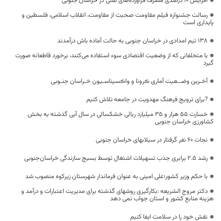
افزایش ۱۰ درصدی مصرف فرآورده‌های نفتی در خراسان جنوبی
رسالت جشنواره فیلم مقاومت صحبت از مقاومت، انقلاب اسلامی، فلسطین و
پایداری است
۱۳۸ تیم امدادی در خراسان جنوبی به حالت آماده باش درآمدند
با متخلفانی که از وضعیت اقتصادی سوء استفاده می‌کنند، برخورد قاطعانه صورت
گیرد
آخـرین وضــعیت آماری ڪرونا و واڪسیناسـیون خـراسان جنـوبی
?برای ترویج فرهنگ مهدویت در جامعه تلاش کنیم
خسارت ۵۵ هزار و ۳۵ میلیارد ریالی خشکسالی در سال آبی گذشته به بخش
کشاورزی خراسان جنوبی
نجات 60 نفر گرفتار در سیلابهای خراسان جنوبی
رشد ۲.۵ برابری جذب تسهیلات اشتغال توسط بسیج سازندگی خراسان‌جنوبی
با حکم وزیر کشور؛علی امینی به عنوان فرماندار شهرستان زیرکوه منصوب شد
دکتر مروج الشریعه :بکارگیری روشهای گذشته برای مدیریت اعتبارات و درآمد و
هزینه منابع کشور و استان جواب نمی دهد
نقش خود را در سلامت ایفا کنیم