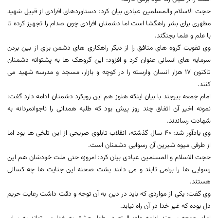
حجت الاسلام والمسلمین عبادی بیان کرد: دستاوردهای افرادی از قبیل شهید
مطهری برای بشر راهگشا است اما دشمنان افرادی چون صدام را تجهیز کرده تا
با علم و علما بجنگند.
وی تقویت گروه های منافق را از دیگر راهکاری های دشمن برای از بین بردن
سرمایه های انسانی عنوان کرد و افزود: این گروهک ها به پشتوانه دشمنان
تاکنون 17 هزار انسان وارسته را در کوچه و بازار، مسجد و مدرسه شهید می
کنند.
امام جمعه بیرجند با بیان اینکه هنوز هم این رویکرد دشمنان ادامه دارد گفت:
نمونه اخیر آن اتفاق چند روز پیش بود که طلبه همدانی را ناجوانمردانه به
شهادت رساندند.
وی یادآور شد: 40 سال گذشته، انقلاب تابلوی صریحی از این تلخی ها بود اما
از طرفی میوه شیرین آن رسوایی دشمنان است.
حجت الاسلام و المسلمین عبادی بیان کرد: امروزه حتی ملت خودشان هم این
رسوایی ها را برنمی تابند و می دانند پشت صحنه این جنایت ها چه کسانی
هستند.
وی گفت: یکی از مواردی که باید در دین به آن توجه و دقت داشت رعایت حریم
دل بوده که غیر خدا در آن راه نیابد.