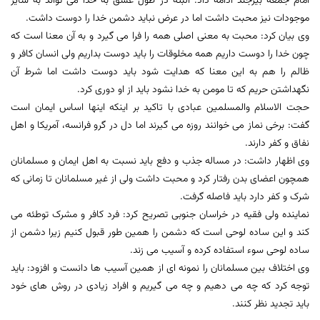
امام جمعه بیرجند ادامه داد: البته در طول عشق به خدا می تواند به سایر
موجودات نیز محبت داشت اما در عرض نباید دشمن خدا را دوست داشت.
وی بیان کرد: محبت به معنی اصلی همه را فرا می گیرد و به آن معنا است که
چون خدا را دوست داریم همه مخلوقات را باید دوست بداریم ولی انسان کافر و
ظالم را هم به این معنا که هدایت شود باید دوست داشت اما شرط آن
نگهداشتن حریم که تا مومن به خدا نشود باید از او دوری کرد.
حجت الاسلام والمسلمین عبادی با تاکید بر اینکه اینها اساس ایمان است
گفت: برخی نماز می خوانند روزه می گیرند اما دل در گرو فرانسه، آمریکا و اهل
نفاق و کفر دارند.
وی اظهار داشت: در مساله جذب و دفع باید نسبت به اهل ایمان و مسلمانان
همچون اعضای بدن رفتار کرد و محبت داشت ولی از غیر مسلمانان تا زمانی که
شرک و کفر دارد باید فاصله گرفت.
نماینده ولی فقیه در خراسان جنوبی تصریح کرد: فرد کافر و مشرک توطئه می
کند و این ساده لوحی است که دشمن را همین طور قبول کنیم زیرا دشمن از
ساده لوحی سوء استفاده کرده و آسیب می زند.
وی اختلاف بین مسلمانان را نمونه ای از همین آسیب ها دانست و افزود: باید
توجه کرد که چه می دهیم و چه می گیریم و افراد زیادی در روش های خود
باید تجدید نظر کنند.