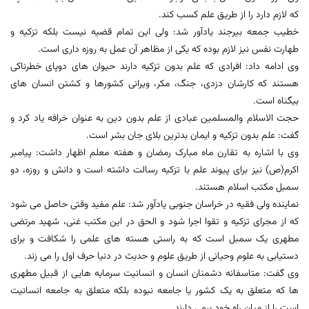
که لازم دارد را از طریق علم کسب کند.
خطیب جمعه بیرجند یادآور شد: ولی این تمام قضیه نیست بلکه تزکیه و
طهارت نفس نیز لازم بوده که یکی از مظاهر آن عمل به روزه داری است.
وی ادامه داد: افرادی که علم بدون تزکیه دارند حیوان های دوپای خطرناکی
هستند که کارشان دزدی، جنگ، مکر، ویرانی کشورها و کشتن انسان های
بیگناه است.
حجت الاسلام والمسلمین عبادی از علم بدون دین به عنوان خرافه یاد کرد و
گفت: علم بدون تزکیه و ایمان بدترین بلای جان بشر است.
وی با اشاره به تقارن ماه مبارک رمضان و هفته معلم اظهار داشت: پیامبر
اکرم(ص) نیز برای پیوند علم با تزکیه رسالت داشته است و دانش و روزه، دو
سمبل مکتب اسلام هستند.
نماینده ولی فقیه در خراسان جنوبی یادآور شد: علم مفید وقتی حاصل می شود
که از مجرای تزکیه و تقوا اجرا شود و الحق در این مکتب غنی، شهید مرتضی
مطهری یک سمبل است که به راستی هسته های علمی را شکافت و برای
دستیابی به علوم وحیانی از طریق علوم و حدیث در دنیا حرف اول را می زند.
وی گفت: متاسفانه دشمنان انسان و انسانیت سرمایه هایی از قبیل مطهری
ها که متعلق به یک کشور یا جامعه نبوده بلکه متعلق به جامعه انسانیت
است را از میان راه خود برمی دارند.