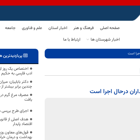
صفحه اصلی
فرهنگ و هنر
اخبار استان
علم و فناوری
جامعه
اخبار شهرستان ها
ارتباط با ما
اجرا است
پربازدیدترین ه
اختصاص یک روز از
ادب فارسی به حکیم 
دکتر باباییان: میز
چندین برابر بیشتر ا
ران درحال اجرا است
یافت
اجرای طرح بررسی ش
هدف اصلی از قانون
اقتصاد پایدار
قول‌های معاون وزی
بهداشت و درمان خرا