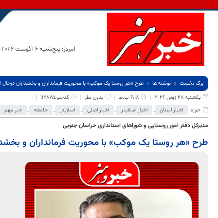
امروز: پنج‌شنبه 6 آگوست 2026
برگ نخست
نوشته‌ها
طرح «هر روستا یک موکب» با محوریت فرمانداران و بخشداران درحال 
یکشنبه 28 ژوئن 2026
6:18 ب.ظ
بدون نظر
کدخبر:112875
حوزه:
اخبار استان
,
اخبار اسلایدر
,
اخبار اصلی
,
اسلایدر
,
جامعه
,
خبر مهم
مدیرکل دفتر امور روستایی و شوراهای استانداری خراسان جنوبی
طرح «هر روستا یک موکب» با محوریت فرمانداران و بخشدا