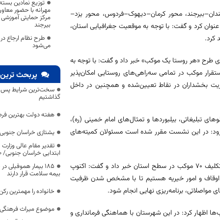
توزیع نمادین بسته
مهرانه با حضور معاو
بندان–بیرجند، محور کرمان–دیهوک–فردوس، محور یزد–
مرکز حمایتی آموزشی 
بیرجند
کرد و گفت: با توجه به موقعیت جغرافیایی استان،
 کرد.
طرح نظام ارجاع در
می‌شود
ی طرح «هر روستا یک موکب» خبر داد و گفت: با توجه به
تقرار موکب در تمامی سه‌راهی‌های روستایی امکان‌پذیر
پربحث ترین 
دیریت بخشداران در نقاط تعیین‌شده و همچنین در داخل
سخت‌ترین شرایط پس از 
گذاشتیم
هفته دولت بهترین فرص
ی تبلیغاتی، بیلبوردها و تمثال‌های امام خمینی (ره)،
 افزود: در این نشست مقرر شده است مسئولان کمیته‌های
یشتازی خراسان جنوبی د
تقدیر مقام عالی وزارت
ابتدایی خراسان جنوبی/ ۴۶۰۰ دانش‌آموز زیر چتر «طرح حامی»
رییس ستاد توسعه و بازسازی عتبات خراسان جنوبی، نیز از جانمایی و تعیین تکلیف ۷۰ موکب در سطح استان خبر داد و گفت: اکنوپ
۱۸۵ بیمار هموفیلی
بیمه سلامت قرار دارند
کل اوقاف و امور خیریه هستیم تا با مشخص شدن ظرفیت
 مواصلاتی، برنامه‌ریزی نهایی انجام شود.
خانواده را مهمترین رک
موضوع میراث فرهنگی،
‌ها اظهار کرد: در این شهرستان با هماهنگی فرمانداری و