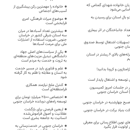
ان خانواده شهدای گمنامی که
خانواده را مهمترین رکن پیشگیری از
اسایی می‌شود
آسیب‌های اجتماعی
 دو بال استان برای رسیدن به
موضوع میراث فرهنگی، امری
فرابخشی است
داد جانباختگان در اثر بیماری
بیشترین تعداد آسبادها در میان
ی
سه استان شرقی کشور در خراسان
جنوبی ،ضرورت استفاده از اعتبارات
 ۷۷۸ فقره تسهیلات اشتغال توسط صندوق
ملی برای مرمت آسبادها
اسان جنوبی
یکی از سیاست‌های اصلی جهاد
هر ۱۰ سال شاهد زلزله‌های بالای ۶ ریشتر در استان
دانشگاهی تبدیل مزیت‌های منطقه‌ای
یم
به ثروت و خدمت به مردم است
علم و فناوری باید در مسیر خدمت
زامتازون و کرونا بدانید!
به انسان و مقابله با ظلم به کار گرفته
شود
ی توسعه و اشتغال پایدار است
کنترل ملخ نیازمند همکاری
تور کار در جلسات امروز کمیسیون
فرامنطقه‌ای است
اختصاص 2500 میلیارد تومان برای
توسعه راه‌های دوبانده خراسان جنوبی
صبح چهارشنبه در خراسان جنوبی
اربعین فرصتی برای بازگشت
رکت بنیاد برکت در خراسان جنوبی
عقلانیت و اصول فراموش‌شده
انسانیت به جامعه بشری است
ای نوین اطلاع رسانی برای معرفی
خراسان جنوبی در خدمت‌رسانی به