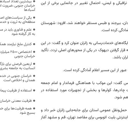
بیشترین تعداد آسبادها
لاحظات ترافیکی و ایمنی، احتمال تغییر در جانمایی برخی از این
خراسان جنوبی ،ضرورت است
آسبادها
یکی از سیاست‌های اصل
منطقه‌ای به ثروت و خد
ندان، بیرجند و طبس مستقر خواهند شد، افزود: شهرستان
علم و فناوری باید در م
 آمادگی کرده است.
به کار گرفته شود
اه‌های خدمات‌رسانی به زائران عنوان کرد و گفت: در این
کنترل ملخ نیازمند همک
قرار گرفتن دیهوک در یکی از محورهای اصلی تردد، تأکید
اختصاص 500
خراسان جنوبی
ان باشد.
اربعین فرصتی برای با
انسانیت به جامعه بشری
عبور از این مسیر اعلام آمادگی کرده است.
خراسان جنوبی در خدمت‌
همدلی و اخلاص است
س گفت: این موکب با هماهنگی فرماندار و امام جمعه
 چادرها، کولرها و بخشی از تجهیزات مورد استفاده در
استفاده از ظرفیت پیمان
اهم شود.
ظرفیت معدنی خراسان 
همه ظرفیت‌ها برای خدم
حمل‌ونقل عمومی استان برای جابه‌جایی زائران خبر داد و
بسیج شود
رنتی بلیت اتوبوس برای مقاصد تهران، قم و مشهد آغاز