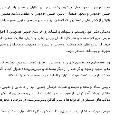
محمدی چهار محور اصلی پیش‌بینی‌شده برای عبور زائران را محور زاهدان–نه
طبس–فردوس و محور اصفهان–نائین–طبس–فردوس به مقصد مشهد مقدس عنوان 
زائرانی از کشورهای پاکستان و افغانستان نیز از مسیر خراسان جنوبی عبور خواهند
مدیرکل دفتر امور روستایی و شوراهای استانداری خراسان جنوبی همچنین از اجرا
بررسی‌های انجام‌شده و نظر کارشناسان پلیس راهور و شورای ترافیک استان، اس
نبود، از این‌رو مقرر شد مواکب روستایی و شهری با محوریت فرمانداران و م
شهرها و روستاها مستقر شوند.
وی فضاسازی محیط‌های شهری و روستایی از طریق نصب بنر، پارچه‌نوشته، تابلوها
رهبر شهید و شهدای گرانقدر را از دیگر برنامه‌های پیش‌بینی‌شده عنوان کرد و
مختلف از جمله کمیته مواکب، گزارش اقدامات و برنامه‌های خود را ارائه کنند.
منتظر دریافت آمار نهایی از سوی سازمان تبلیغات اسلامی و همچنین اداره‌
موکب‌های مستقر در امامزاده‌ها و سایر اماکن پیش‌بینی‌شده در بیرجند و محورهای
موسی جوینده با اشاره به برنامه‌ریزی مناسب شهرستان قائنات برای استقرار موکب