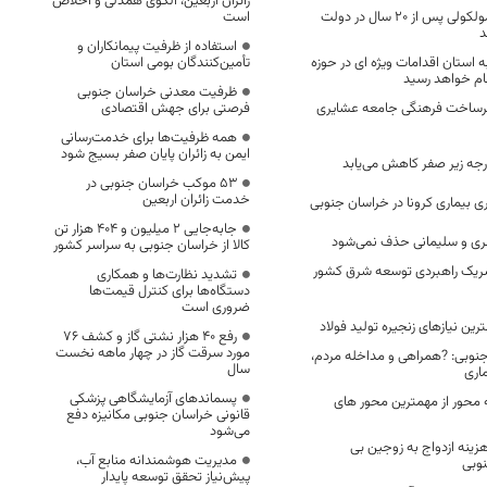
زائران اربعین، الگوی همدلی و اخلاص
آزمایش غربالگری مولکولی پس از 20 سال در دولت
است
د
استفاده از ظرفیت پیمانکاران و
 استان اقدامات ویژه ای در حوزه
تأمین‌کنندگان بومی استان
ام خواهد رسید
ظرفیت معدنی خراسان جنوبی
زیرساخت فرهنگی جامعه عشایری
فرصتی برای جهش اقتصادی
همه ظرفیت‌ها برای خدمت‌رسانی
ایمن به زائران پایان صفر بسیج شود
53 موکب خراسان جنوبی در
خدمت زائران اربعین
 بیماری کرونا در خراسان جنوبی
جابه‌جایی 2 میلیون و 404 هزار تن
ی و سلیمانی حذف نمی‌شود
کالا از خراسان جنوبی به سراسر کشور
ریک راهبردی توسعه شرق کشور
تشدید نظارت‌ها و همکاری
دستگاه‌ها برای کنترل قیمت‌ها
ضروری است
ین نیازهای زنجیره تولید فولاد
رفع 40 هزار نشتی گاز و کشف 76
مورد سرقت گاز در چهار ماهه نخست
جنوبی: ?همراهی و مداخله مردم،
سال
اری
پسماندهای آزمایشگاهی پزشکی
محور از مهمترین محور های
قانونی خراسان جنوبی مکانیزه دفع
می‌شود
۷ کمک هزینه ازدواج به زوجین بی
مدیریت هوشمندانه منابع آب،
وبی
پیش‌نیاز تحقق توسعه پایدار