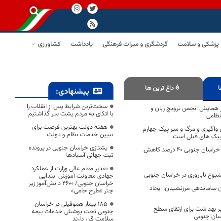
پزشکی و سلامت
گردشگری و میراث فرهنگی
یادداشت
کشاورزی
ا
داغ ترین ها
پیشنهادی:
سخت‌ترین شرایط پس از انقلاب را
 همایش انجمن ترویج زبان و
با اتکای به مردم پشت سر گذاشتیم
نظامی
هفته دولت بهترین فرصت برای
ان واگیری و مرگ و میر پیک چهارم
تبیین خدمات نظام و دولت
ز پیک های قبلی است
یشتازی خراسان جنوبی در پرونده
مصرف مرغ گرم در خراسان جنوبی ۴۰ درصد کاهش
ثبت جهانی آسبادها
تقدیر مقام عالی وزارت از عملکرد
یوع ناباروری در خراسان جنوبی
جهادی معاونت آموزش ابتدایی
خراسان جنوبی/ ۴۶۰۰ دانش‌آموز زیر
 ساماندهی مرزنشینان، ایجاد
چتر «طرح حامی»
۱۸۵ بیمار هموفیلی در خراسان
ر بهداشت برای ارتقای سطح
جنوبی تحت پوشش خدمات بیمه
سان جنوبی
سلامت قرار دارند