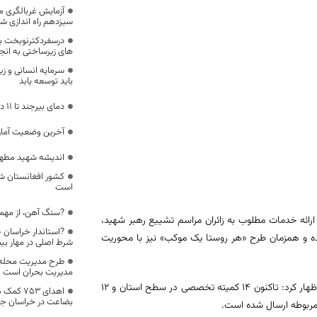
سیزدهم راه اندازی ش
درسفردکترنوبخت به
های زیرساختی به انج
سرمایه انسانی و 
باید توسعه یابد
دمای بیرجند تا ۱۱ درجه زیر صفر کاهش می‌یابد
آخرین وضعیت آماری
اندیشه شهید مطهر
کشور افغانستان ش
است
?سنگ آهن، از مهمتر
رائه خدمات مطلوب به زائران مراسم تشییع رهبر شهید،
?استاندار خراسان 
شده و همزمان طرح «هر روستا یک موکب» نیز با محوریت
شرط اصلی در مهار بیم
طرح مدیریت محله‌ 
مدیریت بحران است
محمد محمدی ستاد برنامه‌ریزی و هماهنگی تشییع پیکر مطهر قائد شهید(ره) اظهار کرد: تاکنون ۱۴ کمیته تخصصی در سطح استان و ۱۲
اهدای ۵۳
بضاعت در خراسان جن
 مربوطه ارسال شده است.