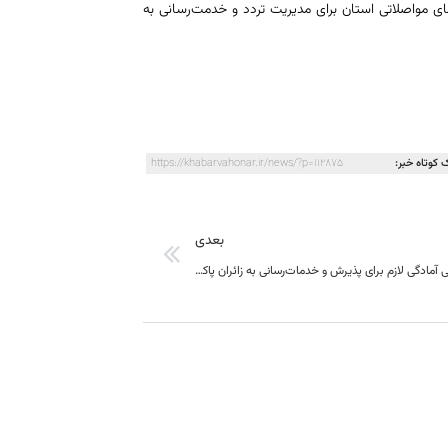
ای مواصلاتی استان برای مدیریت تردد و خدمت‌رسانی به
 کوتاه خبر:
https://khabarvahonar.ir/news/?p=112875
بعدی
خراسان جنوبی آمادگی لازم برای پذیرش و خدمات‌رسانی به زائران پاکستانی را دارد