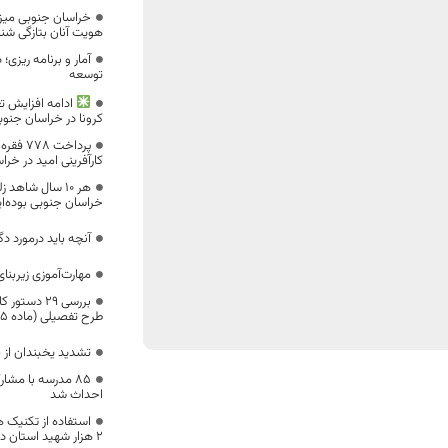
خراسان جنوبی میزب
هویت آنان بتازگی شن
آمار و برنامه ریزی؛
توسعه
ادامه افزایش تع
کرونا در خراسان جنوب
پرداخت
کارآفرینی امید در خر
خراسان جنوبی بوده‌ا
آنچه باید درمورد دگ
مهارت‌آموزی زیربنا
بررسی ۲۹ دس
طرح تفصیلی (ماده ۵) استان خراسان جنوبی
تشدید یخبندان از 
۸۵ مدرسه با مشا
احداث شد
استفاده از تکنیک ه
2 هزار شهید استان در اولویت قرار بگیرد