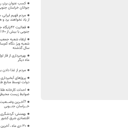
کسب عنوان برتر، ر
جوانان خراسان جنوب
مردم فهیم ایرانی، 
از یاد نخواهند برد و 
فعالیت 42
جنوبی با بیش از 160 امدادگر در ایام پایانی ماه صفر
ارتقاء شعبه جمعی
سال گذشته
ماه دیگر
مردم از غذا دادن 
پروژهای آبخیرداری
دولت توسط منابع طب
احداث کارخانه طلا 
ضوابط زیست محیطی 
?آخـرین وضــعیت 
خــراسان جنــوبی
بهمنش: گردشگری 
اقتصادی شرق کشور 
30 دی ماه ، آخر