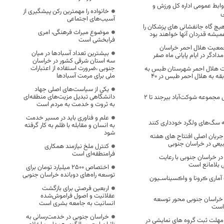
وابط عمومی اداره کل ورزش و
خانواده را مهمترین رکن پیشگیری از
ی
آسیب‌های اجتماعی
هیچ گاه جانفشانی های پزشکان را
موضوع میراث فرهنگی، امری
همیشه قدردان آنها خواهند بود
فرابخشی است
پایگاه جمعیت هلال احمر خراسان
بیشترین تعداد آسبادها در میان
سه استان شرقی کشور در خراسان
جنوبی ،ضرورت استفاده از اعتبارات
ت هلال احمر شهرستان طبس به
ملی برای مرمت آسبادها
شعبه ویژ ،نگاه کم‌سابقه به هلال احمر طبس در ۴٠
یکی از سیاست‌های اصلی جهاد
دانشگاهی تبدیل مزیت‌های منطقه‌ای
بهره‌برداری از فاز اول مجموعه شوکت‌آباد بیرجند تا ۲
به ثروت و خدمت به مردم است
علم و فناوری باید در مسیر خدمت
به سگ‌های ولگرد خودداری کنند
به انسان و مقابله با ظلم به کار گرفته
شود
 جریان اصلی افتتاح های هفته
یعی در خراسان جنوبی
کنترل ملخ نیازمند همکاری
فرامنطقه‌ای است
در خراسان جنوبی با رعایت
بلامانع است
اختصاص 2500 میلیارد تومان برای
توسعه راه‌های دوبانده خراسان جنوبی
آماری ڪرونا و واڪسیناسـیون
اربعین فرصتی برای بازگشت
عقلانیت و اصول فراموش‌شده
خراسان جنوبی محور توسعه
انسانیت به جامعه بشری است
است
خراسان جنوبی در خدمت‌رسانی به
ین مهلت ثبت گروه های نمایشی در