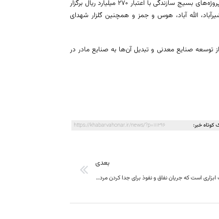
در راستای خدمات‌رسانی به مناطق روستایی، آیین افتتاح و بهره‌برداری همزمان پروژه‌های بسیج سازندگی با اعتبار 270 میلیارد ریال برگزار
رآباد، الله آباد، هوس و جمز و همچنین گلزار شهدای
 از توسعه صنایع معدنی و تبدیل آن‌ها به صنایع مادر در
 کوتاه خبر:
https://khabarvahonar.ir/news/?p=111296
بعدی
دروغ و تکذیب ابزاری است که جریان نفاق و نفوذ برای جدا کردن مردم از ولایت از آن استفاده می‌کنند