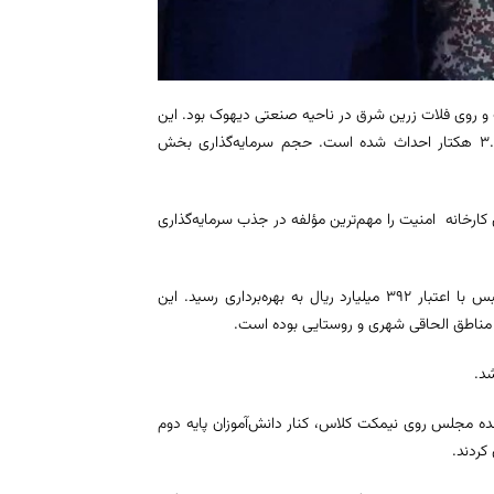
رب و روی فلات زرین شرق در ناحیه صنعتی دیهوک بود. این
واحد فرآوری مواد معدنی با زیربنای 4 هزار متر مربع در زمینی به مساحت 3.6 هکتار احداث شده است. حجم سرمایه‌گذاری بخش
ارخانه امنیت را مهم‌ترین مؤلفه در جذب سرمایه‌گذاری
همچنین طی مراسمی با حضور استاندار، 20 پروژه شرکت گاز در شهرستان طبس با اعتبار 392 میلیارد ریال به بهره‌برداری رسید. این
ده مجلس روی نیمکت کلاس، کنار دانش‌آموزان پایه دوم