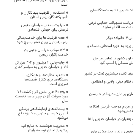
زائران اربعین، الگوی همدلی و اخلاص
است
لت تعیین تکلیف دستگاه‌های
استفاده از ظرفیت پیمانکاران و
تأمین‌کنندگان بومی استان
 دریافت تسهیلات حمایتی قرض
ظرفیت معدنی خراسان جنوبی
ه تحفه اقدام نمایند.
فرصتی برای جهش اقتصادی
همه ظرفیت‌ها برای خدمت‌رسانی
 دیگر
ایمن به زائران پایان صفر بسیج شود
 ورود به حوزه‌ امتحانی ماسک و
53 موکب خراسان جنوبی در
خدمت زائران اربعین
 اول کشور در تمامی مراحل
جابه‌جایی 2 میلیون و 404 هزار تن
ی مسکن را کسب کرد
کالا از خراسان جنوبی به سراسر کشور
ف کننده بیشترین نمک در کشور
تشدید نظارت‌ها و همکاری
دستگاه‌ها برای کنترل قیمت‌ها
نظام دینی، ولایی و اعتقادی
ضروری است
رفع 40 هزار نشتی گاز و کشف 76
ری بیـماری ڪرونا در خـراسان
مورد سرقت گاز در چهار ماهه نخست
سال
 مردم موجب افزایش ابتلا به
پسماندهای آزمایشگاهی پزشکی
نده می‌شود
قانونی خراسان جنوبی مکانیزه دفع
می‌شود
خشکسالی برداشت زعفران در خراسان جنوبی را 15
مدیریت هوشمندانه منابع آب،
پیش‌نیاز تحقق توسعه پایدار
وبی : زندان باید مکانی برای