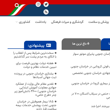
پزشکی و سلامت
گردشگری و میراث فرهنگی
یادداشت
کشاورزی
ا
داغ ترین ها
پیشنهادی:
سخت‌ترین شرایط پس از انقلاب را
سان جنوبی پذیرای موتور سوار
با اتکای به مردم پشت سر گذاشتیم
هفته دولت بهترین فرصت برای
 فوتی کرونایی در خراسان جنوبی
تبیین خدمات نظام و دولت
ی جهادی خراسان جنوبی تخصصی
یشتازی خراسان جنوبی در پرونده
ثبت جهانی آسبادها
ثر بیماری کرونا در خراسان جنوبی
تقدیر مقام عالی وزارت از عملکرد
جهادی معاونت آموزش ابتدایی
خراسان جنوبی/ ۴۶۰۰ دانش‌آموز زیر
نجات 12 نفر از مرگ حتمی در سیلاب/اسکان 700 در
چتر «طرح حامی»
بی
۱۸۵ بیمار هموفیلی در خراسان
جنوبی تحت پوشش خدمات بیمه
 بیرجند اجرا شد
سلامت قرار دارند