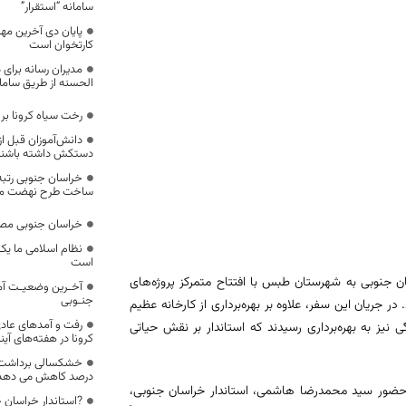
سامانه “استقرار”
پایان دی آخرین مه
کارتخوان است
مدیران رسانه برای
الحسنه از طریق سامان
رخت سیاه کرونا بر تن ۴ خانواده
دانش‌آموزان قبل از
دستکش داشته باشند
خراسان جنوبی رتبه
ساخت طرح نهضت مل
خراسان جنوبی مصر
نظام اسلامی ما یک 
است
140، سفر یک‌روزه استاندار خراسان جنوبی به شهرستان طبس با افتتاح متمرکز پروژه‌های
آخـرین وضعیـت آما
جنـوبی
ش از 2637 میلیارد تومان همراه بود. در جریان این سفر، علاوه بر بهره‌برداری از کارخانه عظیم
رفت و آمدهای عادی
های بسیج سازندگی نیز به بهره‌برداری رسیدند که استاندار بر نقش حیاتی
کرونا در هفته‌های آی
درصد کاهش می دهد
 حضور سید محمدرضا هاشمی، استاندار خراسان جنوبی،
?استاندار خراسان جن