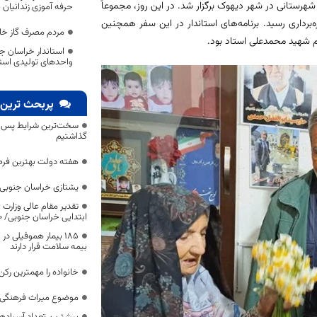
شهرستانی در شهر دیهوک برگزار شد. در این روز، مجموعاً
حرفه آموزی زندانیان 
تان طبس به بهره‌برداری رسید. برنامه‌های استاندار در این سفر همچنین
مردم مصرف گاز خا
ظم شهید محمدعلی استاد بود.
استاندار خراسان جن
واحدهای تولیدی است
پربحث ترین 
سخت‌ترین شرایط پس از 
گذاشتیم
هفته دولت بهترین فرص
یشتازی خراسان جنوبی د
تقدیر مقام عالی وزارت
ابتدایی خراسان جنوبی/ ۴۶۰۰ دانش‌آموز زیر چتر «طرح حامی»
۱۸۵ بیمار هموفیلی
بیمه سلامت قرار دارند
خانواده را مهمترین رک
موضوع میراث فرهنگی،