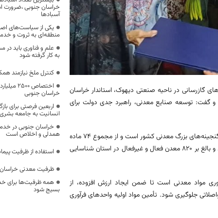
بیشترین تعداد آسبادها
خراسان جنوبی ،ضرورت است
آسبادها
یکی از سیاست‌های اصل
منطقه‌ای به ثروت و خد
علم و فناوری باید در م
به کار گرفته شود
کنترل ملخ نیازمند همک
اختصاص 500
‌های گازرسانی در ناحیه صنعتی دیهوک، استاندار خراسان
خراسان جنوبی
 و گفت: توسعه صنایع معدنی، راهبرد جدی دولت برای
اربعین فرصتی برای با
انسانیت به جامعه بشری
خراسان جنوبی در خدمت‌
همدلی و اخلاص است
وی با اشاره به ظرفیت‌های معدنی استان، خاطرنشان کرد: خراسان جنوبی یکی از گنجینه‌های بزرگ معدنی کشور است و از مجموع 74 ماده
معدنی شناسایی‌شده در کشور، بیش از 54 ماده معدنی در این استان وجود دارد و بالغ بر 820 معدن فعال و غیرفعال در استان شناسایی
استفاده از ظرفیت پیمان
ظرفیت معدنی خراسان 
همه ظرفیت‌ها برای خدم
ی مواد معدنی است تا ضمن ایجاد ارزش افزوده، از
بسیج شود
لاتی جلوگیری شود. تأمین مواد اولیه واحدهای فرآوری