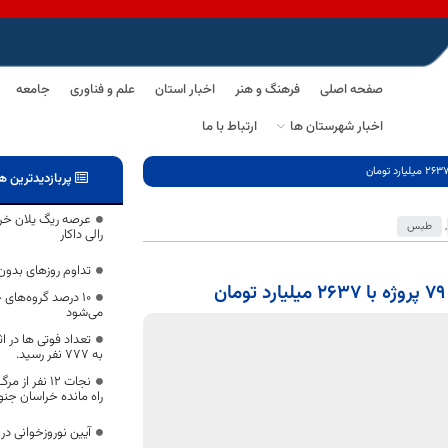
صفحه اصلی
فرهنگ و هنر
اخبار استان
علم و فناوری
جامعه
اخبار شهرستان ها
ارتباط با ما
پربازدیدترین ه
عرصه ریگ یلان خرا
,
طبس
رالی داکار
تداوم روزهای بدون
۱۰ درصد گروه‌ها
می‌شود
تعداد فوتی ها در ا
به 777 نفر رسید.
راه مانده خراسان جنو
آیین نوروزخوانی در