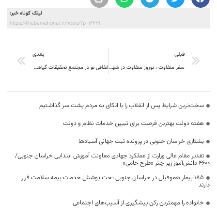
لینک کوتاه خبر:
https://khabarvahonar.ir/news/?p=14231
قبلی
بعدی
سفر متفاوت ، نوروز متفاوت در شهرستان سرایان
اتفاقی نو در مجتمع تحقیقات گیاهان دارویی جهاددانشگاهی: کلوچه فراسودمند عناب در خراسان‌جنوبی تولید شد
سخت‌ترین شرایط پس از انقلاب را با اتکای به مردم پشت سر گذاشتیم
هفته دولت بهترین فرصت برای تبیین خدمات نظام و دولت
یشتازی خراسان جنوبی در پرونده ثبت جهانی آسبادها
تقدیر مقام عالی وزارت از عملکرد جهادی معاونت آموزش ابتدایی خراسان جنوبی/
۴۶۰۰ دانش‌آموز زیر چتر «طرح حامی»
۱۸۵ بیمار هموفیلی در خراسان جنوبی تحت پوشش خدمات بیمه سلامت قرار
دارند
خانواده را مهمترین رکن پیشگیری از آسیب‌های اجتماعی