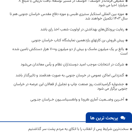
شفیعی فرماندار خوسف : خوسف در مسیر توسعه ،بافت تاریخی با مبلغ 8
میلیارد احیا می شود
موزه بین المللی استکبار ستیزی طبس و موزه دفاع مقدس خراسان جنوبی هم تا
سال ۱۴۰۳ تکمیل خواهند شد
رعایت پروتکل‌های بهداشتی در اولویت شعب اخذ رای باشد
پیش فروش بن کارتهای یازدهمین نمایشگاه کتاب خراسان جنوبی
بالغ بر یک میلیون ماسک و بیش از دو میلیون و۷۰۰ هزار دستکش تامین شده
است
شرکت در انتخابات موجب امید دوستداران نظام و یأس معاندان می‌شود
گندزدایی اماکن عمومی در خرسان جنوبی به صورت هدفمند و تاثیرگذار باشد
جشنواره گرامیداشت روز صنعت چاپ و تجلیل از فعالان این عرصه در خراسان
جنوبی برگزار می شود
آخـرین وضــعیت آماری ڪرونا و واڪسیناسـیون خـراسان جنـوبی
پربحث ترین ها
سخت‌ترین شرایط پس از انقلاب را با اتکای به مردم پشت سر گذاشتیم