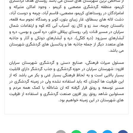
از شاخص ترین شهرستان های استان می باشد روستای هدف گردشگری
کریمو، منطقه گردشگری مصعبی و کریمو ، وجود اماکن متبرکه و
امامزادگان در روستاهای کریمو، مصعبی، قاسم آباد، چرمه و دوست آباد،
دشت لاله های بسطاق، غار زیبای بتون، کویر و رصدگاه نجوم سه قلعه،
باغستان چرمه، سد زو و کال زو، آسیاب آبی کاه کوه و ارتفاعات شمال
سرایان در مسیر قنات زابر، روستای ییلاقی خاور، دره آمین و بوسی، دره و
آبشارهای سبزرود (دره کلگی)، دره و آبشارهای دوتکی و آثار و جاذبه
های متعدد دیگر از جمله جاذبه ها و پتانسیل های گردشگری شهرستان
می باشد.
مسئول میراث فرهنگی، صنایع دستی و گردشگری شهرستان سرایان
افزود: شهرستان سرایان در حوزه گردشگری و جذب گردشگر دارای قابلیت
بسیار بالایی است و به لحاظ فرهنگی بسیار غنی و بکر می باشد که از
این ظرفیت ها آنچنان که باید استفاده نشده ولی در زمینه گردشگری در
مسیر توسعه و رونق قرار گرفته که ان شاءالله با کمک همه مردم و
مسئولین شاهد رونق روز افزون صنعت گردشگری و استفاده از ظرفیت
های شهرستان در این زمینه خواهیم بود.