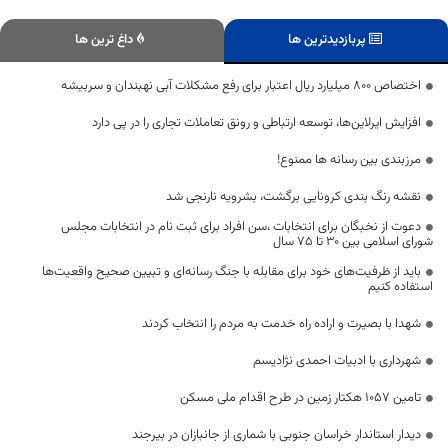
پربازدیدترین ها
داغ ترین ها
اختصاص ۸۰۰ میلیارد ریال اعتبار برای رفع مشکلات آبی نهبندان و سربیشه
افزایش ایرلاین‌ها، توسعه ارتباطی و رونق تعاملات تجاری را در پی دارد
مرزبندی بین رسانه ها ممنوع!
نقشه رنگ بندی کرونایی برگشت، بشرویه نارنجی شد
دعوت از نخبگان برای انتخابات ،سن افراد برای ثبت نام در انتخابات مجلس
شورای اسلامی بین 30 تا 75 سال
باید از ظرفیت‌های خود برای مقابله با جنگ رسانه‌ای و تبیین صحیح واقعیت‌ها
استفاده کنیم
شهدا با بصیرت و اراده راه خدمت به مردم را انتخاب کردند
شهرداری با ادبیات احمدی نژادیسم
تامین ۱۰۵۷ هکتار زمین در طرح اقدام ملی مسکن
دیدار استاندار خراسان جنوبی با شماری از جانبازان در بیرجند