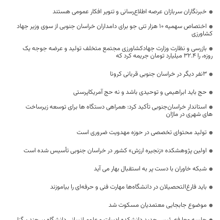
خبرنگاران سربازان عرصه اطلاع‌رسانی و تنویر افکار عمومی هستند
اختصاص سهمیه 10 هزار تنی جو برای دامداران خراسان جنوبی از سوی وزیر جهاد
کشاورزی
بازرسی و نظارت وزارت جهادکشاورزی مجتمع متخلف تولید و عرضه جوجه یک
روزه، را ۳۲.۴ میلیارد تومان جریمه کرد که
3نفر دیگر در خراسان جنوبی قربانی کرونا
حج باید ابراهیمی و توحیدی باشد و نه حج آمریکاپرستی
استاندار خراسان‌جنوبی تأکید کرد: همراهی دستگاه ها برای توسعه زیرساخت
های شهری در ماژان
تولید محتوای تخصصی در حوزه مهدویت ضروری است
اولین پژوهشکده «زنجیره ارزش» کشور در خراسان جنوبی تأسیس شده است
شبکه خاوران با دست پر به استقبال بهار می آید
باید فارغ‌التحصیلان در دانشگاه‌ها مهارت فنی و حرفه‌ای را بیاموزند
موضوع جابجایی معتمدیان مسکوت شد