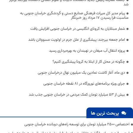
جلسه معارفه رئیس جدید دانشکده ادبیات و علوم انسانی دانشگاه بیرجند برگزار
شد
پیام مدیر کل میراث فرهنگی صنایع دستی و گردشگری خراسان جنوبی به
مناسبت فرا رسیدن 17 مرداد روز خبرنگار
شمار مبتلایان به کرونای انگلیسی در خراسان جنوبی افزایش یافت
امام جمعه بیرجند: پیشگیری از علل جرم در اولویت مسوولان باشد
پروژه انتقال آب میغان در نهبندان به بهره‌برداری رسید
چگونه در محل کار از ابتلا به کرونا پیشگیری کنیم؟
دی ماه، آغاز کاشت نمادین یک میلیون نهال درخراسان جنوبی
جرای ویژه برنامه‌های نوروزگاه در 81 نقطه خراسان جنوبی
بیش از ۵۳ میلیارد تومان کمک مردمی در خراسان جنوبی جذب شد
پربحث ترین ها
اختصاص 2500 میلیارد تومان برای توسعه راه‌های دوبانده خراسان جنوبی