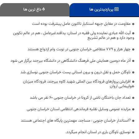
پربازدیدترین ها
داغ ترین ها
مقاومت در مقابل جبهه استکبار تاکنون عامل پیشرفت بوده است
آیت الله عبادی نماینده ولی فقیه در استان: پدافندغیرعامل ، هم در عالم تکوین
وجود دارد و هم در عالم تشریع
چهار هزار و ۷۷۹ متقاضی خراسان جنوبی در نوبت وام ازدواج هستند
آذر ماه دومین همایش ملی فرهنگ دانشگاهی در دانشگاه بیرجند برگزار می شود
ناوگان حمل و نقل درون و برون استانی پست خراسان جنوبی نوسازی شد
افزایش پروازهای فرودگاه بین المللی شهید کاوه بیرجند، فرودگاه میزبان
هواپیمایی اروان
تعداد جان باختگان ناشی از کرونا در خراسان جنوبی 60 نفر می باشد
مزایده عمومی وسایل نقلیه فرماندهی انتظامی استان خراسان جنوبی
?استاندار خراسان جنوبی : مساجد، مهمترین پایگاه های اجتماعی هستند
نوسازی ناوگان باری در استان انجام میگردد.