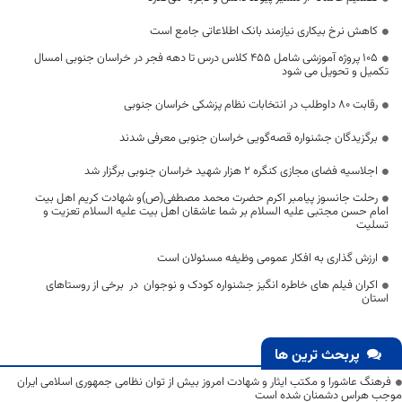
کاهش نرخ بیکاری نیازمند بانک اطلاعاتی جامع است
۱۰۵ پروژه آموزشی شامل ۴۵۵ کلاس درس تا دهه فجر در خراسان جنوبی امسال
تکمیل و تحویل می شود
رقابت 80 داوطلب در انتخابات نظام پزشکی خراسان جنوبی
برگزیدگان جشنواره‌ قصه‌گویی خراسان جنوبی معرفی شدند
اجلاسیه فضای مجازی کنگره 2 هزار شهید خراسان جنوبی برگزار شد
رحلت جانسوز پیامبر اکرم حضرت محمد مصطفی(ص)و شهادت کریم اهل بیت
امام حسن مجتبی علیه السلام بر شما عاشقان اهل بیت علیه السلام تعزیت و
تسلیت
ارزش گذاری به افکار عمومی وظیفه مسئولان است
اکران فیلم های خاطره انگیز جشنواره کودک و نوجوان در برخی از روستاهای
استان
پربحث ترین ها
فرهنگ عاشورا و مکتب ایثار و شهادت امروز بیش از توان نظامی جمهوری اسلامی ایران
موجب هراس دشمنان شده است