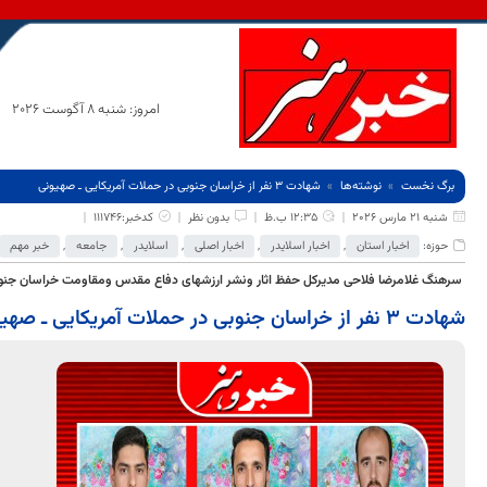
امروز: شنبه 8 آگوست 2026
برگ نخست
نوشته‌ها
شهادت 3 نفر از خراسان جنوبی در حملات آمریکایی ـ صهیونی
شنبه 21 مارس 2026
12:35 ب.ظ
بدون نظر
کدخبر:111746
حوزه:
اخبار استان
,
اخبار اسلایدر
,
اخبار اصلی
,
اسلایدر
,
جامعه
,
خبر مهم
سرهنگ غلامرضا فلاحی مدیرکل حفظ اثار ونشر ارزشهای دفاع مقدس ومقاومت خراسان جنو
شهادت 3 نفر از خراسان جنوبی در حملات آمریکایی ـ صهیونی