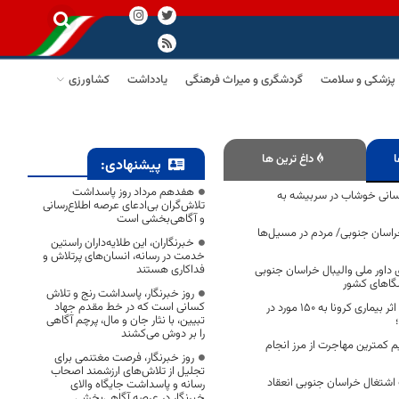
پزشکی و سلامت
گردشگری و میراث فرهنگی
یادداشت
کشاورزی
ا
داغ ترین ها
پیشنهادی:
هفدهم مرداد روز پاسداشت
رسانی خوشاب در سربیشه به
تلاش‌گران بی‌ادعای عرصه اطلاع‌رسانی
و آگاهی‌بخشی است
خراسان جنوبی/ مردم در مسیل‌ها
خبرنگاران، این طلایه‌داران راستین
خدمت در رسانه، انسان‌های پرتلاش و
فداکاری هستند
اور ملی والیبال خراسان جنوبی
شگاهای کشور
روز خبرنگار، پاسداشت رنج و تلاش
کسانی است که در خط مقدم جهاد
تعداد فوتی های در اثر بیماری کرونا به 150 مورد در
تبیین، با نثار جان و مال، پرچم آگاهی
را بر دوش می‌کشند
م کمترین مهاجرت از مرز انجام
روز خبرنگار، فرصت مغتنمی برای
تجلیل از تلاش‌های ارزشمند اصحاب
ت اشتغال خراسان جنوبی انعقاد
رسانه و پاسداشت جایگاه والای
خبرنگار در عرصه آگاهی‌بخشی