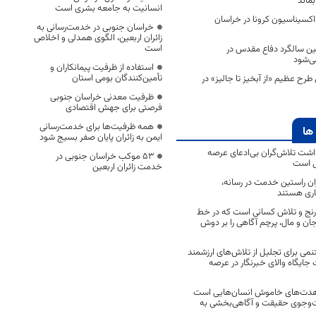
بماند
انسانیت به جامعه بشری است
کسیناسیون کرونا در خراسان
خراسان جنوبی در خدمت‌رسانی به
زائران اربعین، الگوی همدلی و اخلاص
است
لمین سالگرد دفاع مقدس در
ی‌شود
استفاده از ظرفیت پیمانکاران و
تأمین‌کنندگان بومی استان
 طرح عظیم «از آبخیز تا جالیز» در
ظرفیت معدنی خراسان جنوبی
فرصتی برای جهش اقتصادی
همه ظرفیت‌ها برای خدمت‌رسانی
ها
ایمن به زائران پایان صفر بسیج شود
اشت تلاش‌گران بی‌ادعای عرصه
53 موکب خراسان جنوبی در
ی است
خدمت زائران اربعین
اران راستین خدمت در رسانه،
اری هستند
 رنج و تلاش کسانی است که در خط
 جان و مال، پرچم آگاهی را بر دوش
نمی برای تجلیل از تلاش‌های ارزشمند
ایگاه والای خبرنگار در عرصه
مجاهدت‌های خاموش انسان‌هایی است
ت‌وجوی حقیقت و آگاهی‌بخشی به