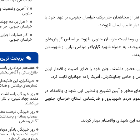
ایجاب می کرد، گمنام 
? آخرین وضعیت وا
جنوبی
نفر از مجاهدان جان‌برکف خراسان جنوبی، بر عهد خود با
۲ هزار برنامه چه
ار علم و ایمان افزودند.
خراسان جنوبی اجرا م
آغاز عملیات اجرایی
دس ومقاومت خراسان جنوبی افزود: بر اساس گزارش‌های
خراسان جنوبی
رجند، به همراه شهید گران‌قدر مرتضی ترابی از شهرستان
دند.
پربحث ترین 
هفدهم مرداد روز پاسد
ی حضور داشتند، جان خود را فدای امنیت و اقتدار ایران
اطلاع‌رسانی و آگاهی‌بخش
و حامی جنایتکارش، آمریکا را به جهانیان ثابت کرد.
خبرنگاران، این طلایه‌د
انسان‌های پرتلاش و فداک
رهای مطهر و آیین تشییع و تدفین این شهدای والامقام در
روز خبرنگار، پاسداشت
 عموم مردم شهیدپرور و قدرشناس استان خراسان جنوبی
مقدم جهاد تبیین، با نثار
می‌کشند
روز خبرنگار، فرصت مغت
اصحاب رسانه و پاسداشت ج
این شهدای والامقام دیدار کردند.
آگاهی‌بخشی
روز خبرنگار، یادآور 
که رسالت خود را در جس
جامعه معنا کرده‌اند