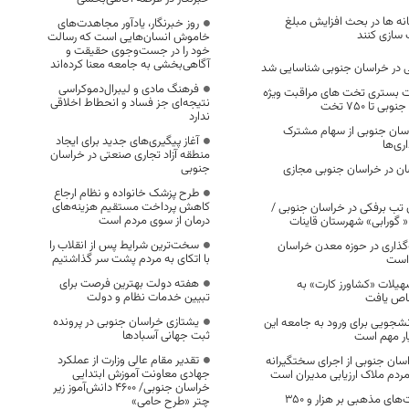
انه ها در بحث افزایش مبلغ
روز خبرنگار، یادآور مجاهدت‌های
سازی کنند
خاموش انسان‌هایی است که رسالت
خود را در جست‌وجوی حقیقت و
آگاهی‌بخشی به جامعه معنا کرده‌اند
فرهنگ مادی و لیبرال‌دموکراسی
ت بستری تخت های مراقبت ویژه
نتیجه‌ای جز فساد و انحطاط اخلاقی
 تا ۷۵۰ تخت
ندارد
ان جنوبی از سهام مشترک
آغاز پیگیری‌های جدید برای ایجاد
ری‌ها
منطقه آزاد تجاری صنعتی در خراسان
جنوبی
ضان در خراسان جنوبی مجازی
طرح پزشک خانواده و نظام ارجاع
کاهش پرداخت مستقیم هزینه‌های
تب برفکی در خراسان جنوبی /
درمان از سوی مردم است
« گورابی» شهرستان قاینات
سخت‌ترین شرایط پس از انقلاب را
‌گذاری در حوزه معدن خراسان
با اتکای به مردم پشت سر گذاشتیم
 است
هفته دولت بهترین فرصت برای
تسهیلات «کشاورز کارت» به
تبیین خدمات نظام و دولت
اص یافت
یشتازی خراسان جنوبی در پرونده
نشجویی برای ورود به جامعه این
ثبت جهانی آسبادها
یار مهم است
تقدیر مقام عالی وزارت از عملکرد
اسان جنوبی از اجرای سختگیرانه
جهادی معاونت آموزش ابتدایی
ردم ملاک ارزیابی مدیران است
خراسان جنوبی/ ۴۶۰۰ دانش‌آموز زیر
نظارت شورای هیئت‌های مذهبی بر هزار و ۳۵۰
چتر «طرح حامی»