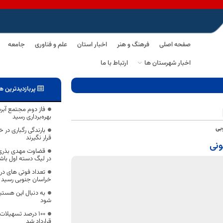
صفحه اصلی
فرهنگ و هنر
اخبار استان
علم و فناوری
جامعه
اخبار شهرستان ها
ارتباط با ما
پربازدیدترین ه
فاز دوم مجتمع آب
بهره‌برداری رسید
بی
بارندگی رگباری در 
قرار نگیرند
قضاوت مهدی بذری د
در لیگ دسته اول با
خراسان جنوبی رسید ؛
به دنبال این هستی
شود
100 درصد تسهیلا
قرارداد شد