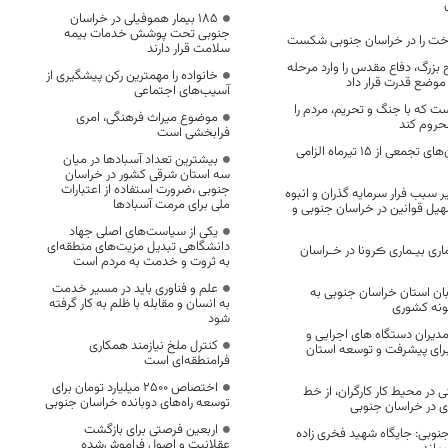
۱۸۵ بیمار هموفیلی در خراسان
جنوبی تحت پوشش خدمات بیمه
سلامت قرار دارند
 بزرگ، دفاع مقدس را وارد مرحله
خانواده را مهمترین رکن پیشگیری از
ر موضع قدرت قرار داد
آسیب‌های اجتماعی
 که با جنگ و تحریم، مردم را
موضوع میراث فرهنگی، امری
حروم کند
فرابخشی است
ماسک زدن در مکان‌های تجمعی از ۱۵ تیرماه الزامی
بیشترین تعداد آسبادها در میان
سه استان شرقی کشور در خراسان
جنوبی ،ضرورت استفاده از اعتبارات
 سبب فرار سرمایه گذران و انبوه
ملی برای مرمت آسبادها
یل قوانین در خراسان جنوبی و
یکی از سیاست‌های اصلی جهاد
دانشگاهی تبدیل مزیت‌های منطقه‌ای
ری بیـماری ڪرونا در خـراسان
به ثروت و خدمت به مردم است
علم و فناوری باید در مسیر خدمت
ان استان خراسان جنوبی به
به انسان و مقابله با ظلم به کار گرفته
ونه کشوری
شود
دیران دستگاه های اجرایی و
کنترل ملخ نیازمند همکاری
 برای پیشرفت و توسعه استان
فرامنطقه‌ای است
اختصاص 2500 میلیارد تومان برای
 در محیط کار کارگران، از خط
توسعه راه‌های دوبانده خراسان جنوبی
ی در خراسان جنوبی
اربعین فرصتی برای بازگشت
جنوبی: جایگاه شهید فخری زاده
عقلانیت و اصول فراموش‌شده