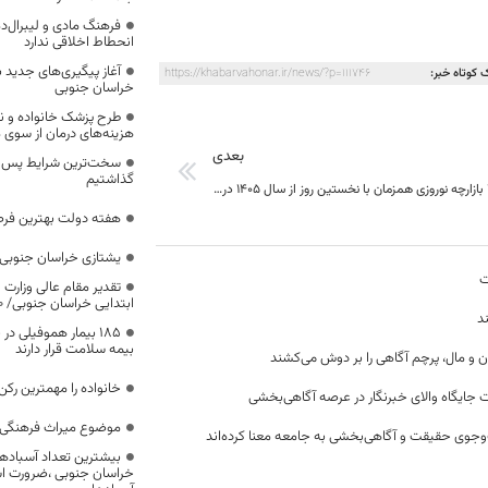
فرهنگ مادی و لیبرال‌د
انحطاط اخلاقی ندارد
آغاز پیگیری‌های جدید ب
 کوتاه خبر:
https://khabarvahonar.ir/news/?p=111746
خراسان جنوبی
طرح پزشک خانواده و 
هزینه‌های درمان از سوی
بعدی
سخت‌ترین شرایط پس از 
گذاشتیم
آغاز به کار ۴۳ بازارچه نوروزی همزمان با نخستین روز از سال ۱۴۰۵ در خراسان جنوبی
هفته دولت بهترین فرص
یشتازی خراسان جنوبی د
ت
تقدیر مقام عالی وزارت
ابتدایی خراسان جنوبی/ ۴۶۰۰ دانش‌آموز زیر چتر «طرح حامی»
د
۱۸۵ بیمار هموفیلی
بیمه سلامت قرار دارند
ن و مال، پرچم آگاهی را بر دوش می‌کشند
خانواده را مهمترین رک
 جایگاه والای خبرنگار در عرصه آگاهی‌بخشی
موضوع میراث فرهنگی،
وجوی حقیقت و آگاهی‌بخشی به جامعه معنا کرده‌اند
بیشترین تعداد آسبادها
خراسان جنوبی ،ضرورت است