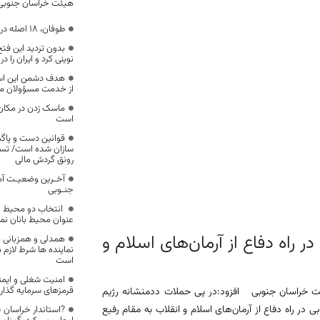
هیئت خراسان جنوبی
طوفان، ۱۸ اصله درخت را در خراسان جنوبی شکست
بدون تردید این فتح
نوینی کرد و ایران را د
هدف دشمن این است
از خدمت مسؤولان م
است
قوانین دست و پاگیر
سازان شده است/ تسه
رونق گردش مالی
آخـرین وضعیـت آما
جنـوبی
انتخاب دو محیط ب
عنوان محیط بانان نم
 راه دفاع از آرمان‌های اسلام و
همدلی و همزبانی م
نماینده ها شرط لازم
است
امنیت شغلی و ایمنی
قرمزهای سرمایه گذار
ت خراسان جنوبی افزود:در پی حملات ددمنشانه رژیم
در راه دفاع از آرمان‌های اسلام و انقلاب به مقام رفیع
?استاندار خراسان 