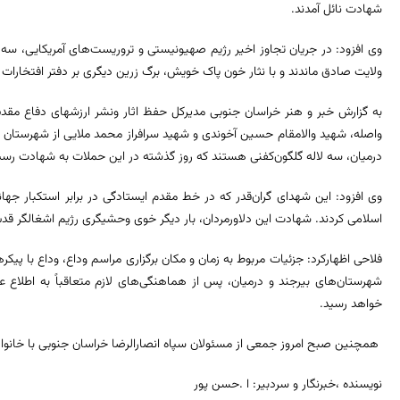
شهادت نائل آمدند.
وی افزود: در جریان تجاوز اخیر رژیم صهیونیستی و تروریست‌های آمریکایی، سه 
ولایت صادق ماندند و با نثار خون پاک خویش، برگ زرین دیگری بر دفتر افتخارات دی
به گزارش خبر و هنر خراسان جنوبی مدیرکل حفظ اثار ونشر ارزشهای دفاع مق
واصله، شهید والامقام حسین آخوندی و شهید سرافراز محمد ملایی از شهرستان بی
درمیان، سه لاله گلگون‌کفنی هستند که روز گذشته در این حملات به شهادت رسی
وی افزود: این شهدای گران‌قدر که در خط مقدم ایستادگی در برابر استکبار جهان
اسلامی کردند. شهادت این دلاورمردان، بار دیگر خوی وحشیگری رژیم اشغالگر قدس 
فلاحی اظهارکرد: جزئیات مربوط به زمان و مکان برگزاری مراسم وداع، وداع با پیک
شهرستان‌های بیرجند و درمیان، پس از هماهنگی‌های لازم متعاقباً به اطلاع
خواهد رسید.
همچنین صبح امروز جمعی از مسئولان سپاه انصارالرضا خراسان جنوبی با خانواده 
نویسنده ،خبرنگار و سردبیر: ا .حسن پور