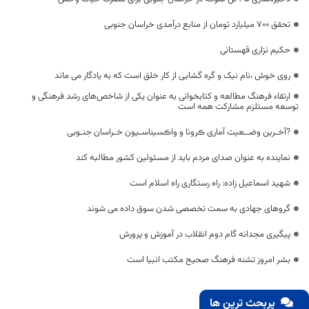
تحقق ۷۰۰ میلیارد تومان از منابع درآمدی خراسان جنوبی
حکیم نزاری قهستانی
روی خوش ،نام نیک و گره گشایی از کار خلق است که به یادگار می ماند
ارتقاء فرهنگ مطالعه و کتابخوانی به عنوان یکی از شاخص‌های رشد فرهنگی و
توسعه مستلزم مشارکت همه است
?آخـرین وضــعیت آماری ڪرونا و واڪسیناسـیون خـراسان جنـوبی
نماینده به عنوان صدای مردم باید از مسئولین کشور مطالبه کند
شهید اسماعیل زاده: راه رستگاری راه اسلام است
گروهای جهادی به سمت تخصصی شدن سوق داده می شوند
پیگیری مجدانه گام دوم انقلاب در آموزش و پرورش
بشر امروز تشنه فرهنگ صحیح مکتب انبیا است
پربحث ترین ها