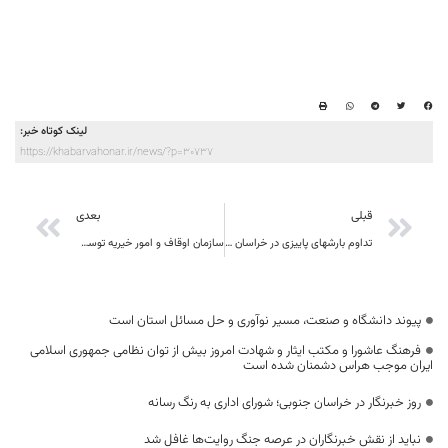
لینک کوتاه خبر:
https://khabarvahonar.ir/news/?p=30737
قبلی
بعدی
تداوم بارشهای پاییزی در خراسان جنوبی تا پایان هفته
سازمان اوقاف و امور خیریه توسعه خدمات اجتماعی در جوار بقاع متبرکه را دنبال می کند
پیوند دانشگاه و صنعت، مسیر نوآوری و حل مسائل استان است
فرهنگ عاشورا و مکتب ایثار و شهادت امروز بیش از توان نظامی جمهوری اسلامی
ایران موجب هراس دشمنان شده است
روز خبرنگار در خراسان جنوبی؛ شورای اداری به رنگ رسانه
نباید از نقش خبرنگاران در عرصه جنگ روایت‌ها غافل شد