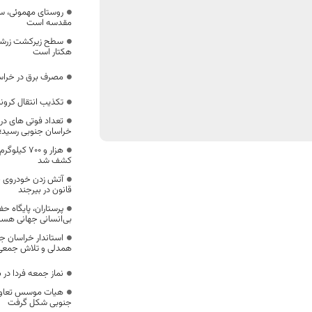
روستای مهموئی، سر
مقدسه است
هکتار است
مصرف برق در خراس
تکذیب انتقال کرونا
خراسان جنوبی رسید؛
هزار و ۷۰۰
کشف شد
آتش زدن خودروی حا
قانون در بیرجند
پرستاران، پایگاه ح
بی‌انسانی جهانی هست
استاندار خراسان 
همدلی و تلاش جمع
نماز جمعه فردا در ب
هیات موسس تعاونی
جنوبی شکل گرفت