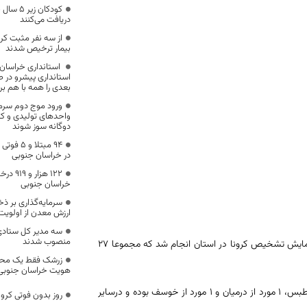
کودکان 
دریافت می‌کنند
از سه نفر مثبت کر
بیمار ترخیص شدند
استانداری خراسان 
استانداری پیشرو در 
بعدی را همه با هم برد
ورود موج دوم سرما 
واحدهای تولیدی و ک
دوگانه سوز شوند
در خراسان جنوبی
۱۲۲ هز
خراسان جنوبی
سرمایه‌گذاری بر ذخ
ارزش معدن از اولویت
سه مدیر کل ستادی 
منصوب شدند
معاون بهداشتی دانشگاه علوم پزشکی بیرجند گفت: در ۲۴ ساعت گذشته 100 آزمایش تشخیص کرونا در استان انجام شد که مجموعا 27
زرشک فقط یک محص
هویت خراسان جنوب
دکتر مهدی زاده افزود: از این تعداد 12مورد از بیرجند، 2 مورد از قاین، 11 مورد از طبس، 1 مورد از درمیان و 1 مورد از خوسف بوده و درسایر
روز بدون فوتی کرو