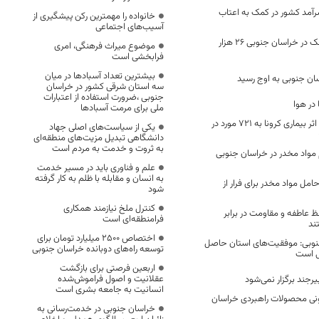
آمد کشور در کمک به اعتاب
خانواده را مهمترین رکن پیشگیری از
آسیب‌های اجتماعی
سطح زیرکشت زرشک در خراسان جنوبی ۲۶ هزار
موضوع میراث فرهنگی، امری
فرابخشی است
بیشترین تعداد آسبادها در میان
ان جنوبی به اوج رسید
سه استان شرقی کشور در خراسان
جنوبی ،ضرورت استفاده از اعتبارات
 در هوا
ملی برای مرمت آسبادها
تعداد فوتی های در اثر بیماری کرونا به 721 مورد در
یکی از سیاست‌های اصلی جهاد
دانشگاهی تبدیل مزیت‌های منطقه‌ای
به ثروت و خدمت به مردم است
 کیلوگرم مواد مخدر در خراسان جنوبی
علم و فناوری باید در مسیر خدمت
به انسان و مقابله با ظلم به کار گرفته
مل مواد مخدر برای فرار از
شود
کنترل ملخ نیازمند همکاری
فظ عاطفه و مقاومت در برابر
فرامنطقه‌ای است
ند
اختصاص 2500 میلیارد تومان برای
جنوبی: موفقیت‌های استان حاصل
توسعه راه‌های دوبانده خراسان جنوبی
ی است
اربعین فرصتی برای بازگشت
عقلانیت و اصول فراموش‌شده
یرجند برگزار نمی‌شود
انسانیت به جامعه بشری است
 محصولات راهبردی خراسان‌
خراسان جنوبی در خدمت‌رسانی به