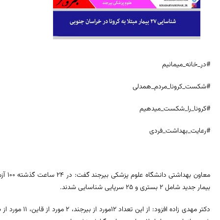
#در_خانه_میمانیم
#شکست_کرونا_مردم_همدلی
#کرونا_را_شکست_میدهیم
#رعایت_بهداشت_فردی
بیمار جدید شامل 2 بستری و 25 سرپایی شناسایی شدند.