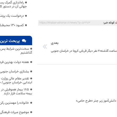
راه‌اندازی گمرک ر
جهانی آن در دستور کار
درخواست یک پزشک 
 کوتاه خبر:
https://khabarvahonar.ir/news/?p=53473
کمبود ۱۳۰ محیط‌بان در خراسان جنوبی
پربحث ترین 
بعدی
سخت‌ترین شرایط پس از 
گذاشتیم
هفته دولت بهترین فرص
یشتازی خراسان جنوبی د
تقدیر مقام عالی وزارت
ابتدایی خراسان جنوبی/ ۴۶۰۰ دانش‌آموز زیر چتر «طرح حامی»
۱۸۵ بیمار هموفیلی
بیمه سلامت قرار دارند
خانواده را مهمترین رک
موضوع میراث فرهنگی،