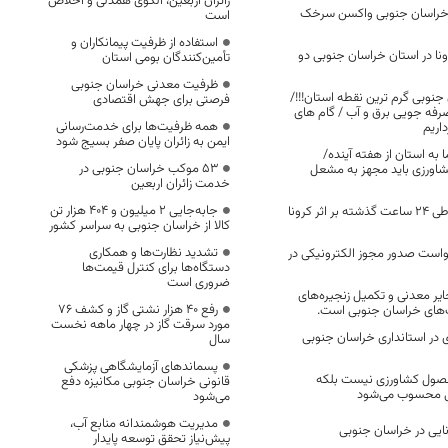
زائران اربعین، الگوی همدلی و اخلاص
زیر ۵ سال خراسان جنوبی واکسن سرخک
است
استفاده از ظرفیت پیمانکاران و
ونا در استان خراسان جنوبی دو
تأمین‌کنندگان بومی استان
ظرفیت معدنی خراسان جنوبی
جنوبی گرم ترین نقطه استان!!!/
فرصتی برای جهش اقتصادی
صرفه جویی برق و آب / گام های
همه ظرفیت‌ها برای خدمت‌رسانی
اریم
ایمن به زائران پایان صفر بسیج شود
به استان از هفته آینده/
53 موکب خراسان جنوبی در
شاورزی باید مجهز به مشعل
خدمت زائران اربعین
جابه‌جایی 2 میلیون و 404 هزار تن
94 مبتلا و 5 فوتی طی 24 ساعت گذشته بر اثر کرونا
کالا از خراسان جنوبی به سراسر کشور
تشدید نظارت‌ها و همکاری
ار و ۹۱۹ درخواست صدور مجوز الکترونیکی در
دستگاه‌ها برای کنترل قیمت‌ها
ضروری است
ایر معدنی و تکمیل زنجیره‌های
رفع 40 هزار نشتی گاز و کشف 76
‌های خراسان جنوبی است.
مورد سرقت گاز در چهار ماهه نخست
در استانداری خراسان جنوبی
سال
پسماندهای آزمایشگاهی پزشکی
ول کشاورزی نیست بلکه
قانونی خراسان جنوبی مکانیزه دفع
ی محسوب می‌شود
می‌شود
مدیریت هوشمندانه منابع آب،
نایی در خراسان جنوبی
پیش‌نیاز تحقق توسعه پایدار