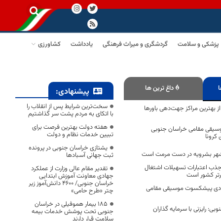
پزشکی و سلامت
گردشگری و میراث فرهنگی
یادداشت
کشاورزی
ا
داغ ترین ها
پیشنهادی:
سخت‌ترین شرایط پس از انقلاب را
ز بهترین مراکز جهت‌دهی باورها
با اتکای به مردم پشت سر گذاشتیم
هفته دولت بهترین فرصت برای
سیقی مقامی خراسان جنوبی
تبیین خدمات نظام و دولت
 کرونا
یشتازی خراسان جنوبی در پرونده
 شهر بشرویه در دست مرمت است
ثبت جهانی آسبادها
جذب اعتبارات تسهیلات اشتغال
تقدیر مقام عالی وزارت از عملکرد
برتر کشور است
جهادی معاونت آموزش ابتدایی
خراسان جنوبی/ ۴۶۰۰ دانش‌آموز زیر
بادی پیشکسوت موسیقی مقامی
چتر «طرح حامی»
۱۸۵ بیمار هموفیلی در خراسان
بی: رایزنی با سرمایه گذاران
جنوبی تحت پوشش خدمات بیمه
سلامت قرار دارند