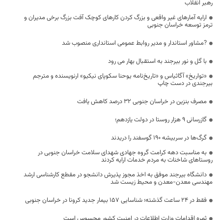
رهبر انقلاب
ارایه آمارهای غیر واقعی و بزرگ کردن کارهای کوچک آفت بزرگ برخی مدیران و
ترمز توسعه خراسان جنوبی
?مشاور استاندار و مدیر روابط عمومی استانداری منصوب شد
با گل و نور بیرجند به استقبال بهار می رود
«تواریخ» آگاثیاس و «تاریخ‌نامه یوحنا سکوپای نیکیو» ارنویسنده و مترجم
بیرجندی در دست چاپ
مصرف بنزین در خراسان جنوبی ۳۲ درصد کاهش یافت
گازرسانی 9 هزار روستا در دولت یازدهم؛
گرگ‌ها در سربیشه ۱۹۰ گوسفند را دریدند
به مناسبت دهه کرامت گروه جهادی شهدای سلامت خراسان جنوبی در
روستاهای شاخنات به مردم خدمات ارایه کردند
دانشگاه بیرجند موفق به اخذ مجوز پذیرش دانشجو در مقطع کارشناسی ارشد
مهندسی معدن-معدن و محیط زیست شد
فقط در 24 ساعت گذشته؛ شناسایی 157 بیمار جدید کرونا در خراسان جنوبی
ثمره اقدامات وزارت اطلاعات در امنیت کشور محسوس است