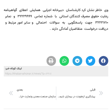
وی خاطر نشان کرد کارشناسان دبیرخانه اجرایی همایش اعطای گواهینامه
رعایت حقوق مصرف کنندگان استانی با شماره تماس 32229999 و نمابر
32221710 جهت پاسخگویی به سوالات احتمالی و سایر امور مرتبط و
دریافت درخواست متقاضیان آمادگی دارند .
لینک کوتاه خبر:
https://khabarvahonar.ir/news/?p=12671
قبلی
بعدی
پیشگیری ازعفونت در بیماران شیمی‌درمانی
سازمان صنعت،معدن وتجارت خراسان جنوبی بعنوان دستگاه برتر از سوی وزیر صنعت،معدن وتجارت تقدیر شد