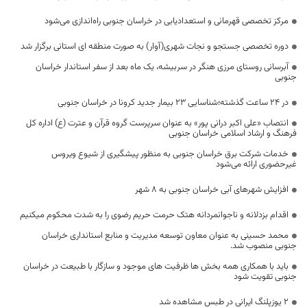
مرکز تخصصی قهرمانی و استعدادیابی در خراسان جنوبی راه‌اندازی می‌شود
دوره تخصصی جستجو و نجات شهری(آوار) به صورت منطقه ای استانی برگزار شد
آبرسانی روستای مرزی هنگر در سربیشه، یک ماه بعد از سفر استاندار خراسان
جنوبی
در 24 ساعت گذشته؛شناسایی 23 بیمار جدید کرونا در خراسان جنوبی
انتصاب «علی اکبر درانی پور» به عنوان سرپرست گروه قرآن و عترت (ع) اداره کل
فرهنگ و ارشاد اسلامی خراسان جنوبی
خدمات شرکت برق خراسان جنوبی به منظور پیشگیری از شیوع ویروس
غیرحضوری ارائه می‌شود
افزایش شهرهای آبی خراسان جنوبی به ۸ شهر
اقدام بزدلانه و ناجوانمردانه هتک حرمت حریم رضوی را به شدت محکوم میکنیم
محمد حسینی به عنوان معاون توسعه مدیریت و منابع استانداری خراسان
جنوبی منصوب شد.
باید با همکاری همه بخش ها ظرفیت های موجود و سازگار با طبیعت در خراسان
جنوبی تقویت شود
۲ یوزپلنگ ایرانی در طبس مشاهده شد