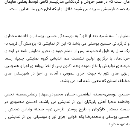
مان است که در عصر خروش و گردنکشی مدرنیسم گاهی توسط بعضی هایمان
به دست فراموشی سپرده می شوند،غافل از اینکه ادای دین ما، نه این است.
نمایش ” سه شنبه بعد از ظهر” به نویسندگی حسین یوسفی و فاطمه مختاری
و کارگردانی حسین یوسفی می باشد که این اثر نمایشی که پژوهش آن قریب به
یک سال به طول انجامیده، پس از اتمام دوره ی تحریر نمایش نامه در ابتدای
خردادماه، با برگزاری اولین نشست هم اندیشی گروه نمایشی چلیپا، رسما
مرحله ی تولیدش را آغاز نموده وهم اکنون پس از اخذ پروانه ی اجرا و همچنین
رایزنی های لازم به جهت اجرای عمومی ، آماده ی اجرا در شهرستان های
مختلف استان که معین شده اند؛ می باشد.
حسین یوسفی،حمیده ابراهیمی،احسان محمودی،مهناز رضایی،سمیه نخعی
وفاطمه محیا آهنی بازیگران این اثر نمایشی می باشند. احسان محمودی در
سمت دستیار کارگردان و طراح پوستر، طراحی نور- صحنه ولباس نمایش را
حسین یوسفی و محمدرضا یکه خوانی اجرای نور و موسیقی این اثر نمایشی را
به عهده دارند.