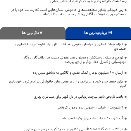
پاسداشت جایگاه والای خبرنگار در عرصه آگاهی‌بخشی
روز خبرنگار، یادآور مجاهدت‌های خاموش انسان‌هایی است که رسالت خود را در
جست‌وجوی حقیقت و آگاهی‌بخشی به جامعه معنا کرده‌اند
پربازدیدترین ها
داغ ترین ها
اعزام هیات تجاری از خراسان جنوبی به افغانستان برای تقویت روابط تجاری و
اقتصادی
توزیع ماسک ، دستکش و محلول ضد عفونی دست بین رانندگان ناوگان
اتوبوسرانی و کنترل خط ابوذر و آزادی بیرجند
ارسال ۹۰۰ میلیون تومان کمک نقدی و کالایی به مناطق سیل زده
برای حفظ جان خود و عزیزانمان از دور همی های خانوادگی در ایام کرونا خودداری
کنیم
بافت تاریخی شهر بیرجند رویایی در دل کویر برای مسافران بهاری
9 شهرستان خراسان جنوبی بدون مورد کرونایی
آب شرب ۴۰ محله عشایری زیرکوه تامین شد
در 24 ساعت گذشته؛ شناسایی 54 بیمار جدید کرونا در خراسان جنوبی