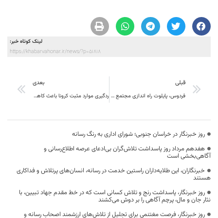
لینک کوتاه خبر:
https://khabarvahonar.ir/news/?p=51818
قبلی
بعدی
فردوس، پایلوت راه اندازی مجتمع های پرورش بلدرچین و کبک
ردگیری موارد مثبت کرونا باعث کاهش آمار مبتلایان در خراسان جنوبی شد
روز خبرنگار در خراسان جنوبی؛ شورای اداری به رنگ رسانه
هفدهم مرداد روز پاسداشت تلاش‌گران بی‌ادعای عرصه اطلاع‌رسانی و
آگاهی‌بخشی است
خبرنگاران، این طلایه‌داران راستین خدمت در رسانه، انسان‌های پرتلاش و فداکاری
هستند
روز خبرنگار، پاسداشت رنج و تلاش کسانی است که در خط مقدم جهاد تبیین، با
نثار جان و مال، پرچم آگاهی را بر دوش می‌کشند
روز خبرنگار، فرصت مغتنمی برای تجلیل از تلاش‌های ارزشمند اصحاب رسانه و