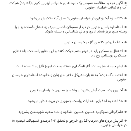
آگهی تجدید مناقصه عمومی یک مرحله ای همراه با ارزیابی کیفی (فشرده) شرکت
آب و فاضلاب خراسان جنوبی
۲۳۰ سازه آبخیزداری در خراسان جنوبی تا سال آینده تکمیل می‌شود
استاندارخراسان جنوبی در دیدار مسولان قضایی بايد روزنه هاي فسادخيز و يا
زمينه هاي بروز فساد اداري و مالي شناسايي و بسته شوند
حذف قبوض کاغذی گاز در خراسان جنوبی
اشتغال و مسکن باید در عرض هم حرکت کنند و این اتفاق با ساخت واحدهای
مسکونی روستایی رخ داد
امام جمعه اهل سنت: آثار نامگذاری هفته وحدت امروز قابل مشاهده است
انتصاب”اسدزاده” به عنوان مدیرکل دفتر امور زنان و خانواده استانداری خراسان
جنوبی
آخـرین وضــعیت آماری ڪرونا و واڪسیناسـیون خـراسان جنـوبی
۱۸۸ شعبه اخذ رای انتخابات ریاست جمهوری در بیرجند دایر می‌شود
علم‌گردانی سوگواره حسین حسین- شکوه و نماد محرم شهرستان بشرویه
افزایش پروژه‌های سرمایه‌گذاری خارجی و تحقق ۱۰۳ درصدی تسهیلات تبصره ۱۸
در خراسان جنوبی