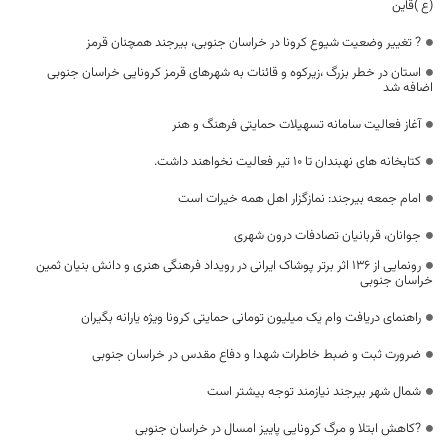
(ع )قاین
? تغییر وضعیت شیوع کرونا در خراسان جنوبی، بیرجند همچنان قرمز
استان در خطر بزرگ ،زیرکوه و قائنات به شهرهای قرمز کرونایی خراسان جنوبی
اضافه شد
آغاز فعالیت سامانه تسهیلات حمایتی فرهنگ و هنر
کتابخانه های نهبندان تا ۱۰ تیر فعالیت نخواهند داشت.
امام جمعه بیرجند: نمازگزار اهل همه خیرات است
جوانان، قربانیان تصادفات درون شهری
رونمایی از ۱۳۶ اثر برتر پوشاک ایرانی در رویداد فرهنگی هنری و دانش بنیان ثمین
خراسان جنوبی
راهنمای دریافت وام یک میلیون تومانی حمایتی کرونا ویژه یارانه بگیران
ضرورت ثبت و ضبط خاطرات شهدا و دفاع مقدس در خراسان جنوبی
شمال شهر بیرجند نیازمند توجه بیشتر است
?کاهش ابتلا و مرگ کرونایی پاییز امسال در خراسان جنوبی