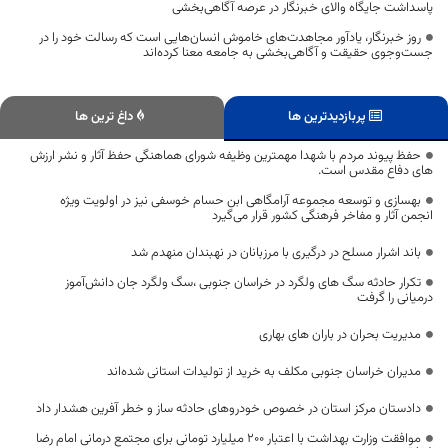
پاسداشت جایگاه والای خبرنگار در عرصه آگاهی‌بخشی
روز خبرنگار، یادآور مجاهدت‌های خاموش انسان‌هایی است که رسالت خود را در
جست‌وجوی حقیقت و آگاهی‌بخشی به جامعه معنا کرده‌اند
پربازدیدترین ها
داغ ترین ها
حفظ پیوند مردم با شهدا مهمترین وظیفه شورای هماهنگی حفظ آثار و نشر ارزش
های دفاع مقدس است.
بهسازی و توسعه مجموعه آرامگاهی ابن حسام خوسفی نیز در اولویت ویژه
انجمن آثار و مفاخر فرهنگی کشور قرار می‌گیرد
باند اشرار مسلح در درگیری با مرزبانان در نهبندان منهدم شد
تکرار حادثه سگ های ولگرد در خراسان جنوبی ،سگ ولگرد جان دانش‌آموز
درمیانی را گرفت
مدیریت بحران در باران های بهاری
مدیران خراسان جنوبی مکلف به خرید از تولیدات استانی شده‌اند
دادستان مرکز استان در خصوص خودروهای حادثه ساز و خطر آفرین هشدار داد
موافقت وزارت بهداشت با اعتبار ۲۰۰ میلیارد تومانی برای مجتمع درمانی امام رضا