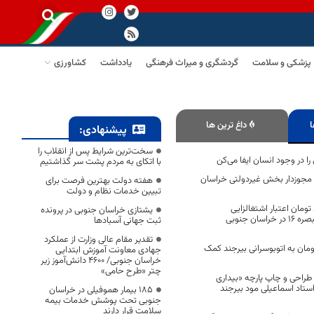
پزشکی و سلامت
گردشگری و میراث فرهنگی
یادداشت
کشاورزی
ا
داغ ترین ها
پیشنهادی:
سخت‌ترین شرایط پس از انقلاب را
 در وجود انسان ایفا می‌کن
با اتکای به مردم پشت سر گذاشتیم
 مجوزدار بخش غیردولتی خراسان
هفته دولت بهترین فرصت برای
تبیین خدمات نظام و دولت
میلیارد تومان اعتبار اشتغالزایی
یشتازی خراسان جنوبی در پرونده
مهارت‌محور از محل تبصره ۱۶ در خراسان جنوبی
ثبت جهانی آسبادها
تقدیر مقام عالی وزارت از عملکرد
ومان به اتوبوسرانی بیرجند کمک
جهادی معاونت آموزش ابتدایی
خراسان جنوبی/ ۴۶۰۰ دانش‌آموز زیر
چتر «طرح حامی»
راحی و چاپ پارچه «بیداری
استاد اسماعیلی مود بیرجند
۱۸۵ بیمار هموفیلی در خراسان
جنوبی تحت پوشش خدمات بیمه
سلامت قرار دارند