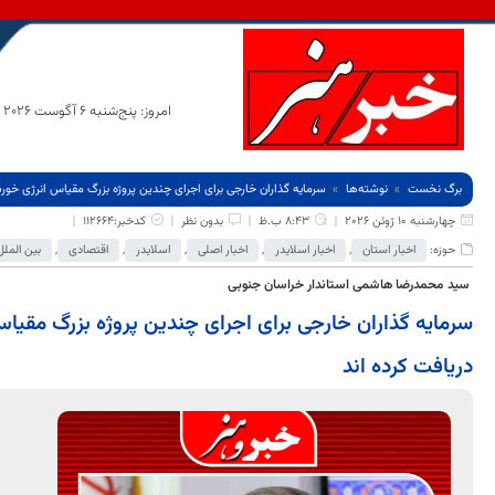
امروز: پنج‌شنبه 6 آگوست 2026
برگ نخست
نوشته‌ها
سرمایه گذاران خارجی برای اجرای چندین پروژه بزرگ مقیاس انرژی خور
چهارشنبه 10 ژوئن 2026
8:43 ب.ظ
بدون نظر
کدخبر:112664
حوزه:
اخبار استان
,
اخبار اسلایدر
,
اخبار اصلی
,
اسلایدر
,
اقتصادی
,
بین الملل
سید محمدرضا هاشمی استاندار خراسان جنوبی
سرمایه گذاران خارجی برای اجرای چندین پروژه بزرگ مقیا
دریافت کرده اند