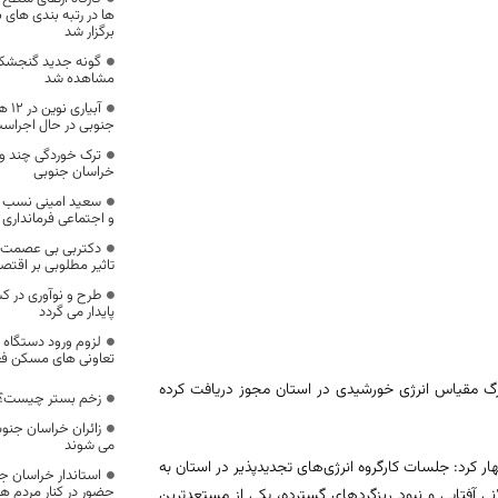
ها در رتبه بندی های ب
برگزار شد
گونه جدید گنجشک‌
مشاهده شد
آبی
جنوبی در حال اجراس
ترک خوردگی چند وا
خراسان جنوبی
سعید امینی نسب ب
و اجتماعی فرماندار
دکتربی بی عصمت سر
تاثیر مطلوبی بر اقت
طرح و نوآوری در ک
پایدار می گردد
لزوم ورود دستگاه ه
تعاونی های مسکن فعا
زرگ مقیاس انرژی خورشیدی در استان مجوز دریافت کرده
زخم بستر چیست؟
می شوند
کرد: جلسات کارگروه انرژی‌های تجدیدپذیر در استان به
استاندار خراسان ج
حضور در کنار مردم ه
ی آفتابی و نبود ریزگردهای گسترده، یکی از مستعدترین