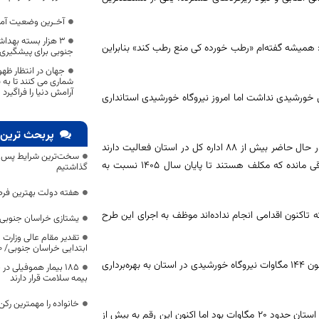
آخـرین وضعیت آمار
۳ هزار بسته بهدا
ود: همیشه گفته‌ام «رطب خورده کی منع رطب کند» بنابراین
جنوبی برای پیشگیری ا
جهان در انتظار ظ
شماری می کنند تا به
آرامش دنیا را فراگیرد
نل خورشیدی نداشت اما امروز نیروگاه خورشیدی استانداری
پربحث ترین 
هاشمی با اشاره به اجرای طرح نصب پنل خورشیدی در ادارات استان بیان کرد: در حال حاضر بیش از ۸۸ اداره کل در استان فعالیت دارند
سخت‌ترین شرایط پس از 
که تاکنون بیش از ۷۰ اداره از پنل خورشیدی استفاده کرده‌اند و تنها ۱۸ اداره باقی مانده که مکلف هستند تا پایان سال ۱۴۰۵ نسبت به
گذاشتیم
هفته دولت بهترین فرص
 تاکنون اقدامی انجام نداده‌اند موظف به اجرای این طرح
یشتازی خراسان جنوبی د
تقدیر مقام عالی وزارت
ابتدایی خراسان جنوبی/ ۴۶۰۰ دانش‌آموز زیر چتر «طرح حامی»
استاندار خراسان جنوبی با اشاره به رشد تولید برق خورشیدی در استان افزود: تاکنون ۱۴۴ مگاوات نیروگاه خورشیدی در استان به بهره‌برداری
۱۸۵ بیمار هموفیلی
بیمه سلامت قرار دارند
خانواده را مهمترین رک
هاشمی خاطرنشان کرد: پیش از آغاز به کار دولت، ظرفیت نیروگاه‌های خورشیدی استان حدود ۲۰ مگاوات بود اما اکنون این رقم به بیش از