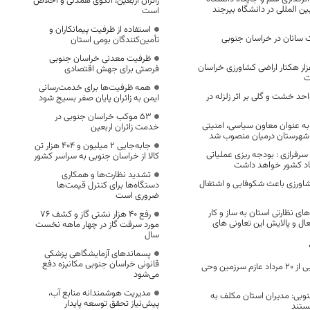
زائران اربعین، الگوی همدلی و اخلاص
ین المللی در دانشگاه بیرجند
است
استفاده از ظرفیت پیمانکاران و
 سانان در خراسان جنوبی
تأمین‌کنندگان بومی استان
ظرفیت معدنی خراسان جنوبی
اری نوین در ۱۲ هزار هکتار اراضی کشاورزی خراسان
فرصتی برای جهش اقتصادی
ت
همه ظرفیت‌ها برای خدمت‌رسانی
حد خشت و گلی بر اثر زلزله در
ایمن به زائران پایان صفر بسیج شود
53 موکب خراسان جنوبی در
ه عنوان معاون سیاسی، امنیتی
خدمت زائران اربعین
ی شهرستان درمیان منصوب شد
جابه‌جایی 2 میلیون و 404 هزار تن
فرازی : بودجه ریزی عملیاتی
کالا از خراسان جنوبی به سراسر کشور
صاد کشور خواهد داشت
تشدید نظارت‌ها و همکاری
شاورزی باعث شکوفایی و اشتغال
دستگاه‌ها برای کنترل قیمت‌ها
ضروری است
ای نظارتی استان به ساز و کار
رفع 40 هزار نشتی گاز و کشف 76
ل و پالایش این تعاونی های
مورد سرقت گاز در چهار ماهه نخست
سال
پسماندهای آزمایشگاهی پزشکی
قانونی خراسان جنوبی مکانیزه دفع
زائران خراسان جنوبی از 20 مرداد عازم سرزمین وحی
می‌شود
مدیریت هوشمندانه منابع آب،
نوبی: مدیران استان مکلف به
پیش‌نیاز تحقق توسعه پایدار
ستند