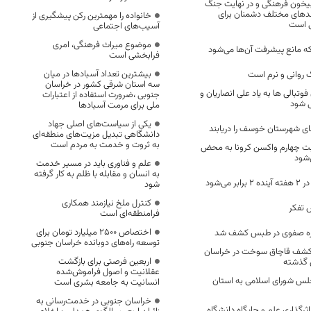
یخون فرهنگی و در نهایت جنگ
ندهای مختلف دشمنان برای
خانواده را مهمترین رکن پیشگیری از
ی است
آسیب‌های اجتماعی
موضوع میراث فرهنگی، امری
ه مانع پیشرفت آن‌ها می‌شود
فرابخشی است
بیشترین تعداد آسبادها در میان
روانی و نرم است
سه استان شرقی کشور در خراسان
بالی ها به یاد علی انصاریان و
جنوبی ،ضرورت استفاده از اعتبارات
ی شود
ملی برای مرمت آسبادها
یکی از سیاست‌های اصلی جهاد
ی شهرستان خوسف را دریابند
دانشگاهی تبدیل مزیت‌های منطقه‌ای
به ثروت و خدمت به مردم است
بت چهارم واکسن کرونا به محض
‌شود
علم و فناوری باید در مسیر خدمت
به انسان و مقابله با ظلم به کار گرفته
می‌شود
شود
کنترل ملخ نیازمند همکاری
 تفکر
فرامنطقه‌ای است
اختصاص 2500 میلیارد تومان برای
توسعه راه‌های دوبانده خراسان جنوبی
۳ درصد کشف قاچاق سوخت در خراسان
اربعین فرصتی برای بازگشت
 گذشته
عقلانیت و اصول فراموش‌شده
لس شورای اسلامی به استان
انسانیت به جامعه بشری است
خراسان جنوبی در خدمت‌رسانی به
اثرگذاری علم و جایگاه دانشگاه