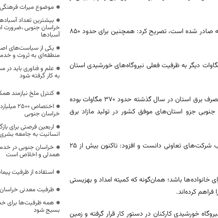
موضوع میراث فرهنگی،
بیشترین تعداد آسبادها
خراسان جنوبی ،ضرورت است
وی با بیان اینکه برای حدود ۲ هزار و ۷۹۸ مگاوات پروژه خورشیدی در استان پروانه صادر شده است، تصریح کرد: همچنین برای حدود ۸۵۰
آسبادها
یکی از سیاست‌های اصل
منطقه‌ای به ثروت و خد
دار خراسان جنوبی اظهار کرد: پیش‌بینی ما این است که تا پایان سال، ۱۰۰ مگاوات دیگر به ظرفیت فعلی نیروگاه‌های خورشیدی استان
علم و فناوری باید در م
به کار گرفته شود
کنترل ملخ نیازمند همک
هاشمی با اشاره به وضعیت تولید و مصرف برق در خراسان جنوبی گفت: پیک مصرف برق استان در سال گذشته حدود ۳۷۰ مگاوات بوده
اختصاص 500
گاوات رسیده و امروز خراسان جنوبی جزو استان‌های موفق کشور در تولید مازاد برق
خراسان جنوبی
اربعین فرصتی برای با
انسانیت به جامعه بشری
وی یکی دیگر از ظرفیت‌های مهم استان را توسعه نیروگاه‌های خورشیدی در قالب شرکت‌های تعاونی دانست و افزود: تاکنون بیش از ۲۵
خراسان جنوبی در خدمت‌
همدلی و اخلاص است
استفاده از ظرفیت پیمان
ای خانواده‌ها باشد؛ همان‌گونه که کمیته امداد و بهزیستی
ظرفیت معدنی خراسان 
فراهم کرده‌اند.
همه ظرفیت‌ها برای خدم
بسیج شود
گاه خورشیدی کارکنان در دستور کار قرار گرفته و زمین