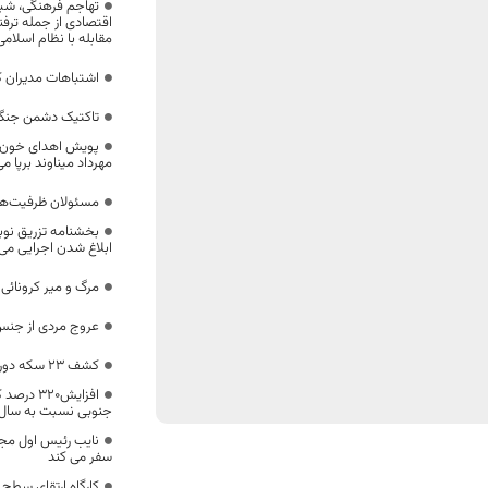
تهاجم فرهنگی، شب
اقتصادی از جمله ترف
مقابله با نظام اسلام
اشتباهات مدیران ک
تاکتیک دشمن جنگ 
پویش اهدای خون فوت
مهرداد میناوند برپا م
مسئولان ظرفیت‌ها
بخشنامه تزریق نو
ابلاغ شدن اجرایی می
مرگ و میر کرونائی در 2 هفته آینده 2 برابر 
عروج مردی از جنس
کشف ۲۳ سکه دوره صفوی در طبس کشف شد
افزایش۲۰
جنوبی نسبت به سال
نایب رئیس اول مج
سفر می کند
کارگاه ارتقای سطح 