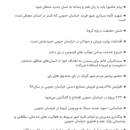
پیام عاشورا باید با زبان هنر و رسانه به نسل جدید منتقل شود
شهید کاوه سرداری غیور فرزند خراسان جنوبی که کمتر در استان معرفی شده
است
شش حقیقت درباره کرونا
اقدامات وزارت ورزش و جوانان در خراسان جنوبی امیدبخش است
شروع خدمت رسانی موکب های فردوس در پل دختر
مستکبران عالم برای رسیدن به اهداف خود از انسان‌های منافق، متحجر،
دنیاپرست و غربزده استفاده می‌کنند
حضور پرشور مردم شهر گزیک در پای صندوق های رای
افزایش 35درصدی فروش صنایع دستی خراسان جنوبی در سال98
۷۳۲ پروژه در خراسان جنوبی افتتاح یا کلنگ‌زنی می‌شود
شناسایی 1 مورد جدید مبتلا به ویروس کرونا در خراسان جنوبی
واگذاری مدیریتی و انجام کلیه امور مربوط به فعالیت های خدماتی، نظافتی و
پشتیبانی پارک علم و فناوری خراسان جنوبی
در تقویت هویت ایرانی- اسلامی زبان هنر، تبلیغ و تبیین مبلغین و کلام