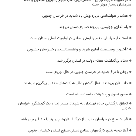
هنرمندان بسیار موثر است
هشدار هواشناسی درباره وزش باد شدید در خراسان جنوبی
راه اندازی چهارمین بازارچه صنایع دستی بیرجند
استاندار خراسان جنوبی: ایمنی معادن در اولویت اصلی استان است
?آخـرین وضــعیت آماری ڪرونا و واڪسیناسـیون خــراسان جنــوبی
ستاد بزرگداشت هفته دولت در استان برگزار شد
روغن با نرخ جدید در خراسان جنوبی در حال توزیع است
دادستان بیرجند: انتقال گردش مالی شرکت‌های معدنی پیگیری می‌شود
محور تحول و پیشرفت جامعه‌ معلم است
تحقق بازگشایی جاده نهبندان به شهداد مسیر زیبا و بکر گردشگری خراسان
جنوبی
قیمت مرغ در خراسان جنوبی از دیگر استان‌ها پایین‌تر یا حداقل برابر باشد
آغاز درجه بندی کارگاههای صنایع دستی سطح استان خراسان جنوبی