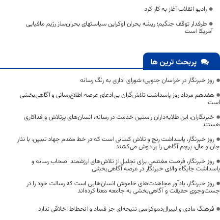
رادیو انقلاب آغاز به کار کرد
طرفدار توقف جنگیم؛ ریشه بحران اوکراین سیاستهای بحران‌ساز رژیم مافیایی
آمریکا است
پربحث ترین ها
روز خبرنگار در خراسان جنوبی؛ شورای اداری به رنگ رسانه
هفدهم مرداد روز پاسداشت تلاش‌گران بی‌ادعای عرصه اطلاع‌رسانی و آگاهی‌بخشی
است
خبرنگاران، این طلایه‌داران راستین خدمت در رسانه، انسان‌های پرتلاش و فداکاری
هستند
روز خبرنگار، پاسداشت رنج و تلاش کسانی است که در خط مقدم جهاد تبیین، با نثار
جان و مال، پرچم آگاهی را بر دوش می‌کشند
روز خبرنگار، فرصت مغتنمی برای تجلیل از تلاش‌های ارزشمند اصحاب رسانه و
پاسداشت جایگاه والای خبرنگار در عرصه آگاهی‌بخشی
روز خبرنگار، یادآور مجاهدت‌های خاموش انسان‌هایی است که رسالت خود را در
جست‌وجوی حقیقت و آگاهی‌بخشی به جامعه معنا کرده‌اند
فرهنگ مادی و لیبرال‌دموکراسی نتیجه‌ای جز فساد و انحطاط اخلاقی ندارد