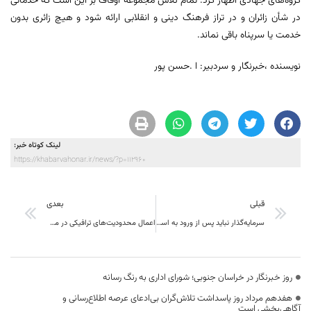
گروه‌های جهادی اظهار کرد: تمام تلاش مجموعه اوقاف بر این است که خدماتی
در شأن زائران و در تراز فرهنگ دینی و انقلابی ارائه شود و هیچ زائری بدون
خدمت یا سرپناه باقی نماند.
نویسنده ،خبرنگار و سردبیر: ا .حسن پور
لینک کوتاه خبر:
https://khabarvahonar.ir/news/?p=112960
قبلی
بعدی
سرمایه‌گذار نباید پس از ورود به استان، درگیر تأمین زیرساخت‌های اولیه شود
اعمال محدودیت‌های ترافیکی در محورهای خراسان جنوبی از چهارشنبه
روز خبرنگار در خراسان جنوبی؛ شورای اداری به رنگ رسانه
هفدهم مرداد روز پاسداشت تلاش‌گران بی‌ادعای عرصه اطلاع‌رسانی و
آگاهی‌بخشی است