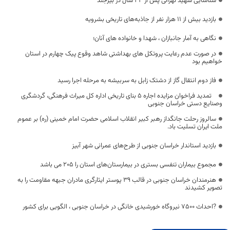
شناسایی شهید تهرانی پس از 33 سال در بیرجند
بازدید بیش از ۱۱ هزار نفر از جاذبه‌های تاریخی بشرویه
نگاهی به آمار جانبازان ، شهدا و خانواده های آنان؛
در صورت عدم رعایت پروتکل های بهداشتی شاهد وقوع پیک چهارم در استان
خواهیم بود
فاز دوم انتقال گاز از دشتک زابل به سربیشه به مرحله اجرا رسید
تمدید فراخوان مزایده اجاره 5 بنای تاریخی اداره کل میراث فرهنگی، گردشگری
وصنایع دستی خراسان جنوبی
سالروز رحلت جانگداز رهبر کبیر انقلاب اسلامی حضرت امام خمینی (ره) بر عموم
ملت ایران تسلیت باد.
بازدید استاندار خراسان جنوبی از طرح‌های عمرانی شهر آبیز
مجموع بیماران تنفسی بستری در بیمارستان‌های استان را ۲۰۵ می باشد
هنرمندان خراسان جنوبی در قالب ۳۹ پوستر ایثارگری مادران جبهه مقاومت را به
تصویر کشیدند
?احداث ۷۵۰۰ نیروگاه خورشیدی خانگی در خراسان جنوبی ، الگویی برای کشور