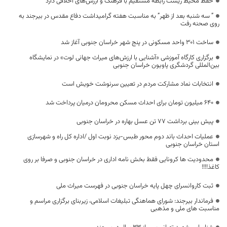
حفظ محیط زیست رابطه مستقیم با فرهنگ و ارزش‌های اخلاقی دارد
” سه شنبه بعد از ظهر” به مناسبت هفته گرامیداشت دفاع مقدس در بیرجند به
روی صحنه رفت
ساخت ۳۰۱ واحد مسکونی در پنج شهر خراسان جنوبی آغاز شد
برگزاری کارگاه آموزشی «آشنایی با ارزش‌های میراث جهانی لوت» در نمایشگاه
بین‌المللی گردشگری پاویون خراسان جنوبی
انتخابات نماد مشارکت مردم در تعیین سرنوشت خویش است
640 میلیون تومان برای احداث مسکن محرومان درمیان پرداخت شد
پیش بینی برداشت ۷۷ تن عسل بهاره در خراسان جنوبی
عملیات احداث باند دوم محور طبس-یزد نوبت اول /اداره کل راه و شهرسازی
استان خراسان جنوبی
محدودیت ها کرونایی فقط بخش نامه اداری در خراسان جنوبی و صرفا بر روی
کاغذ!!!!
ثبت کاروانسرای چهل پایه خراسان جنوبی در فهرست میراث ملی
فرماندار بیرجند: شورای هماهنگی تبلیغات اسلامی، زیربنای برگزاری مراسم و
مناسبت های ملی و مذهبی