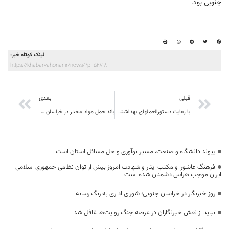
جنوبی بود.
لینک کوتاه خبر:
https://khabarvahonar.ir/news/?p=52818
قبلی
بعدی
با رعایت دستورالعملهای بهداشتی تدارک 4 هزار ویژه برنامه برای بزرگداشت دهه فجر در خراسان جنوبی
باند حمل مواد مخدر در خراسان جنوبی متلاشی شد
پیوند دانشگاه و صنعت، مسیر نوآوری و حل مسائل استان است
فرهنگ عاشورا و مکتب ایثار و شهادت امروز بیش از توان نظامی جمهوری اسلامی
ایران موجب هراس دشمنان شده است
روز خبرنگار در خراسان جنوبی؛ شورای اداری به رنگ رسانه
نباید از نقش خبرنگاران در عرصه جنگ روایت‌ها غافل شد