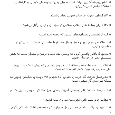
4 شهریورماه آخرین مهلت ثبت‌نام برای پذیرش دوره‌های کاردانی و کارشناسی
دانشگاه جامع علمی کاربردی
57 کشاورز نمونه خراسان جنوبی تجلیل شدند
۱۲۰ عنوان برنامه هنر انقلاب اسلامی در خراسان جنوبی برگزار می‌شود
گبه‌ از نخستین دستاوردهای انسان که بافته شده است
ساماندهی هر چه بهتر حمل و نقل مسافر با سامانه ی هوشمند سپهتن در
خراسان جنوبی
تزریق دُز یادآور واکسن کرونا به پرسنل بهداشت و درمان و بیماران مبتلا به نقص
سیستم ایمنی در خراسان جنوبی
95 درصد مصوبات سفر استاندار به فردوس اجرایی که بیش از ۴۰ درصد پروژه
های مصوب به صورت کامل انجام شده است
مدیرعامل شرکت گاز خراسان جنوبی: 25 شهر و 292 روستای خراسان جنوبی به
شبکه سراسری گاز متصل است
اعلام سامانه ثبت نام دوره‌های آموزشی هنری ویژه مناطق محروم و مرزی کشور
مهارت چادر شب بافی شهرستان سرایان ثبت گردید
12 بهمن؛ بازگشت امام خمینی (ره) به ایران، آغاز دهه فجر انقلاب اسلامی گرامی
باد