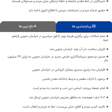
خبرنگاران در خط مقدم جامعه و حلقه ارتباطی میان مردم و مسئولان هستند
حضور شبانه مردم در اجتماعات مردمی تا اطلاع ثانوی ادامه دارد
پربازدیدترین ها
داغ ترین ها
تمام امکانات برای برگزاری هرچه بهتر کنکور سراسری در خراسان جنوبی فراهم
شود
کاروان سلامت نذر آب وارد خراسان جنوبی شد
صدور دو مجوز سرمایه‌گذاری خارجی جدید در خراسان جنوبی به ارزش ۲۴ میلیون
دلار
افزایش سه برابری بستری بیماران کرونایی در خراسان جنوبی
برخورد با ادارات مقصر و مرتبط باحادثه معدن طبس
امام جمعه بیرجند: اساس دین حب و خدمت به مردم است
۷۰۲ تبلت هوشمند به مناطق محروم خراسان جنوبی ارسال شد
ناامید کردن مردم و القای حسّ بن‌بست، جفا به مردم و انقلاب است