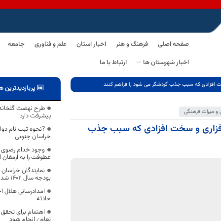
صفحه اصلی
فرهنگ و هنر
اخبار استان
علم و فناوری
جامعه
اخبار شهرستان ها
ارتباط با ما
سخت افزادی که سبب جذب گردشگر می شود را فراهم کنند
پربازدیدترین ه
و میراث فرهنگی
پیشرفت دارد
م افزاری و سخت افزادی که سبب جذب
?نحوه ثبت نام دوا
خراسان جنوبی
وجود خدام رضوی در
عطوفت را به ارمغان 
نمایندگان خراسان
بودجه سال 1402 شدند
حادثه
تعاون انجام شود