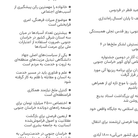
خانواده را مهمترین رکن پیشگیری از
 عید فطر در فردوس
آسیب‌های اجتماعی
ا پایان امسال راه‌اندازی
موضوع میراث فرهنگی، امری
فرابخشی است
جنوبی: روز قدس تجلی همبستگی
بیشترین تعداد آسبادها در میان
سه استان شرقی کشور در خراسان
جنوبی ،ضرورت استفاده از اعتبارات
هشدار نسبت به گسترش لشکر ملخ‌ها در 6
ملی برای مرمت آسبادها
وبی
یکی از سیاست‌های اصلی جهاد
 آثار در دومین جشنواره
دانشگاهی تبدیل مزیت‌های منطقه‌ای
می آوای کویر خراسان جنوبی
به ثروت و خدمت به مردم است
ن برای برنامه ریزیها آتی مورد
علم و فناوری باید در مسیر خدمت
ر قرار گرفت
به انسان و مقابله با ظلم به کار گرفته
شود
اییز، با موج تازه ای از همراهی
و باشیم
کنترل ملخ نیازمند همکاری
فرامنطقه‌ای است
 ای بزرگداشت استاد بدیع
ز روشن شد
اختصاص 2500 میلیارد تومان برای
توسعه راه‌های دوبانده خراسان جنوبی
ری اسلامی به جایگاه واقعی خود
اربعین فرصتی برای بازگشت
عقلانیت و اصول فراموش‌شده
دا فرصتی ارزشمند برای انتقال
انسانیت به جامعه بشری است
خراسان جنوبی در خدمت‌رسانی به
طنین مهاجرت در شرق کشور «بی‌آبی» 1800 آبادی