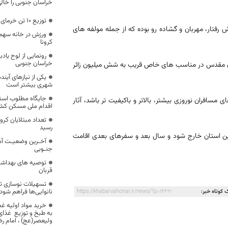
خراسان جنوبی را خالی
توزیع ۱۰ تن خرمای تنظیم بازار در مرکز خراسان‌جنوبی
 رفتار، مهربان و گشاده رو بوده که از جمله مولفه های
ورزش در خانه سهم
کرونا
رونمایی از لوح یاد
خراسان جنوبی
تان مقدس در مناسب های خاص قریب به شش میلیون زائر
یکی از نیازهای آین
شهری بیشتر است
جایگاه مطلوب استا
ی مسافران نوروزی بیشتر، بالاتر و باکیفیت تر باشد، آثار
اقدام ملی مسکن کش
رسید
ز این استان خارج شود و سال بعد و سفرهای بعدی اقامت
آخـرین وضعیـت آما
جنـوبی
توصیه های بهداشتی
قربان
تسهیلات نوسازی تج
نانوایی‌ها فراهم شود
 کوتاه خبر:
https://khabarvahonar.ir/news/?p=14421
خرید مواد اولیه غذ
به طبخ و توزیع غذای 
ولیعصر(عج) ، امام رضا 