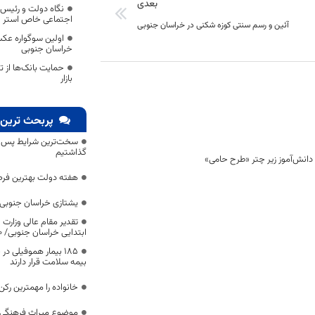
بعدی
نگاه دولت و رئیس 
اجتماعی خاص استر
آئین و رسم سنتی کوزه شکنی در خراسان جنوبی
اولین سوگواره عک
خراسان جنوبی
حمایت بانک‌ها از ت
بازار
پربحث ترین 
سخت‌ترین شرایط پس از 
گذاشتیم
هفته دولت بهترین فرص
یشتازی خراسان جنوبی د
تقدیر مقام عالی وزارت
ابتدایی خراسان جنوبی/ ۴۶۰۰ دانش‌آموز زیر چتر «طرح حامی»
۱۸۵ بیمار هموفیلی
بیمه سلامت قرار دارند
خانواده را مهمترین رک
موضوع میراث فرهنگی،