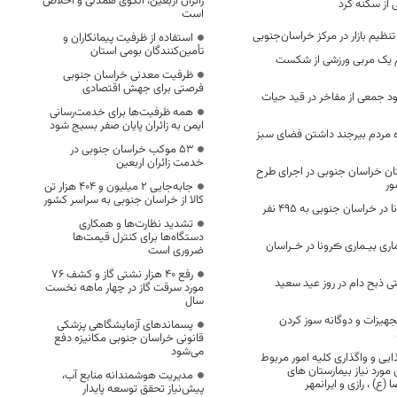
زائران اربعین، الگوی همدلی و اخلاص
 از سکنه کرد
است
استفاده از ظرفیت پیمانکاران و
تأمین‌کنندگان بومی استان
 یک مربی ورزشی از شکست
ظرفیت معدنی خراسان جنوبی
فرصتی برای جهش اقتصادی
بود جمعی از مفاخر در قید حیات
همه ظرفیت‌ها برای خدمت‌رسانی
ایمن به زائران پایان صفر بسیج شود
ده مردم بیرجند داشتن فضای سبز
53 موکب خراسان جنوبی در
خدمت زائران اربعین
ن خراسان جنوبی در اجرای طرح
ور
جابه‌جایی 2 میلیون و 404 هزار تن
کالا از خراسان جنوبی به سراسر کشور
تعداد مبتلایان کرونا در خراسان جنوبی به 495 نفر
تشدید نظارت‌ها و همکاری
دستگاه‌ها برای کنترل قیمت‌ها
ری بیـماری ڪرونا در خـراسان
ضروری است
رفع 40 هزار نشتی گاز و کشف 76
 ذبح دام در روز عید سعید
مورد سرقت گاز در چهار ماهه نخست
سال
هیزات و دوگانه سوز کردن
پسماندهای آزمایشگاهی پزشکی
قانونی خراسان جنوبی مکانیزه دفع
می‌شود
ایی و واگذاری کلیه امور مربوط
مورد نیاز بیمارستان های
مدیریت هوشمندانه منابع آب،
(ع) ، رازی و ایرانمهر
پیش‌نیاز تحقق توسعه پایدار