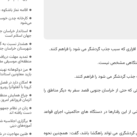
اقامه نماز باشکوه
کارخانه چدن خوسف ت
می‌شود
استاندار خراسان 
جهان اسلام است
شهرستان خراسان جن
 افزاری که سبب جذب گردشگر می شود را فراهم کنند.
تمدید مهلت دریافت
منطقه‌ای موسیقی مقا
دستگاهی مشخص نیست.
مرز دوکوهانه نهبندا
بازید معاونین استاندا
ب جذب گردشگر می شود را فراهم کنند.
امکان دارد در فصل پ
کرونا با آنفلوآنزا روبر
نی که حتی از خراسان جنوبی قصد سفر به دیگر مناطق را
چراغ همایش منطقه
الزمان فروزانفر امرو
زنان در نظام جمهو
ی از این رفتارها در دستگاه های حاکمیتی، اجرای قواعد
دست یافته اند
برگزاری اجلاسیه شه
آموزه‌های دینی
ان گردشگری می تواند راهگشا باشد، گفت: همچنین نحوه