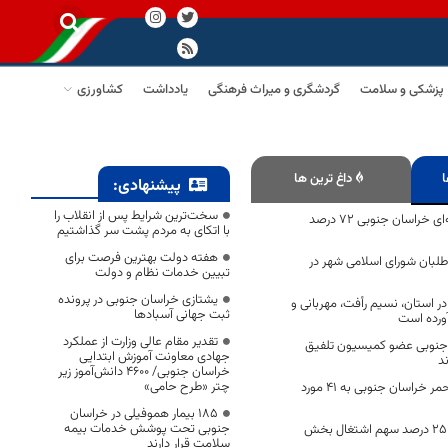
پزشکی و سلامت
گردشگری و میراث فرهنگی
یادداشت
کشاورزی
ا
داغ ترین ها
پیشنهادی:
سخت‌ترین شرایط پس از انقلاب را
طرح نهضت گلخانه‌ای خراسان جنوبی ۷۲ درصد
با اتکای به مردم پشت سر گذاشتیم
هفته دولت بهترین فرصت برای
طلبان شورای اسلامی شهر در
تبیین خدمات نظام و دولت
یشتازی خراسان جنوبی در پرونده
 استان، نسیم رأفت، مهربانی و
ثبت جهانی آسبادها
آورده است
تقدیر مقام عالی وزارت از عملکرد
 جنوبی عضو کمیسیون تلفیق
جهادی معاونت آموزش ابتدایی
خراسان جنوبی/ ۴۶۰۰ دانش‌آموز زیر
چتر «طرح حامی»
امدادرسانی هلال احمر خراسان جنوبی به ۴۱ مورد
۱۸۵ بیمار هموفیلی در خراسان
جنوبی تحت پوشش خدمات بیمه
اهتمام برای تحقق ۲۵ درصد سهم اشتغال بخش
سلامت قرار دارند