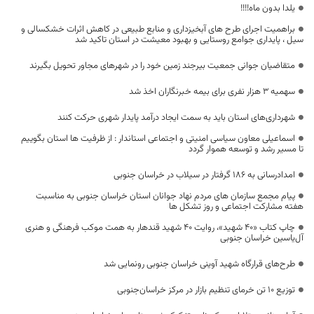
یلدا بدون ماه!!!!
براهمیت اجرای طرح های آبخیزداری و منابع طبیعی در کاهش اثرات خشکسالی و
سیل ، پایداری جوامع روستایی و بهبود معیشت در استان تاکید شد
متقاضیان جوانی جمعیت بیرجند زمین خود را در شهرهای مجاور تحویل بگیرند
سهمیه 3 هزار نفری برای بیمه خبرنگاران اخذ شد
شهرداری‌های استان باید به سمت ایجاد درآمد پایدار شهری حرکت کنند
اسماعیلی معاون سیاسی امنیتی و اجتماعی استاندار : از ظرفیت ها استان بگوییم
تا مسیر رشد و توسعه هموار گردد
امدادرسانی به ۱۸۶ گرفتار در سیلاب در خراسان جنوبی
پیام مجمع سازمان های مردم نهاد جوانان استان خراسان جنوبی به مناسبت
هفته مشارکت اجتماعی و روز تشکل ها
چاپ کتاب «۴۰ شهید»، روایت ۴۰ شهید قندهار به همت موکب فرهنگی و هنری
آل‌یاسین خراسان جنوبی
طرح‌های قرارگاه شهید آوینی خراسان جنوبی رونمایی شد
توزیع ۱۰ تن خرمای تنظیم بازار در مرکز خراسان‌جنوبی