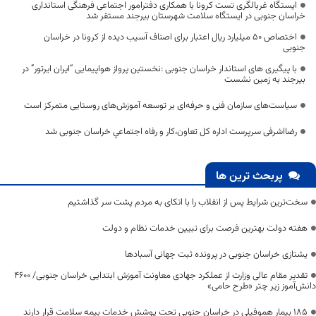
ایستگاه غربالگری تست کرونا با همکاری دفترامور اجتماعی فرهنگی استانداری
خراسان جنوبی در ایستگاه سلامت شهرستان بیرجند مستقر شد
اختصاص ۵۰ میلیارد ریال اعتبار برای اصناف آسیب دیده از کرونا در خراسان
جنوبی
با پیگیری های استاندار خراسان جنوبی :نخستین پرواز هواپیمایی “ایران ایرتور” در
بیرجند به زمین نشست
سیاست‌های سازمان فنی و حرفه‌ای بر توسعه آموزش‌های روستایی متمرکز است
رضااشرفی سرپرست اداره کل تعاون،کار و رفاه اجتماعي خراسان جنوبی شد
پربحث ترین ها
سخت‌ترین شرایط پس از انقلاب را با اتکای به مردم پشت سر گذاشتیم
هفته دولت بهترین فرصت برای تبیین خدمات نظام و دولت
یشتازی خراسان جنوبی در پرونده ثبت جهانی آسبادها
تقدیر مقام عالی وزارت از عملکرد جهادی معاونت آموزش ابتدایی خراسان جنوبی/ ۴۶۰۰
دانش‌آموز زیر چتر «طرح حامی»
۱۸۵ بیمار هموفیلی در خراسان جنوبی تحت پوشش خدمات بیمه سلامت قرار دارند