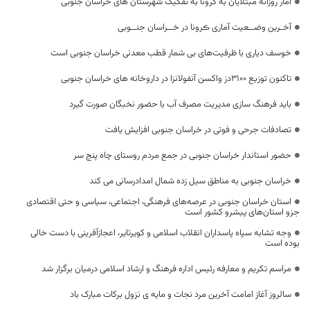
آمار روزانه مبتلایان به کرونا به تفکیک شهرستان های خراسان جنوبی
آخـرین وضــعیت آماری ڪرونا در خــراسان جنــوبی
خوسف دیاری با ظرفیت‌های بی شمار قطب معدنی خراسان جنوبی است
تاکنون توزیع ۳۱۰۰دز واکسن آنفولانزا در داروخانه های خراسان جنوبی
باید فرهنگ سازی مدیریت مصرف آب با حضور نخبگان صورت گیرد
تصادفات جرحی و فوتی در خراسان جنوبی افزایش یافت
حضور استاندار خراسان جنوبی در جمع مردم روستای چاه پنج سر
خراسان جنوبی به مناطق سیل زده شمال امدادرسانی می کند
استان خراسان جنوبی در عرصه‌های فرهنگی، اجتماعی، سیاسی و حتی اقتصادی
جزو استان‌های پیشرو کشور است
وجه تشابه سپاه پاسداران انقلاب اسلامی و کویرتایر، اعجازآفرینی با دست خالی
بوده است
مراسم تکریم و معارفه رئیس اداره فرهنگ و ارشاد اسلامی درمیان برگزار شد
سالروز آغاز امامت آخرین مرد نجات و مایه ی نزول برکات مبارک باد