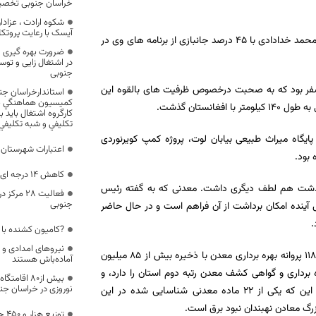
خراسان جنوبی تخص
شکوه ارادت ، عزادا
آیسک با رعایت پروتک
محمد خدادادی با
۴۵
درصد جانبازی از برنامه های وی در
ضرورت بهره گیری از
در اشتغال زایی و تو
جنوبی
 سفر بود که به صحبت درخصوص ظرفیت های بالقوه این
استاندارخراسان جن
کمیسیون هماهنگي با
نستان گذشت.
کارگروه اشتغال باید بس
تکليفي و شبه تکليفي
ایگاه میراث طبیعی بیابان لوت، پروژه کمپ کویرنوردی
اعتبارات شهرستان سربیشه ۳۰ در
بود.
کاهش ۱۴ درجه ای دمای هوا در سربیشه
سردشت هم لطف دیگری داشت. معدنی که به گفته رئیس
فعالیت 8
جنوبی
آینده امکان برداشت از آن فراهم است و در حال حاضر
.
?کامیون کشنده با 230 کیلو مرفین توقیف شد
نیروهای امدادی و 
پروانه بهره‌ ‌برداری معدن با ذخیره بیش از
۸۵
میلیون
آماده‌باش هستند
ه ‌برداری و گواهی کشف معدن رتبه دوم استان را دارد، و
بیش از۸۰ اق
نوروزی در خراسان جن
این که یکی از
۲۲
ماده معدنی شناسایی شده در این
زرگ معادن نهبندان نبود برق است.
توزیع هزار و 450 حلقه لاستیک در خراسان جنوبی