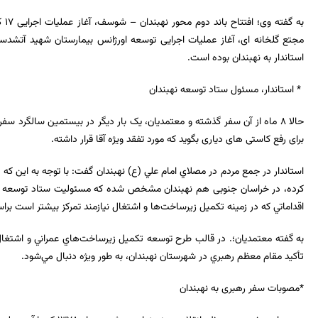
به گفته وی؛ افتتاح باند دوم محور نهبندان
–
شوسف، آغاز عملیات اجرایی
۱۷
کی
مجتع گلخانه ای، آغاز عملیات اجرایی توسعه اورژانس بیمارستان شهید آتشدست
استاندار به نهبندان بوده است.
*
استاندار، مسئول ستاد توسعه نهبندان
حالا 8 ماه از آن سفر گذشته و معتمدیان، یک بار دیگر در بیستمین سالگرد 
برای رفع کاستی های دیاری بگوید که مورد تفقد ویژه آقا قرار داشته.
استاندار در جمع مردم در مصلاي امام علي (ع) نهبندان گفت: با توجه به این که 
کرده، در خراسان جنوبی هم نهبندان مشخص شده كه مسئوليت ستاد توسعه اي
اقداماتي که در زمينه تكميل زيرساخت‌ها و اشتغال نيازمند تمركز بيشتر است 
به گفته معتمدیان؛
.
در قالب طرح توسعه تکمیل زيرساخت‌هاي عمراني و اشتغال 
تأكيد مقام معظم رهبري در شهرستان نهبندان، به طور ویژه دنبال مي‌شود
.
*مصوبات سفر رهبری به نهبندان