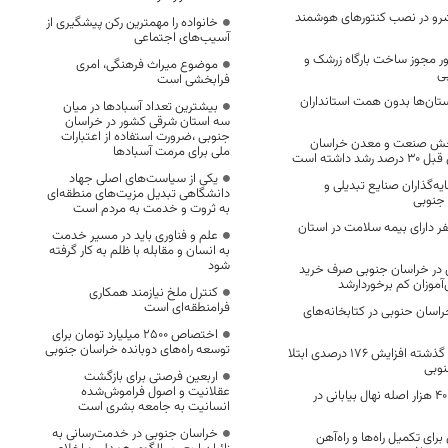
رو در نصب کنتورهای هوشمند
خانواده را مهمترین رکن پیشگیری از
آسیب‌های اجتماعی
 مجوز ساخت بارگاه زرشک و
موضوع میراث فرهنگی، امری
ی
فرابخشی است
تان‌ها بدون همت استانداران
بیشترین تعداد آسبادها در میان
سه استان شرقی کشور در خراسان
جنوبی ،ضرورت استفاده از اعتبارات
بخش صنعت و معدن خراسان
ملی برای مرمت آسبادها
داشته است
یکی از سیاست‌های اصلی جهاد
یه‌گذاران صنایع تبدیلی و
دانشگاهی تبدیل مزیت‌های منطقه‌ای
جنوبی
به ثروت و خدمت به مردم است
47 هزار نفر دارای بیمه سلامت در استان
علم و فناوری باید در مسیر خدمت
به انسان و مقابله با ظلم به کار گرفته
شود
در خراسان جنوبی صرف خرید
‌آموزان کم برخوردارشد
کنترل ملخ نیازمند همکاری
فرامنطقه‌ای است
اسان حنوبی در کتابخانه‌های
اختصاص 2500 میلیارد تومان برای
توسعه راه‌های دوبانده خراسان جنوبی
در مقایسه با هفته گذشته افزایش ۱۷۶ درصدی ابتلا
نوبی
اربعین فرصتی برای بازگشت
عقلانیت و اصول فراموش‌شده
تولید ۲ میلیون و ۴۰۰ هزار اصله نهال بیابانی در
انسانیت به جامعه بشری است
خراسان جنوبی در خدمت‌رسانی به
ال برای تکمیل راه‌ها و راه‌آهن