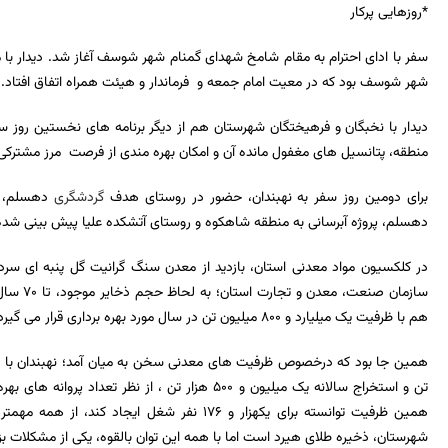
*روزهایی پرکار
سفر با ادای احترام به مقام شامخ شهدای گمنام شهر شوسف آغاز شد. دیدار
با 
شهر شوسف بود که در معیت امام جمعه و فرماندار و هیئت همراه اتفاق افتاد.
دیدار با نخبگان و فرهیختگان شهرستان هم از دیگر برنامه های نخستین روز
منطقه، پتانسیل های مغفول مانده آن و امکان بهره مندی از فرصت مرز مشترکی به طول 140 کیلومتر با افغا
برای دومین روز سفر به نهبندان، حضور در روستای هدف
گردشگری
دهسلم، پ
دهسلم، پروژه آبرسانی به منطقه شاهکوه و روستای آتشکده علیا پیش بینی شده 
در کلکسیون مواد معدنی استان، بازدید از معدن سنگ گرانیت گل پنبه ای 
سازمان صنعت، معدن و تجارت استان؛ به لحاظ حجم ذخایر موجود، تا
۷۰
سال 
هم با ظرفیت یک میلیارد و
۸۰۰
میلیون تن در سال مورد بهره برداری قرار می گیرد
همین جا بود که درخصوص ظرفیت های معدنی سخن به میان آمد؛ نهبندان
با ۱۱۸
تن و استخراج سالانه یک میلیون و
۵۰۰
هزار تن ، از نظر تعداد پروانه های بهر
همین ظرفیت توانسته برای یکهزار و
۱۷۶
نفر شغل ایجاد کند، از همه مهمتر 
شهرستان، ذخیره طلای هیرد است اما با همه این توان بالقوه، یکی از مشکلات ب