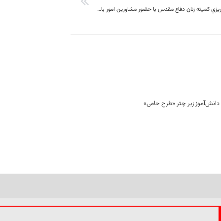
جلسه برنامه ریزي کميته زنان دفاع مقدس با حضور مشاورين امور بانوان و خانواده دستگاه هاي اجرايي استان برگزار شد