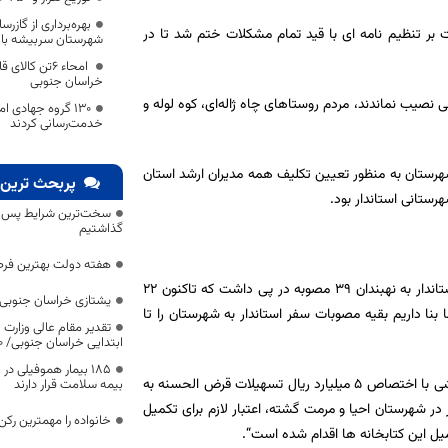
بهره‌برداری از گا
 بر تنظیم نامه ای با قید تمام مشکلات ختم شد تا در
شهرستان سربیشه با اعتبار ۶۵ میل
امحاء 6تن کا
خراسان جنوبی
یب نماندند، مردم روستاهای چاه ژاله‌ای، کوه لوله و
۱۳۰ گروه جهادی 
خدمت‌رسانی کردند
هرستان به منظور تعیین تکلیف همه مدیران ارشد استان
پربحث ترین 
رستانی استاندار بود.
سخت‌ترین شرایط پس از 
گذاشتیم
هفته دولت بهترین فرص
اندار به نهبندان
۳۹
مصوبه در پی داشت که تاکنون
۲۲
یشتازی خراسان جنوبی د
 بنا داریم بقیه مصوبات سفر استاندار به شهرستان را تا
تقدیر مقام عالی وزارت
ابتدایی خراسان جنوبی/ ۴۶۰۰ دانش‌آموز زیر چتر «طرح حامی»
۱۸۵ بیمار هموفیلی
کارخانه خوراک دام چاهداشی با اختصاص 5 میلیارد ریال تسهیلات قرض الحسنه به
بیمه سلامت قرار دارند
ر شهرستان احیا و مرمت گشته، اعتبار لازم برای تکمیل
خانواده را مهمترین رک
یل این کتابخانه ها اقدام شده است
“
.