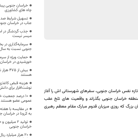
خراسان جنوبی پیش
چاه های کشاورزی
تسهیل شرایط صدور
عناب در خراسان جنوب
جذب گردشگر در اس
میسر نیست
سرمایه‌گذاری در 
جنوبی نسبت به سال قبل ۳۰ درصد رشد 
حمایت ویژه از سرما
خورشیدی در خراسان 
بیش از 5
هستند
هزینه قبض کاغذی 
نوشت‌افزار برای دانش
یان استاندار تازه نفس خراسان جنوبی، سفرهای شهرستانی اش را آغاز
۱۰ درصد جمعیت خر
نطقه خراسان جنوبی بگذراند و واقعیت های تلخ عقب
عمومی عضو هستند
اسان بزرگ که روزی میزبان قدوم مبارک مقام معظم رهبری
به کرونا در خراسان ج
خراسان جنوبی
۲۰ هزار میلیارد ری