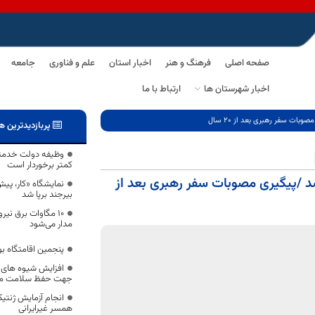
صفحه اصلی
فرهنگ و هنر
اخبار استان
علم و فناوری
جامعه
اخبار شهرستان ها
ارتباط با ما
بات سفر رهبری بعد از 20 سال
پربازدیدترین ه
وظیفه دولت خدمتگز
کمتر برخوردار است
شد /پیگیری مصوبات سفر رهبری بعد از
نمایشگاه «کار، پیش
بیرجند برپا شد
۱۰ مگاوات برق نیرو
مدار می‌شود
پنجمین اقامتگاه ب
افزایش شیوه های ن
جهت حفظ سلامت مر
انجام آزمایش ژنتیک 
همسر غیرایرانی