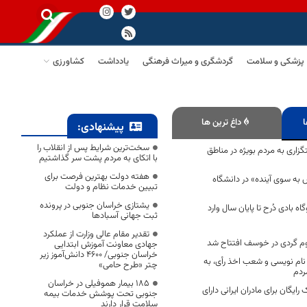
پزشکی و سلامت
گردشگری و میراث فرهنگی
یادداشت
کشاورزی
ا
داغ ترین ها
پیشنهادی:
سخت‌ترین شرایط پس از انقلاب را
اری به مردم بویژه در مناطق
با اتکای به مردم پشت سر گذاشتیم
هفته دولت بهترین فرصت برای
 به سوی آینده» در دانشگاه
تبیین خدمات نظام و دولت
یشتازی خراسان جنوبی در پرونده
گاه بادی دُرح تا پایان سال وارد
ثبت جهانی آسبادها
تقدیر مقام عالی وزارت از عملکرد
وم گردی در خوسف افتتاح شد
جهادی معاونت آموزش ابتدایی
خراسان جنوبی/ ۴۶۰۰ دانش‌آموز زیر
ام نویسی و شعب اخذ رأی، به
چتر «طرح حامی»
دم
۱۸۵ بیمار هموفیلی در خراسان
رایگان برای مادران ایرانی دارای
جنوبی تحت پوشش خدمات بیمه
سلامت قرار دارند