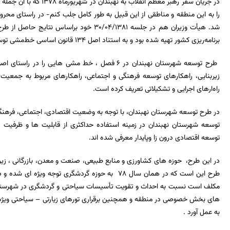
در جریان سفر رهبر معظم انقل
را به این منطقه و مناطقی از این قبیل به طور کامل جلب کنم- در راستای محر
شد. هیأت وزیران هم در جلسه 30/04/1381 خود ب
برنامه‌ریزی کشور تهیه شده بود و به استناد اصل 134 قانون اساسی خط‌مشی توسعه شهرستان نهبندان را پیوست کردند.
طرح توسعه شهرستان نهبندان در 6 فصل ، خط مشی های
زیربنایی، راهکارهای توسعه فرهنگی و اجتماعی، راهکارهای مربوط به جمعیت 
راه‌ارهای اجرایی و تشکیلاتی تعریف کرده است.
در طرح توسعه شهرستان نهبندان، با توجه به وضعیت اقتصادی، اجتماعی، فرهن
توسعه شهرستان نهبندان در زمینه استفاده حداکثری از قابلیت ها و ظرفیت
توسعه اقتصادی درون زا وپایدار معرفی شده اند.
در این طرح، حوزه های کشاورزی و منابع طبیعی، صنعت و معدن، بازرگانی ، زیر 
طرح این است که در همان سال 78 به حوزه گردشگری توجه 
مکلف است نسبت به احداث و تقویت تأسیسات سیاحتی و گردشگری در شهرستان
های بخش خصوصی در منطقه و همچنین برقراری تورهای زیارتی
–
سیاحتی ویژه 
به عمل آورد .