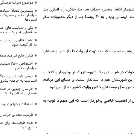
موضوع میراث فرهنگی،
لومتر ادامه مسیر، احداث سه بند خاکی، راه اندازی یک
بیشترین تعداد آسبادها
خراسان جنوبی ،ضرورت است
، آبرسانی پایدار به
۱۲
روستا و… از دیگر مصوبات سفر
آسبادها
یکی از سیاست‌های اصل
منطقه‌ای به ثروت و خد
علم و فناوری باید در م
به کار گرفته شود
سفر رهبر معظم انقلاب به نهبندان رفت تا باز هم از همتش
کنترل ملخ نیازمند همک
اختصاص 500
خراسان جنوبی
دولت در هر استان یک شهرستان‌ کمتر برخوردار را انتخاب
اربعین فرصتی برای با
ن شهرستان هم با استاندار است
.
بر مبنای این برنامه،
انسانیت به جامعه بشری
براساس مدل توسعه‌اي خاص وزارت كشور دنبال مي‌شود
.
خراسان جنوبی در خدمت‌
همدلی و اخلاص است
از اهميت خاصي برخوردار است که این مهم با توجه به
استفاده از ظرفیت پیمان
ظرفیت معدنی خراسان 
همه ظرفیت‌ها برای خدم
بسیج شود