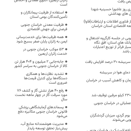
زائران اربعین، الگوی همدلی و اخلاص
یص یافت
است
ری روز عاشورا حسینیه شهدا
استفاده از ظرفیت پیمانکاران و
ل های بهداشتی
تأمین‌کنندگان بومی استان
 فناوری اطلاعات و ارتباطات(فاوا)
ظرفیت معدنی خراسان جنوبی
سعه اقتصادی استان خراسان
فرصتی برای جهش اقتصادی
همه ظرفیت‌ها برای خدمت‌رسانی
وبی در جلسه کارگروه اشتغال و
ایمن به زائران پایان صفر بسیج شود
نك هاي استان: افق نگاه
یار فراتر از توزیع اعتبارات
53 موکب خراسان جنوبی در
 باشد
خدمت زائران اربعین
جابه‌جایی 2 میلیون و 404 هزار تن
صد افزایش یافت
کالا از خراسان جنوبی به سراسر کشور
تشدید نظارت‌ها و همکاری
دستگاه‌ها برای کنترل قیمت‌ها
2 مرکز درمان و کاهش آسیب در خراسان
ضروری است
رفع 40 هزار نشتی گاز و کشف 76
مورد سرقت گاز در چهار ماهه نخست
سال
عملیاتی در خراسان جنوبی
پسماندهای آزمایشگاهی پزشکی
قانونی خراسان جنوبی مکانیزه دفع
امتگاه بوم گردی، میزبان گردشگران
می‌شود
وبی می‌شوند
مدیریت هوشمندانه منابع آب،
پیش‌نیاز تحقق توسعه پایدار