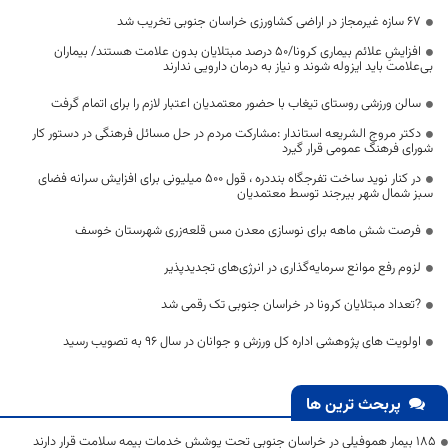
۶۷ سازه غیرمجاز در اراضی کشاورزی خراسان جنوبی تخریب شد
افزایشِ علائم بیماری کرونا/۵۰ درصد مبتلایان بدون علامت هستند/ بیماران
بی‌علامت باید ایزوله شوند و نیاز به درمان دارویی ندارند
سالن ورزشی روستای تیغاب با حضور معتمدیان اعتبار لازم را برای اتمام گرفت
دکتر مروج الشریعه استاندار :مشارکت مردم در حل مسائل فرهنگی در دستور کار
شورای فرهنگ عمومی قرار گیرد
در کنار نوید ساخت تفرجگاه بنددره ، قول 500 میلیونی برای افزایش سرانه فضای
سبز شمال شهر بیرجند توسط معتمدیان
فرصت شش ماهه برای نوسازی معدن مس قلعه‌زری شهرستان خوسف
لزوم رفع موانع سرمایه‌گذاری در انرژی‌های تجدیدپذیر
?تعداد مبتلایان کرونا در خراسان جنوبی تک رقمی شد
اولویت های پژوهشی اداره کل ورزش و جوانان در سال 96 به تصویب رسید
پربحث ترین ها
۱۸۵ بیمار هموفیلی در خراسان جنوبی تحت پوشش خدمات بیمه سلامت قرار دارند