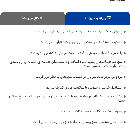
پربازدیدترین ها
داغ ترین ها
پذیرش مرکز سرپناه شبانه بیرجند در فصل سرد افزایش می‌یابد
۵۰ درصد سنگ شجر استحصالی در زیر کوه فرآوری می‌شود
با تدبیر، اقتصاد مقاومتی، اقتدار و عزت می تواند کشور را اداره کند
شهادت فرماندهان رشید سپاه اسلام و دانشمندان هسته‌ای، نشانه‌ای از پایبندی
ملت ایران مکتب عاشورا است
فردوس قرمز ماند،سرایان در لیست شهرهای پرخطر قرار گرفت
استاندار خراسان جنوبی: با سلامت مردم، تعارف نداریم
۹۰ درصد سوخت قاچاق و شوتی سوارها در خراسان جنوبی مربوط به خارج استان
است
وجود ۵۰۲ ایستگاه اتوبوس و تاکسی در بیرجند
در انسان شناسی، نماز پاسخ و برخاسته از نیاز روحی انسان است