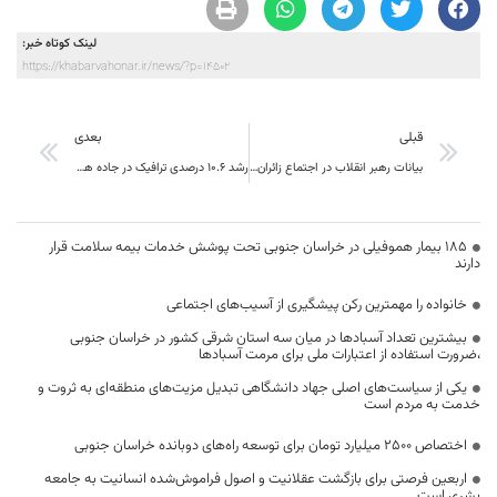
لینک کوتاه خبر:
https://khabarvahonar.ir/news/?p=14502
قبلی
بعدی
بیانات رهبر انقلاب در اجتماع زائران و مجاوران حرم مطهر رضوی
رشد 10.6 درصدی ترافیک در جاده های استان در هشتمین روز از طرح نوروزی 97
۱۸۵ بیمار هموفیلی در خراسان جنوبی تحت پوشش خدمات بیمه سلامت قرار
دارند
خانواده را مهمترین رکن پیشگیری از آسیب‌های اجتماعی
بیشترین تعداد آسبادها در میان سه استان شرقی کشور در خراسان جنوبی
،ضرورت استفاده از اعتبارات ملی برای مرمت آسبادها
یکی از سیاست‌های اصلی جهاد دانشگاهی تبدیل مزیت‌های منطقه‌ای به ثروت و
خدمت به مردم است
اختصاص 2500 میلیارد تومان برای توسعه راه‌های دوبانده خراسان جنوبی
اربعین فرصتی برای بازگشت عقلانیت و اصول فراموش‌شده انسانیت به جامعه
بشری است