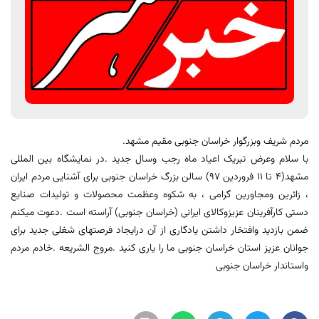
مردم شریف وبزرگوار خراسان جنوبی مقیم مشهد.
با سلام وعرض تبریک اعیاد ماه رجب وسال جدید .در نمایشگاه بین المللی
مشهد(۴ تا ۱۱ فروردین ۹۷) سالن بزرگ خراسان جنوبی برای آشنایی مردم ایران
، زائرین ومجاورین گرامی ، به شکوه وعظمت محصولات و تولیدات صنایع
دستی کارآفرینان عزیزوکالای ایرانی (خراسان جنوبی) آراسته است .دعوت میکنم
ضمن بازدید وافتخار داشتن یادگاری از آن درایجاد فرصتهای شغلی جدید برای
جوانان عزیز استان خراسان جنوبی ما را یاری کنید .مروج الشریعه .خادم مردم
واستاندار خراسان جنوبی