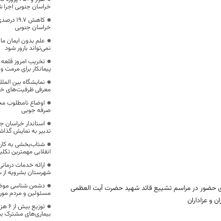
خراسان جنوبی اجرا 
کاهش ۹.۷
خراسان جنوبی
علم بدون ایمان ما
نمی‌تواند بارور شود
تخریب امروز قلعه 
پیمانکار برای مرمت و
نمایشگاه بین المل
معرفی ظرفیت‌های خر
اوضاع نامطلوب مخ
صرفه جویی
تدبیر به نمایش گذا
شتاب‌بخشی به کاره
انقلابی مهمترین تکل
شهرستان بشرویه از 
دشمن شناسی موضو
رای حضور در مراسم تشییع قائد شهید حضرت آیت العظمی
مسئولین و مردم مورد 
ان و عزاداران
توزیع 
بیماری‌های مشترک بی