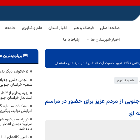
صفحه اصلی
فرهنگ و هنر
اخبار استان
علم و فناوری
جامعه
اخبار شهرستان ها
ارتباط با ما
پربازدیدترین ه
م تشییع قائد شهید حضرت آیت العظمی امام سید علی خامنه ای
5 خانواده دیگر داغدار کرونا
انجمن علمی جغرافیا
,
علم و فناوری
شعبه خراسان جنوبی، 
بهره 
استاندار خراسان جنو
وبی از مردم عزیز برای حضور در مراسم
مشکلات سرمایه گذا
افزایش تولید، پیگیری
ه ای
میلیارد تومان اعتبار
داده شد
تامین کالاهای اساس