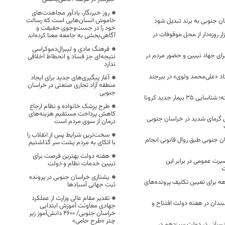
روز خبرنگار، یادآور مجاهدت‌های
خاموش انسان‌هایی است که رسالت
 جنوبی به برند تبدیل شود
خود را در جست‌وجوی حقیقت و
م بیش از 8 هزار روزه‌دار از محل موقوفات در
آگاهی‌بخشی به جامعه معنا کرده‌اند
فرهنگ مادی و لیبرال‌دموکراسی
ای جهاد تبیین و حضور مردم در
نتیجه‌ای جز فساد و انحطاط اخلاقی
ندارد
د «علی‌محمد ولوی» در بیرجند
آغاز پیگیری‌های جدید برای ایجاد
منطقه آزاد تجاری صنعتی در خراسان
جنوبی
در 24 ساعت گذشته؛ شناسایی 35 بیمار جدید کرونا
طرح پزشک خانواده و نظام ارجاع
کاهش پرداخت مستقیم هزینه‌های
 گرمای شدید در خراسان جنوبی
درمان از سوی مردم است
سخت‌ترین شرایط پس از انقلاب را
ن جنوبی طبق روال قانونی انجام
با اتکای به مردم پشت سر گذاشتیم
هفته دولت بهترین فرصت برای
یرت عمومی در برابر این
تبیین خدمات نظام و دولت
ت
یشتازی خراسان جنوبی در پرونده
 برای تعیین تکلیف پرونده‌های
ثبت جهانی آسبادها
تقدیر مقام عالی وزارت از عملکرد
پروژه نهبندان در هفته دولت افتتاح و
جهادی معاونت آموزش ابتدایی
خراسان جنوبی/ ۴۶۰۰ دانش‌آموز زیر
چتر «طرح حامی»
 پروژه گازرسانی در دولت سیزدهم در