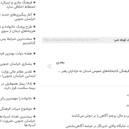
فرهنگ مادی و لیبرال‌د
انحطاط اخلاقی ندارد
آغاز پیگیری‌های جدید ب
خراسان جنوبی
طرح پزشک خانواده و 
هزینه‌های درمان از سوی
سخت‌ترین شرایط پس از 
 کوتاه خبر:
https://khabarvahonar.ir/news/?p=112933
گذاشتیم
هفته دولت بهترین فرص
بعدی
یشتازی خراسان جنوبی د
خدمت‌رسانی فرهنگی کتابخانه‌های عمومی استان به عزاداران رهبر شهید
تقدیر مقام عالی وزارت
ابتدایی خراسان جنوبی/ ۴۶۰۰ دانش‌آموز زیر چتر «طرح حامی»
۱۸۵ بیمار هموفیلی
بیمه سلامت قرار دارند
ت
خانواده را مهمترین رک
د
موضوع میراث فرهنگی،
ن و مال، پرچم آگاهی را بر دوش می‌کشند
بیشترین تعداد آسبادها
خراسان جنوبی ،ضرورت است
آسبادها
 جایگاه والای خبرنگار در عرصه آگاهی‌بخشی