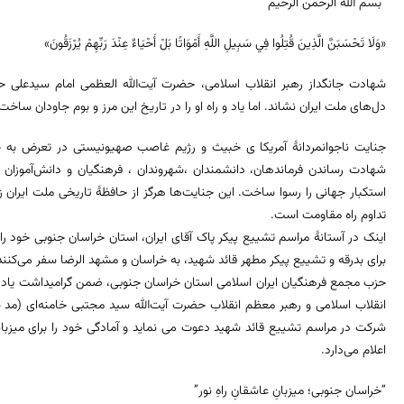
“بسم الله الرحمن الرحیم”
«وَلَا تَحْسَبَنَّ الَّذِينَ قُتِلُوا فِي سَبِيلِ اللَّهِ أَمْوَاتًا بَلْ أَحْيَاءٌ عِنْدَ رَبِّهِمْ يُرْزَقُونَ»
شهادت جانگداز رهبر انقلاب اسلامی، حضرت آیت‌الله العظمی امام سیدعلی حسی
دل‌های ملت ایران نشاند. اما یاد و راه او را در تاریخ این مرز و بوم جاودان ساخت
جنایت ناجوانمردانهٔ آمریکا ی خبیث و رژیم غاصب صهیونیستی در تعرض به خا
شهادت رساندن فرماندهان، دانشمندان ،شهروندان ، فرهنگیان و دانش‌آموزان 
استکبار جهانی را رسوا ساخت. این جنایت‌ها هرگز از حافظهٔ تاریخی ملت ایرا
تداوم راه مقاومت است.
اینک در آستانهٔ مراسم تشییع پیکر پاک آقای ایران، استان خراسان جنوبی خود را م
برای بدرقه و تشییع پیکر مطهر قائد شهید، به خراسان و مشهد الرضا سفر می‌کنند
حزب مجمع فرهنگیان ایران اسلامی استان خراسان جنوبی، ضمن گرامیداشت یاد قا
انقلاب اسلامی و رهبر معظم انقلاب حضرت آیت‌الله سید مجتبی خامنه‌ای (مد ظ
شرکت در مراسم تشییع قائد شهید دعوت‌ می نماید و آمادگی خود را برای میزبانی، ا
اعلام می‌دارد.
“خراسان جنوبی؛ میزبانِ عاشقانِ راهِ نور”