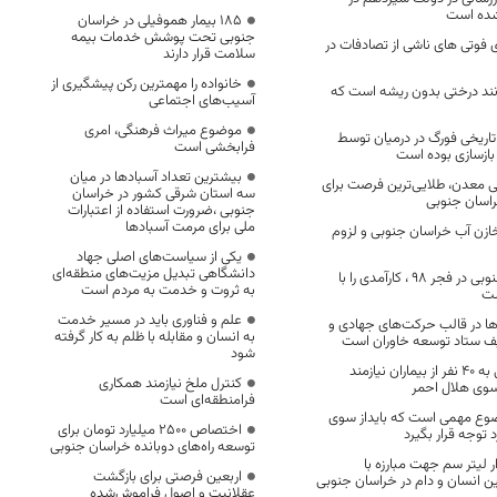
شده است
۱۸۵ بیمار هموفیلی در خراسان
جنوبی تحت پوشش خدمات بیمه
۱ درصدی فوتی های ناشی از تصادفات در
سلامت قرار دارند
خانواده را مهمترین رکن پیشگیری از
نند درختی بدون ریشه است که
آسیب‌های اجتماعی
موضوع میراث فرهنگی، امری
تاریخی فورگ در درمیان توسط
فرابخشی است
 بازسازی بوده است
بیشترین تعداد آسبادها در میان
لی معدن، طلایی‌ترین فرصت برای
سه استان شرقی کشور در خراسان
اسان جنوبی
جنوبی ،ضرورت استفاده از اعتبارات
ملی برای مرمت آسبادها
ازن آب خراسان جنوبی و لزوم
یکی از سیاست‌های اصلی جهاد
دانشگاهی تبدیل مزیت‌های منطقه‌ای
استاندار خراسان جنوبی در فجر ۹۸ ، کارآمدی را با
به ثروت و خدمت به مردم است
شت
علم و فناوری باید در مسیر خدمت
ا در قالب حرکت‌های جهادی و
به انسان و مقابله با ظلم به کار گرفته
یف ستاد توسعه خاوران است
شود
ارائه خدمات درمانی به ۴۰ نفر از بیماران نیازمند
کنترل ملخ نیازمند همکاری
سوی هلال احمر
فرامنطقه‌ای است
ع مهمی است که بایداز سوی
اختصاص 2500 میلیارد تومان برای
توجه قرار بگیرد
توسعه راه‌های دوبانده خراسان جنوبی
بیش از ۶ هزار لیتر سم جهت مبارزه با
اربعین فرصتی برای بازگشت
ن انسان و دام در خراسان جنوبی
عقلانیت و اصول فراموش‌شده