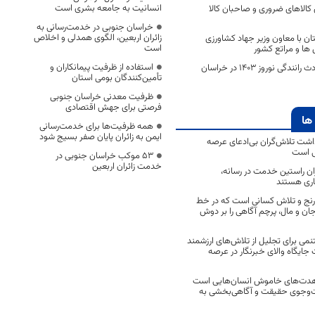
انسانیت به جامعه بشری است
ی کالاهای ضروری و صاحبان کالا
خراسان جنوبی در خدمت‌رسانی به
زائران اربعین، الگوی همدلی و اخلاص
تان با معاون وزیر جهاد کشاورزی
است
ها و مراتع کشور
استفاده از ظرفیت پیمانکاران و
۱۴ نفر فوتی در حوادث رانندگی نوروز ۱۴۰۳ در خراسان
تأمین‌کنندگان بومی استان
ظرفیت معدنی خراسان جنوبی
فرصتی برای جهش اقتصادی
ها
همه ظرفیت‌ها برای خدمت‌رسانی
ایمن به زائران پایان صفر بسیج شود
اشت تلاش‌گران بی‌ادعای عرصه
ی است
53 موکب خراسان جنوبی در
خدمت زائران اربعین
اران راستین خدمت در رسانه،
اری هستند
 رنج و تلاش کسانی است که در خط
 جان و مال، پرچم آگاهی را بر دوش
نمی برای تجلیل از تلاش‌های ارزشمند
ایگاه والای خبرنگار در عرصه
مجاهدت‌های خاموش انسان‌هایی است
ت‌وجوی حقیقت و آگاهی‌بخشی به