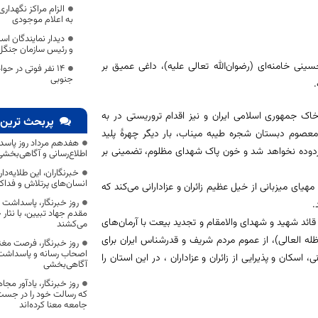
الزام مراکز نگهدار
به اعلام موجودی
دیدار نمایندگان اس
و رئیس سازمان جنگل 
نی خامنه‌ای (رضوان‌الله تعالی علیه)، داغی عمیق بر
جنوبی
.
ک جمهوری اسلامی ایران و نیز اقدام تروریستی در به
پربحث ترین 
معصوم دبستان شجره طیبه میناب، بار دیگر چهرهٔ پلید
هفدهم مرداد روز پاسد
ن زدوده نخواهد شد و خون پاک شهدای مظلوم، تضمینی بر
اطلاع‌رسانی و آگاهی‌بخش
خبرنگاران، این طلایه‌د
انسان‌های پرتلاش و فداک
هیای میزبانی از خیل عظیم زائران و عزادارانی می‌کند که
روز خبرنگار، پاسداشت
.
مقدم جهاد تبیین، با نثار
ئد شهید و شهدای والامقام و تجدید بیعت با آرمان‌های
می‌کشند
له العالی)، از عموم مردم شریف و قدرشناس ایران برای
روز خبرنگار، فرصت مغت
اصحاب رسانه و پاسداشت ج
سکان و پذیرایی از زائران و عزاداران ، در این استان را
آگاهی‌بخشی
روز خبرنگار، یادآور 
که رسالت خود را در جس
جامعه معنا کرده‌اند