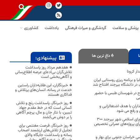
پزشکی و سلامت
گردشگری و میراث فرهنگی
یادداشت
کشاورزی
ا
داغ ترین ها
پیشنهادی:
هفدهم مرداد روز پاسداشت
تلاش‌گران بی‌ادعای عرصه اطلاع‌رسانی
و آگاهی‌بخشی است
 و برنامه ریزی روستایی ایران
در دانشگاه بیرجند افتتاح شد
خبرنگاران، این طلایه‌داران راستین
خدمت در رسانه، انسان‌های پرتلاش و
برداری از 3 طرح در شهرستان طبس با حضور
فداکاری هستند
بی
روز خبرنگار، پاسداشت رنج و تلاش
ران با هدف اشتغالزایی و
کسانی است که در خط مقدم جهاد
 و رفع می شود
تبیین، با نثار جان و مال، پرچم آگاهی
را بر دوش می‌کشند
در پنجمین دوره شورای اسلامی شهر بیرجند ۳۰۰
 برای پروژه‌های عمرانی تخصیص
روز خبرنگار، فرصت مغتنمی برای
تجلیل از تلاش‌های ارزشمند اصحاب
رسانه و پاسداشت جایگاه والای
ی خراسان جنوبی برای بهار و
خبرنگار در عرصه آگاهی‌بخشی