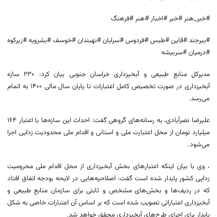
#خبر_هنر #خبر #اخبار #هنر #فرهنگ
#بیرجند #قاین #طبس #فردوس #سرایان #نهبندان #خوسف #بشرویه #زیرکوه
#درمیان #سربیشه
مدیرکل منابع طبیعی و آبخیزداری خراسان جنوبی بیان کرد: ۲۳۰ سازه‌
آبخیزداری در صورت تخصیص کامل اعتبارات تا پایان سال مالی ۱۴۰۰ به اتمام
می‌رسد.
علیرضا نصرآبادی، به رسانه‌های گروهی گفت: احداث این سازه‌ها با اعتبار ۱۶۴
میلیارد تومان از محل اعتبارت ملی و استانی و اقدام ملی محدودیت زدایی اجرا
می‌شود.
، وی با بیان اینکه اعتبارهای بخش آبخیزداری از محل اقدام ملی محرومیت
زدایی کشور پایدار شده است گفت: اصلاحیه‌هایی در لایحه بودجه اتفاق افتاد
که در ردیف‌ها و بخش‌های مشخص و ثابتی برای سازمان منابع طبیعی و
آبخیزداری اعتباراتی تصویب شده است که بر اساس آن اعتبارات خاصی به شکل
پایدار برای اجرای طرح‌های آبخیزداری محقق خواهد شد.