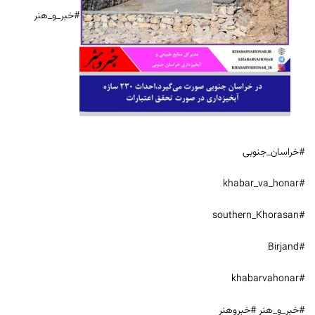
#خبر_و_هنر
#خراسان_جنوبی
#khabar_va_honar
#southern_Khorasan
#Birjand
#khabarvahonar
#خبر_و_هنر #خبروهنر