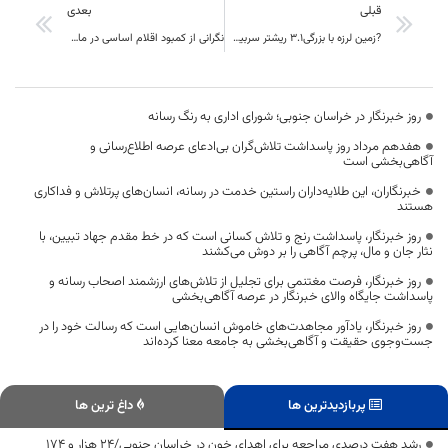
قبلی
بعدی
?زمین لرزه با بزرگی3.1 ریشتر سربيشه-خراسان جنوبي را لرزاند
نگرانی از کمبود اقلام اساسی در ماه رمضان وجود ندارد
روز خبرنگار در خراسان جنوبی؛ شورای اداری به رنگ رسانه
هفدهم مرداد روز پاسداشت تلاش‌گران بی‌ادعای عرصه اطلاع‌رسانی و
آگاهی‌بخشی است
خبرنگاران، این طلایه‌داران راستین خدمت در رسانه، انسان‌های پرتلاش و فداکاری
هستند
روز خبرنگار، پاسداشت رنج و تلاش کسانی است که در خط مقدم جهاد تبیین، با
نثار جان و مال، پرچم آگاهی را بر دوش می‌کشند
روز خبرنگار، فرصت مغتنمی برای تجلیل از تلاش‌های ارزشمند اصحاب رسانه و
پاسداشت جایگاه والای خبرنگار در عرصه آگاهی‌بخشی
روز خبرنگار، یادآور مجاهدت‌های خاموش انسان‌هایی است که رسالت خود را در
جست‌وجوی حقیقت و آگاهی‌بخشی به جامعه معنا کرده‌اند
پربازدیدترین ها
داغ ترین ها
رشد هفت درصدی مراجعه برای اهدای خون در خراسان جنوبی/۲۴ هزار و ۱۷۴