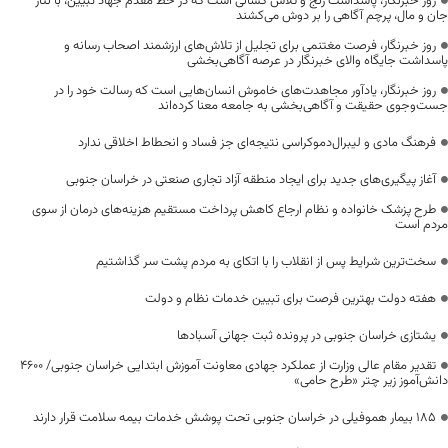
روز خبرنگار، پاسداشت رنج و تلاش کسانی است که در خط مقدم جهاد تبیین، با نثار
جان و مال، پرچم آگاهی را بر دوش می‌کشند
روز خبرنگار، فرصت مغتنمی برای تجلیل از تلاش‌های ارزشمند اصحاب رسانه و
پاسداشت جایگاه والای خبرنگار در عرصه آگاهی‌بخشی
روز خبرنگار، یادآور مجاهدت‌های خاموش انسان‌هایی است که رسالت خود را در
جست‌وجوی حقیقت و آگاهی‌بخشی به جامعه معنا کرده‌اند
فرهنگ مادی و لیبرال‌دموکراسی نتیجه‌ای جز فساد و انحطاط اخلاقی ندارد
آغاز پیگیری‌های جدید برای ایجاد منطقه آزاد تجاری صنعتی در خراسان جنوبی
طرح پزشک خانواده و نظام ارجاع کاهش پرداخت مستقیم هزینه‌های درمان از سوی
مردم است
سخت‌ترین شرایط پس از انقلاب را با اتکای به مردم پشت سر گذاشتیم
هفته دولت بهترین فرصت برای تبیین خدمات نظام و دولت
یشتازی خراسان جنوبی در پرونده ثبت جهانی آسبادها
تقدیر مقام عالی وزارت از عملکرد جهادی معاونت آموزش ابتدایی خراسان جنوبی/ ۴۶۰۰
دانش‌آموز زیر چتر «طرح حامی»
۱۸۵ بیمار هموفیلی در خراسان جنوبی تحت پوشش خدمات بیمه سلامت قرار دارند