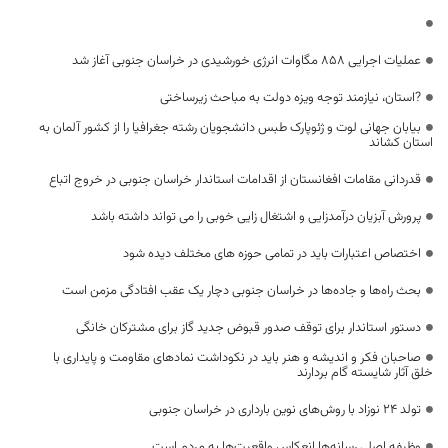
عملیات اجرایی ۸۵۸ مگاوات انرژی خورشیدی در خراسان جنوبی آغاز شد
?استان، نیازمند توجه ویزه دولت به مباحث زیرساختی
بیابان جهانی لوت و ژئوپارک طبس دانشجویان رشته جغرافیا را از کشور آلمان به
استان کشاند
قدردانی مقامات افغانستان از اقدامات استاندار خراسان جنوبی در خروج اتباع
پرورش آبزیان درآمدزایی و اشتغال زایی خوبی را می تواند داشته باشد
اختصاص اعتبارات باید در تمامی حوزه های مختلف دیده شود
بحث راه‌ها و جاده‌ها در خراسان جنوبی دچار یک عقب افتادگی مزمن است
دستور استاندار برای توقف صدور قبوض جدید گاز برای مشترکان خانگی
صاحبان فکر و اندیشه و هنر باید در نکوداشت نمادهای مقاومت و پایداری با
خلق آثار شایسته گام بردارند
تولد ۲۴ نوزاد با روش‌های نوین بارداری در خراسان جنوبی
وظیفه اصلی رسانه‌ها انعکاس واقعیت‌ها به مردم است