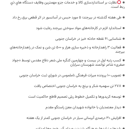
نظارت بر استانداردسازی کالا و خدمات جزو مهمترین وظایف دستگاه هاي ذي
ربط است.
طی هفته گذشته در بیرجند؛ 5 مورد حبس در آسانسور در اثر قطعی برق رخ داد
استاندارد لازم در کارخانه‌های مواد سوختی بیرجند رعایت شود
شناسایی ۶۱ نقطه حادثه خیز در خراسان جنوبی
فعالیت ۳ راهدارخانه و ذخیره سازی هزار و ۵۰۰ تن شن و نمک در راهدارخانه‌های
بیرجند
کسب رتبه اول در بیست و چهارمین کنگره ملی شعر دفاع مقدس توسط «جواد
صفری» شاعر توانمند شهرستان سرایان
تصویب ۱۰ پرونده میراث فرهنگی ناملموس در شورای ثبت خراسان جنوبی
۲۷۸ تن سهمیه شکر و برنج به خراسان جنوبی اختصاص یافت
توسعه کریدورها و تکمیل خطوط ریلی تصمیم قاطع حاکمیت است
دیدار معتمدیان با خانواده شهیدان معزز راستگو مقدم
افزایش ۳۰ درصدی آبرسانی سیار در خراسان جنوبی کمتر از یک هفته
بایدها و نبایدها به هنگام شنیدن صدای آژیر خودروها امدادی