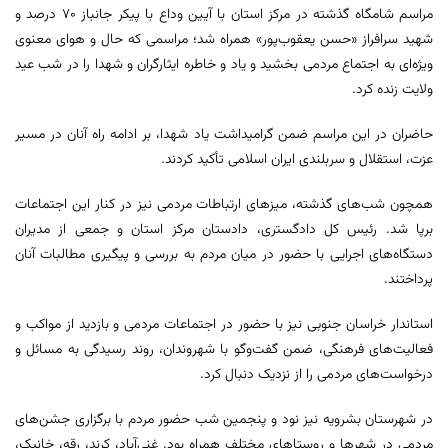
مراسم شامگاه گذشته در مرکز استان با آیین وداع با پیکر جانباز 70 درصد و
شهید سرافراز «حسن یعقوب‌پور» همراه شد؛ مراسمی که حال و هوای معنوی
ویژه‌ای به اجتماع مردمی بخشید و یاد و خاطره ایثارگران و شهدا را در شب عید
ولایت زنده کرد.
حاضران در این مراسم ضمن گرامیداشت یاد شهدا، بر ادامه راه آنان در مسیر
عزت، استقلال و سربلندی ایران اسلامی تأکید کردند.
همچون شب‌های گذشته، میزهای ارتباطات مردمی نیز در کنار این اجتماعات
برپا شد. رئیس کل دادگستری، دادستان مرکز استان و جمعی از مدیران
دستگاه‌های اجرایی با حضور در میان مردم به بررسی و پیگیری مطالبات آنان
پرداختند.
استاندار خراسان جنوبی نیز با حضور در اجتماعات مردمی و بازدید از مواکب و
فعالیت‌های فرهنگی، ضمن گفت‌وگو با شهروندان، روند رسیدگی به مسائل و
درخواست‌های مردمی را از نزدیک دنبال کرد.
در شهرستان بشرویه نیز نود و پنجمین شب حضور مردم با برگزاری جشن‌های
مردمی در شهرها و روستاهای مختلف همراه بود. غنی‌آباد، کرند، رقه، خانیک،