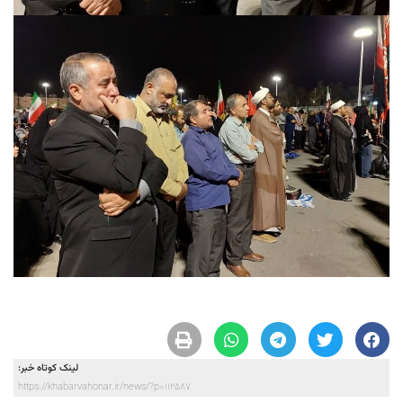
لینک کوتاه خبر:
https://khabarvahonar.ir/news/?p=112587