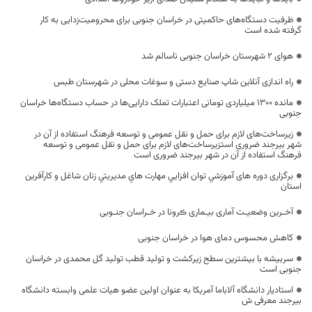
ظرفیت دستگاه‌های حاکمیتی در خراسان جنوبی برای محرومیت‌زدایی به کار
گرفته شده است
هوای ۲ شهرستان خراسان جنوبی ناسالم شد
راه اندازی آنلاین شاپ صنایع دستی و سوغات محلی در شهرستان طبس
مانده ۱۳۰۰ میلیاردی تومانی اعتبارات تملک دارایی‌ها در حساب دستگاه‌ها خراسان
جنوبی
زیرساخت‌های لازم برای حمل و نقل عمومی و توسعه فرهنگ استفاده از آن در
شهر بیرجند ضروری استزیرساخت‌های لازم برای حمل و نقل عمومی و توسعه
فرهنگ استفاده از آن در شهر بیرجند ضروری است
برگزاری دوره های آموزشي توان افزايي مهارت هاي مديريتي زنان شاغل و کارآفرین
استان
آخـرین وضعیـت آماری بیـماری ڪرونا در خـراسان جنـوبی
کاهش محسوس دمای هوا در خراسان جنوبی
سربیشه با بیشترین سطح زیرکشت و تولید قطب تولید گل محمدی در خراسان
جنوبی است
استادیار دانشگاه آلاباما آمریکا به عنوان اولین عضو هیات علمی وابسته دانشگاه
بیرجند معرفی ش