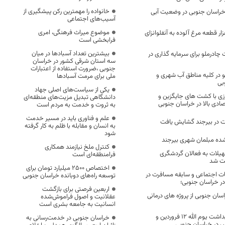
خانواده را مهمترین رکن پیشگیری از
خراسان جنوبی در وضعیت آبی
آسیب‌های اجتماعی
موضوع میراث فرهنگی، امری
وم سازی ۳۶ هزار قطعه مرغ آلوده به آنفلوانزای
فرابخشی است
بیشترین تعداد آسبادها در میان
چادرملو برای سرمایه گذاری در
سه استان شرقی کشور در خراسان
جنوبی ،ضرورت استفاده از اعتبارات
1 پاسخگو در کلیه مناطق آب شهری و
ملی برای مرمت آسبادها
بی
یکی از سیاست‌های اصلی جهاد
زی با کشت های جایگزین و
دانشگاهی تبدیل مزیت‌های منطقه‌ای
تصادی بالا در خراسان جنوبی
به ثروت و خدمت به مردم است
علم و فناوری باید در مسیر خدمت
ت در بیرجند گشایش یافت
به انسان و مقابله با ظلم به کار گرفته
شود
ه مبلمان شهری بیرجند
کنترل ملخ نیازمند همکاری
 تسهیلات به فعالان گردشگری
فرامنطقه‌ای است
خت شد
اختصاص 2500 میلیارد تومان برای
ات اجتماعی و سابقه مسافرت در
توسعه راه‌های دوبانده خراسان جنوبی
 در خراسان جنوبی؛
اربعین فرصتی برای بازگشت
اسان جنوبی از پروژه های درمانی
عقلانیت و اصول فراموش‌شده
انسانیت به جامعه بشری است
تشکیل ستاد گرامیداشت یوم الله 12 فروردین و
خراسان جنوبی در خدمت‌رسانی به
س در خراسان جنوبی