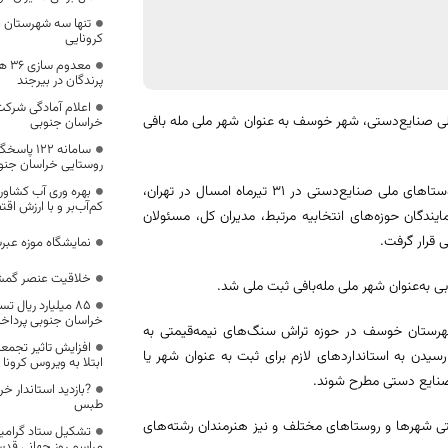
تنها سه شهرستان 
کرونایی
معد
پرندگان در بیرجند
اعلام آمادگی شرکت 
ی صنایع‌دستی، شهر خوسف به عنوان شهر ملی مله بافی
خراسان جنوبی
سامانه 22
روستایی خراسان جنو
محمد شفیعی با اشاره به برگزاری سومین شورای راهبردی انتخاب شهرها و روستاهای ملی صنایع‌دستی در 31 تیرماه امسال در تهران،
بهره وری آب کشاور
کم‌آب‌بر و با ارزش اق
تعدادی از نمایندگان حوزه‌های انتخابیه مرتبط، مدیران کل، مسئولان
 قرار گرفت.
نمایشگاه موزه عبر
خلاقیت عنصر گمشد
به‌عنوان شهر ملی مله‌بافی ثبت ملی شد.
۸۵ میلیارد ریال
خراسان جنوبی پردا
هرستان خوسف در حوزه تراش سنگ‌های نیمه‌قیمتی به
افزایش تاثیر تجمع
دن به استانداردهای لازم برای ثبت به عنوان شهر یا
ابتلا به ویروس کرونا
نایع دستی مطرح شوند.
?بازدید استاندار خر
طبس
ستی شهرها و روستاهای مختلف و نیز هنرمندان رشته‌های
مراسم روز جهانی قد