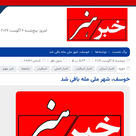
امروز: پنج‌شنبه 6 آگوست 2026
برگ نخست
نوشته‌ها
خوسف، شهر ملی مله بافی شد
دوشنبه 5 آگوست 2019
5:24 ب.ظ
بدون نظر
کدخبر:28721
حوزه:
اخبار استان
,
اخبار اسلایدر
,
اخبار اصلی
,
اسلایدر
,
جامعه
,
خبر مهم
خوسف، شهر ملی مله بافی شد