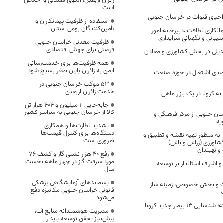
زائران اربعین، الگوی همدلی و اخلاص
است
احیای قنوات در خراسان جنوبی
استفاده از ظرفیت پیمانکاران و
تأمین‌کنندگان بومی استان
نکاری نظافت ،دبیرخانه،امور
یبانی و نگهبانی سرایداری
ظرفیت معدنی خراسان جنوبی
فرصتی برای جهش اقتصادی
تبدیلی در بخش کشاورزی و معادن
همه ظرفیت‌ها برای خدمت‌رسانی
ایمن به زائران پایان صفر بسیج شود
زار و ۱۳۵ درصدی اشتغال در حوزه صنعت
53 موکب خراسان جنوبی در
خدمت زائران اربعین
107 مبتلا به کرونا در یک بازار ماهی
جابه‌جایی 2 میلیون و 404 هزار تن
کالا از خراسان جنوبی به سراسر کشور
اسان جنوبی از مرکز فرهنگی و
یه
تشدید نظارت‌ها و همکاری
دستگاه‌ها برای کنترل قیمت‌ها
 به منظور تهیه نقشه و تطبیق و
ضروری است
اورزی (زراعی و باغی)
و نهبندان
رفع 40 هزار نشتی گاز و کشف 76
مورد سرقت گاز در چهار ماهه نخست
و اشراف استاندار بر توسعه
سال
پسماندهای آزمایشگاهی پزشکی
ت و بخش خصوصی، زمینه ساز
قانونی خراسان جنوبی مکانیزه دفع
می‌شود
در 24 ساعت گذشته؛ شناسایی 13 بیمار جدید کرونا
مدیریت هوشمندانه منابع آب،
پیش‌نیاز تحقق توسعه پایدار