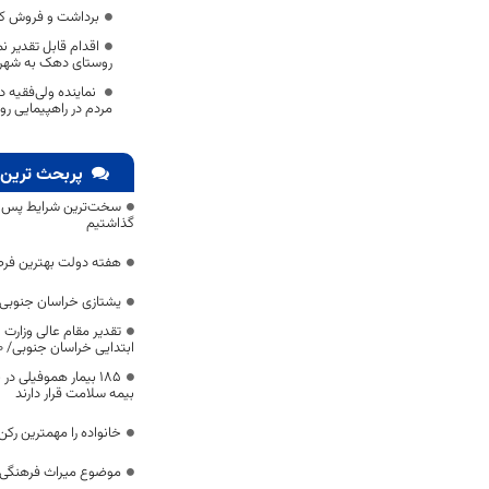
برداشت و فروش ک
اقدام قابل تقدیر ن
روستای دهک به شهر
️ نماینده ولی‌فقیه
مردم در راهپیمایی رو
پربحث ترین 
سخت‌ترین شرایط پس از 
گذاشتیم
هفته دولت بهترین فرص
یشتازی خراسان جنوبی د
تقدیر مقام عالی وزارت
ابتدایی خراسان جنوبی/ ۴۶۰۰ دانش‌آموز زیر چتر «طرح حامی»
۱۸۵ بیمار هموفیلی
بیمه سلامت قرار دارند
خانواده را مهمترین رک
موضوع میراث فرهنگی،