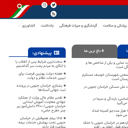
پزشکی و سلامت
گردشگری و میراث فرهنگی
یادداشت
کشاورزی
ا
داغ ترین ها
پیشنهادی:
سخت‌ترین شرایط پس از انقلاب را
ت نمایی و یکی از شاخص ها و
با اتکای به مردم پشت سر گذاشتیم
تگی است
هفته دولت بهترین فرصت برای
صنعتی شهرستان خوسف مستلزم
تبیین خدمات نظام و دولت
رستان است
یشتازی خراسان جنوبی در پرونده
ضت ملی مسکن خراسان جنوبی در
ثبت جهانی آسبادها
تقدیر مقام عالی وزارت از عملکرد
ناسی؛ بارندگی و سرما در
جهادی معاونت آموزش ابتدایی
ی‌گیرد
خراسان جنوبی/ ۴۶۰۰ دانش‌آموز زیر
چتر «طرح حامی»
افطاری گرم بین 140 هزار مددجو کمیته امداد
 می شود
۱۸۵ بیمار هموفیلی در خراسان
جنوبی تحت پوشش خدمات بیمه
دهم در خراسان جنوبی با حذف
سلامت قرار دارند
وله فعلی اتفاق می افتد