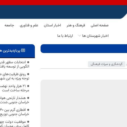
صفحه اصلی
فرهنگ و هنر
اخبار استان
علم و فناوری
جامعه
اخبار شهرستان ها
ارتباط با ما
پربازدیدترین ه
انتخابات مظهر قدر
,
گردشگری و میراث فرهنگی
الگویی از توسعه یاف
رونق ظرفیت‌های 
توجه ویژه به این شه
۲۱ هزار واحد نه
مرحله ساخت است
هشدار نارنجی هواش
خراسان جنوبی شدت م
خراسان جنوبی توزیع
موفقیت دولت چهار
کامل برخی مدیران کوت