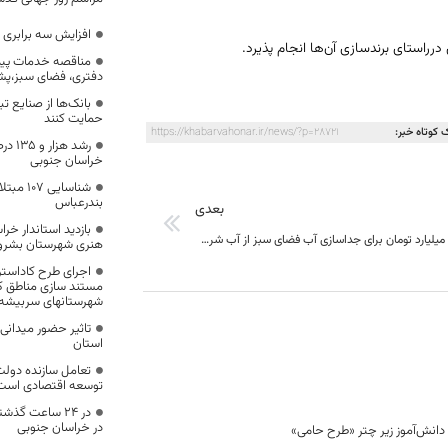
افزایش سه برابری 
رراستای برندسازی آن‌ها انجام پذیرد.
مناقصه خدمات پیما
دفتری، فضای سبز،پشت
بانک‌ها از صنایع 
حمایت کنند
 کوتاه خبر:
https://khabarvahonar.ir/news/?p=28721
رشد ه
خراسان جنوبی
شناسایی 
بندرعباس
بعدی
بازدید استاندار خر
اختصاص یک میلیارد تومان برای جداسازی آب فضای سبز از آب شرب بیرجند
هنری شهرستان بشرو
اجرای طرح کاداستر
مستند سازی مناطق کش
شهرستانهای سربیشه 
تاثیر حضور میدانی 
استان
تعامل سازنده دول
توسعه اقتصادی است
در خراسان جنوبی