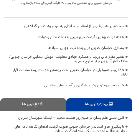
خراسان جنوبی برای هفتمین ماه پیاپی پایین‌ترین نرخ تورم کشور را کسب کرد
200 کارگاه فرش‌بافی ستاد بازسازی عتبات عالیات خراسان جنوبی در استان
سخت‌ترین شرایط پس از انقلاب را با اتکای به مردم پشت سر گذاشتیم
هفته دولت بهترین فرصت برای تبیین خدمات نظام و دولت
یشتازی خراسان جنوبی در پرونده ثبت جهانی آسبادها
تقدیر مقام عالی وزارت از عملکرد جهادی معاونت آموزش ابتدایی خراسان جنوبی/
۴۶۰۰ دانش‌آموز زیر چتر «طرح حامی»
۱۸۵ بیمار هموفیلی در خراسان جنوبی تحت پوشش خدمات بیمه سلامت قرار
دارند
خانواده را مهمترین رکن پیشگیری از آسیب‌های اجتماعی
پربازدیدترین ها
داغ ترین ها
آئین سنتی علم بندان در صبح روز هشتم محرم – آیسک شهرستان سرایان
با پیگیری های استاندار خراسان جنوبی صورت گرفت: امضای تفاهم نامه های
ایجاد اشتغال و احداث مسکن ویژه ایثارگران استان