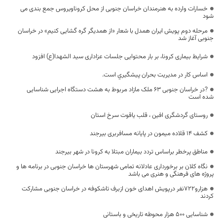
خسارات وارده به هنرمندان خراسان جنوبی از محل کروناویروس جمع بندی می
شود
مرحله دوم پویش ایران همدل با شعار «از همدیگر گره گشایی کنیم» در خراسان
جنوبی آغاز شد
شرایط بیماری کرونا، بر بار محتوایی جلسات عزاداری سید الشهدا(ع) افزود
اساس کار در مدیریت بحران پیشگيري است.
?در خراسان جنوبی ۶۳ ملک مازاد مربوط به هشت دستگاه اجرایی شناسایی
شده است
روستای گردشگری افین ، قلب یاقوت سرخ استان
کشف ۱۴ قلاده میمون در پایانه مسافربری بیرجند
مناطق پرخطر براساس تردد بیماران مبتلا به کرونا در شهر بیرجند
نگاه کلان بر برخورداری عادلانه تمامی شهرستان ها خراسان جنوبی در برنامه ها و
پروژه های فرهنگی و هنری می باشد
هزارو722نفر درپویش اهدای خون ازبرف تاشکوفه در خراسان جنوبی مشارکت
کردند
شناسایی 500 هزار محوطه تاریخی و باستانی