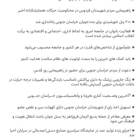
راهپیمایی مردم شهرستان فردوس در محکومیت حرکات هنجارشکنانه اخیر
۲۰۰ پنل خورشیدی برای مددجویان خراسان جنوبی راه‌اندازی شد
فعالیت بانوان در جامعه امروز به لحاظ اداری ، اجتماعی و اقتصادی به برکت
انقلاب اسلامی بیشتر شده است
علم‌آموزی از شاخص‌های قدرت در هر کشور و جامعه محسوب می‌شود
باید کمک های خیرین را به سمت اولویت های نظام سلامت هدایت کنیم
دعوت از مردم خراسان جنوبی برای حضور در راهپیمایی روز قدس
زنگ جارویی زرشک به دلیل پراکنش نامناسب بارندگی‌ها و تغییرات درجه حرارت در
باغات خراسان جنوبی گسترش یافته است
?آخـرین وضــعیت آماری ڪرونا و واڪسیناسـیون خــراسان جنــوبی
تسهیل اخذ رای از شهروندان خراسان جنوبی دارای کهولت سن و نقص عضو
معرفی مفاخر از جمله بدیع الزمان فروزانفر به نسل جوان باعث انتقال هویت و
فرهنگ می شود
اجرای زنده تولید نمد در نمایشگاه سراسری صنایع دستی/نمدمالی در سرایان احیا
شد