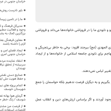
خراسان جنوبی در عر
باور نادرست روش‌ها
ما را در تامین زیر
مدیرکل فرهنگ و ار
وجود و فعالیت مطبو
نابودی ما را در فروپاشی خانواده‌ها می‌داند و فروپاشی
بزرگترین کمک به بش
معاون فرهنگی بعثه:
لازم را داشته باشند
لمهدی (عج) بیرجند افزود: برخی به خاطر بی‌تجربگی و
ایجاد فضای امن و ت
اجم برای نابودی جامعه اسلامی از خانواده‌ها و از ایجاد
خراسان جنوبی امری
انتقاد نماینده مرد
سربیشه از تحقق نیا
نهبندان
تغییر لباس نمی‌دهند.
صنایع دستی نقشی ب
و حفظ هویت ملی ایفا
بگیریم و به دیگران فرصت ندهیم بلکه حواسمان را جمع
اتمام پروژه های نی
شهرستان خوسف
گرمای هوا بهانه تع
ه ما فراز و نشیب به وجود آوردند و اگر براساس ارزش‌های دین و انقلاب عمل
شوسف / زنگ خطر حا
از فرصت مرز مشترک
اقتصادی استفاده کنی