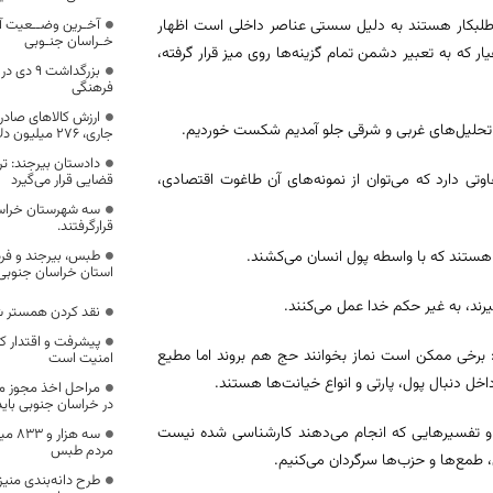
و طلبکار هستند به دلیل سستی عناصر داخلی است اظهار
آخـرین وضــعیت آ
خـراسان جنـوبی
که به تعبیر دشمن تمام گزینه‌ها روی میز قرار گرفته،
بزرگداشت 
فرهنگی
ارزش کالاهای صادرا
 یا تحلیل‌های غربی و شرقی جلو آمدیم شکست خوردیم.
جاری، 276 میلیون دلار بوده است
دادستان بیرجند: 
تی دارد که می‌توان از نمونه‌های آن طاغوت اقتصادی،
قضایی قرار می‌گیرد
سه شهرستان خراس
قرارگرفتند.
هستند که با واسطه پول انسان می‌کشند.
طبس، بیرجند و ف
استان خراسان جنوبی
ند، به غیر حکم خدا عمل می‌کنند.
نقد کردن همستر شگ
پیشرفت و اقتدار ک
: برخی ممکن است نماز بخوانند حج هم بروند اما مطیع
امنیت است
اخل دنبال پول، پارتی و انواع خیانت‌ها هستند.
در خراسان جنوبی بای
یل و تفسیرهایی که انجام می‌دهند کارشناسی شده نیست
سه هز
مردم طبس
 طمع‌ها و حزب‌ها سرگردان می‌کنیم.
طرح دانه‌بندی منیز