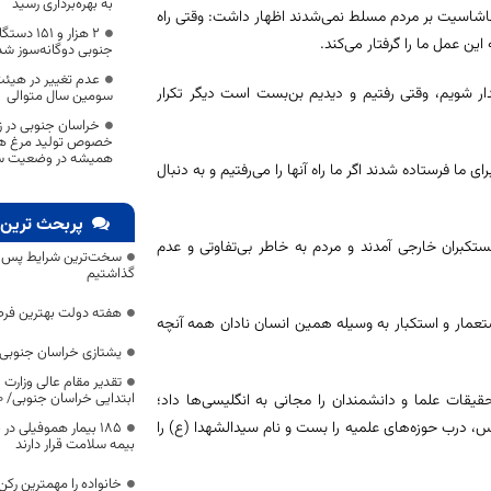
به بهره‌برداری رسید
د ناشاسیت بر مردم مسلط نمی‌شدند اظهار داشت: وقتی راه
۲ هزار و 
این عمل ما را گرفتار می‌کند.
جنوبی دوگانه‌سوز شد
عدم تغییر در هیئت
 شویم، وقتی رفتیم و دیدیم بن‌بست است دیگر تکرار
سومین سال متوالی
خراسان‌ جنوبی در ز
خصوص تولید مرغ هیچ
همیشه در وضعیت سب
هزار پیامبر و جانشینان پاک برای ما فرستاده شدند اگر ما راه آنها را می‌رفتیم و به دنبال
پربحث ترین 
 اضافه مستکبران خارجی آمدند و مردم به خاطر بی‌تفاوتی و عدم
سخت‌ترین شرایط پس از 
گذاشتیم
هفته دولت بهترین فرص
ستعمار و استکبار به وسیله همین انسان نادان همه آنچه
یشتازی خراسان جنوبی د
تقدیر مقام عالی وزارت
ابتدایی خراسان جنوبی/ ۴۶۰۰ دانش‌آموز زیر چتر «طرح حامی»
یقات علما و دانشمندان را مجانی به انگلیسی‌ها داد؛
یس، درب حوزه‌های علمیه را بست و نام سیدالشهدا (ع) را
۱۸۵ بیمار هموفیلی
بیمه سلامت قرار دارند
خانواده را مهمترین رک