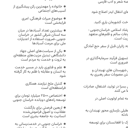
صه شعر و ادب فارسی
خانواده را مهمترین رکن پیشگیری از
آسیب‌های اجتماعی
ی انتقال ایدز اصلاح شود
موضوع میراث فرهنگی، امری
ساخت کشورمان یاري کنيد.
فرابخشی است
شاد اسلامی خراسان‌جنوبی :
بیشترین تعداد آسبادها در میان
عات سالم و قلم‌های متعهد
سه استان شرقی کشور در خراسان
ریت است.
جنوبی ،ضرورت استفاده از اعتبارات
ملی برای مرمت آسبادها
 زائران قبل از سفر حج آمادگی
یکی از سیاست‌های اصلی جهاد
دانشگاهی تبدیل مزیت‌های منطقه‌ای
سهیل فرآیند سرمایه‌گذاری در
به ثروت و خدمت به مردم است
 ضروری است
علم و فناوری باید در مسیر خدمت
م شهرستان های نهبندان و
به انسان و مقابله با ظلم به کار گرفته
فتن مصوبات سفر رهبری به
شود
کنترل ملخ نیازمند همکاری
سزا در تولید، اشتغال، صادرات
فرامنطقه‌ای است
 می کنند
اختصاص 2500 میلیارد تومان برای
مه تمام اولویت اصلی در
توسعه راه‌های دوبانده خراسان جنوبی
اربعین فرصتی برای بازگشت
طیلی بازسازی محور نهبندان به
عقلانیت و اصول فراموش‌شده
دثه
انسانیت به جامعه بشری است
 با افغانستان برای توسعه
خراسان جنوبی در خدمت‌رسانی به
م