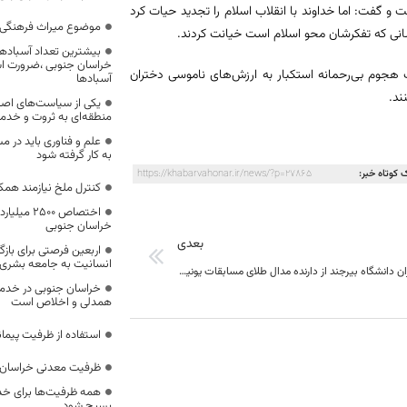
 و گفت: اما خداوند با انقلاب اسلام را تجدید حیات کرد
موضوع میراث فرهنگی،
بیشترین تعداد آسبادها
خراسان جنوبی ،ضرورت است
 هجوم بی‌رحمانه استکبار به ارزش‌های ناموسی دختران
آسبادها
ند.
یکی از سیاست‌های اصل
منطقه‌ای به ثروت و خد
علم و فناوری باید در م
به کار گرفته شود
 کوتاه خبر:
https://khabarvahonar.ir/news/?p=27865
کنترل ملخ نیازمند همک
اختصاص 500
خراسان جنوبی
بعدی
اربعین فرصتی برای با
انسانیت به جامعه بشری
استقبال مدیران دانشگاه بیرجند از دارنده مدال طلای مسابقات یونیورسیاد ۲۰۱۹ ایتالیا
خراسان جنوبی در خدمت‌
همدلی و اخلاص است
استفاده از ظرفیت پیمان
ظرفیت معدنی خراسان 
همه ظرفیت‌ها برای خدم
بسیج شود