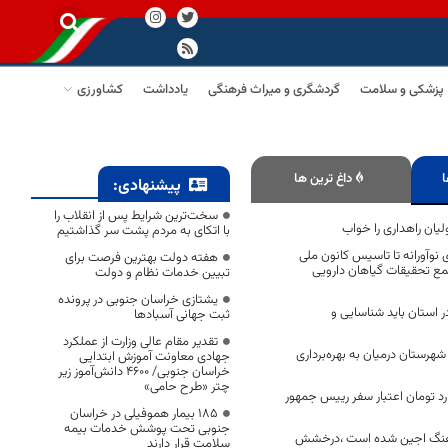
پزشکی و سلامت
گردشگری و میراث فرهنگی
یادداشت
کشاورزی
ا
داغ ترین ها
پیشنهادی:
سخت‌ترین شرایط پس از انقلاب را
ولیان راهداری را خواب
با اتکای به مردم پشت سر گذاشتیم
ی نوآورانه تا تاسیس کانون ملی
هفته دولت بهترین فرصت برای
ع تحقیقات گیاهان دارویی
تبیین خدمات نظام و دولت
یشتازی خراسان جنوبی در پرونده
 استان باید شناسایی و
ثبت جهانی آسبادها
تقدیر مقام عالی وزارت از عملکرد
ه در شهرستان درمیان به بهره‌برداری
جهادی معاونت آموزش ابتدایی
خراسان جنوبی/ ۴۶۰۰ دانش‌آموز زیر
چتر «طرح حامی»
۴۰ میلیارد تومان اعتبار سفر رییس جمهور
۱۸۵ بیمار هموفیلی در خراسان
جنوبی تحت پوشش خدمات بیمه
فرهنگ اجین شده است ،درخشش
سلامت قرار دارند