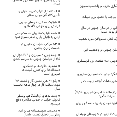
زائران اربعین، الگوی همدلی و اخلاص
است
ماری ڪرونا و واڪسیناسـیون
استفاده از ظرفیت پیمانکاران و
تأمین‌کنندگان بومی استان
۹ دی در بیرجند با حضور وزیر میراث
ظرفیت معدنی خراسان جنوبی
فرصتی برای جهش اقتصادی
تی از خراسان جنوبی در سال
همه ظرفیت‌ها برای خدمت‌رسانی
ایمن به زائران پایان صفر بسیج شود
ترک فعل مسوولان مورد تعقیب
53 موکب خراسان جنوبی در
خدمت زائران اربعین
ان جنوبی در وضعیت آبی
جابه‌جایی 2 میلیون و 404 هزار تن
کالا از خراسان جنوبی به سراسر کشور
ردوس، سه مقصد اول گردشگری
تشدید نظارت‌ها و همکاری
دستگاه‌ها برای کنترل قیمت‌ها
ضروری است
رد جدید کلاهبرداران سایبری
رفع 40 هزار نشتی گاز و کشف 76
شور نشأت گرفته از وحدت و
مورد سرقت گاز در چهار ماهه نخست
سال
مراحل اخذ مجوز مرکز ماده ۱۶ (درمان اجباری اعتیاد)
پسماندهای آزمایشگاهی پزشکی
د سرعت بگیرد
قانونی خراسان جنوبی مکانیزه دفع
ار و ۸۳۳ میلیارد تومان رهاورد دهه فجر برای
می‌شود
مدیریت هوشمندانه منابع آب،
یت لاخ زرد در شهرستان نهبندان
پیش‌نیاز تحقق توسعه پایدار