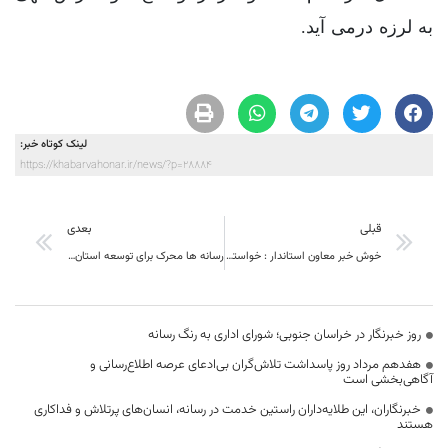
به لرزه درمی آید.
لینک کوتاه خبر:
https://khabarvahonar.ir/news/?p=28884
قبلی
بعدی
خوش خبر معاون استاندار : خواسته‌های خبرنگاران به حق است
رسانه ها محرک برای توسعه استان در سطح ملی هستند
روز خبرنگار در خراسان جنوبی؛ شورای اداری به رنگ رسانه
هفدهم مرداد روز پاسداشت تلاش‌گران بی‌ادعای عرصه اطلاع‌رسانی و
آگاهی‌بخشی است
خبرنگاران، این طلایه‌داران راستین خدمت در رسانه، انسان‌های پرتلاش و فداکاری
هستند