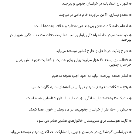
تنور داغ انتخابات در خراسان جنوبی و بیرجند
معدوم‌سازی ۱۲ تن فرآورده خام دامی در بیرجند
ادغام دانشگاه صنعتی بیرجند غیرمنتظره و خلاف وعده‌ها است؛
دو مصدوم در حادثه رانندگی بلوار پیامبر اعظم،تصادفات متعدد سنگین شهری در
بیرجند
طرح ولایت در داخل و خارج کشور توسعه می‌یابد
فعالسازی بسته ۲۰ هزار میلیارد ریالی برای حمایت از فعالیت‌های دانش بنیان
خراسان جنوبی
امام جمعه بیرجند: نباید به خود اجازه تفرقه بدهیم
رفع مشکلات معیشتی مردم در رأس برنامه‌های نمایندگان مجلس
نزدیک ۳۰ رشته شغلی خانگی مزیت دار در استان شناسایی شده است
بیش از ۱۵۰۰ نفر از خراسان جنوبی‌ها در ماه رمضان خون اهدا کردند
کارت هوشمند برای سرپرستان خانوارهای عشایر صادر می شود
دیپلماسی گردشگری در خراسان جنوبی با مشارکت حداکثری مردم توسعه می‌یابد