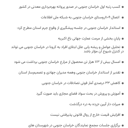
کسب رتبه اول خراسان جنوبی در صدور پروانه بهره‌برداری معدنی در کشور
اتصال 809روستای خراسان جنوبی به شبکه ملی اطلاعات
استاندار خراسان جنوبی در جلسه پیشگیری از وقوع جرم استان مطرح کرد:
پایانِ بخشی از مرمت عمارت جهانی باغ اکبریه
تحلیل عوامل و ریشه یابی علل ابتلای افراد به کرونا در خراسان جنوبی می تواند
در کنترل شیوع آن مؤثر باشد
امسال بیش از ۷۳ هزار تن محصول از مزارع خراسان جنوبی برداشت می شود
تقدیر از استاندار خراسان جنوبی وهمه مدیران جهادی و تصمیم‌ساز استان
کاهش ۳۳ درصدی آمار فوتی‌ تصادفات در خراسان جنوبی
آموزش و پرورش در بحث سواد فضای مجازی باید صورت گیرد
میراث دار آیین «زرده به در» درگذشت
افزایش قیمت خارج از روال قانونی پذیرفتنی نیست
برگزاری جلسات مجمع نمایندگان خراسان جنوبی در شهرستان های