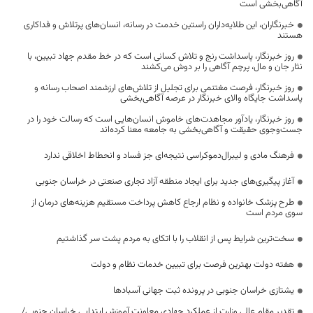
آگاهی‌بخشی است
خبرنگاران، این طلایه‌داران راستین خدمت در رسانه، انسان‌های پرتلاش و فداکاری
هستند
روز خبرنگار، پاسداشت رنج و تلاش کسانی است که در خط مقدم جهاد تبیین، با
نثار جان و مال، پرچم آگاهی را بر دوش می‌کشند
روز خبرنگار، فرصت مغتنمی برای تجلیل از تلاش‌های ارزشمند اصحاب رسانه و
پاسداشت جایگاه والای خبرنگار در عرصه آگاهی‌بخشی
روز خبرنگار، یادآور مجاهدت‌های خاموش انسان‌هایی است که رسالت خود را در
جست‌وجوی حقیقت و آگاهی‌بخشی به جامعه معنا کرده‌اند
فرهنگ مادی و لیبرال‌دموکراسی نتیجه‌ای جز فساد و انحطاط اخلاقی ندارد
آغاز پیگیری‌های جدید برای ایجاد منطقه آزاد تجاری صنعتی در خراسان جنوبی
طرح پزشک خانواده و نظام ارجاع کاهش پرداخت مستقیم هزینه‌های درمان از
سوی مردم است
سخت‌ترین شرایط پس از انقلاب را با اتکای به مردم پشت سر گذاشتیم
هفته دولت بهترین فرصت برای تبیین خدمات نظام و دولت
یشتازی خراسان جنوبی در پرونده ثبت جهانی آسبادها
تقدیر مقام عالی وزارت از عملکرد جهادی معاونت آموزش ابتدایی خراسان جنوبی/