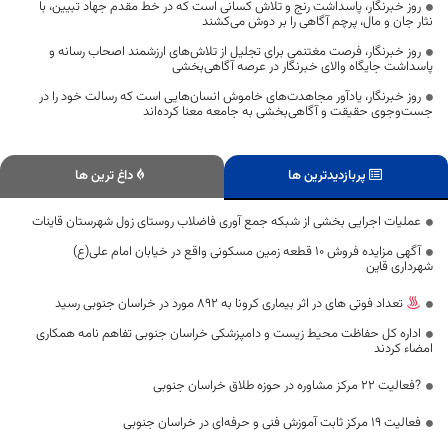
روز خبرنگار، پاسداشت رنج و تلاش کسانی است که در خط مقدم جهاد تبیین، با
نثار جان و مال، پرچم آگاهی را بر دوش می‌کشند
روز خبرنگار، فرصت مغتنمی برای تجلیل از تلاش‌های ارزشمند اصحاب رسانه و
پاسداشت جایگاه والای خبرنگار در عرصه آگاهی‌بخشی
روز خبرنگار، یادآور مجاهدت‌های خاموش انسان‌هایی است که رسالت خود را در
جست‌وجوی حقیقت و آگاهی‌بخشی به جامعه معنا کرده‌اند
پربازدیدترین ها
داغ ترین ها
عملیات اجرایی بخشی از شبکه جمع آوری فاضلاب روستای زول شهرستان قاینات
آگهی مزایده فروش 10 قطعه زمین مسکونی واقع در خیابان امام علی(ع)
شهرداری قاین
تعداد فوتی های در اثر بیماری کرونا به 892 مورد در خراسان جنوبی رسید
اداره کل حفاظت محیط زیست و دامپزشکی خراسان جنوبی تفاهم نامه همکاری
امضاء کردند
?فعالیت ۲۲ مرکز مشاوره در حوزه طلاق خراسان جنوبی
فعالیت ۱۹ مرکز ثابت آموزش فنی و حرفه‌ای در خراسان جنوبی