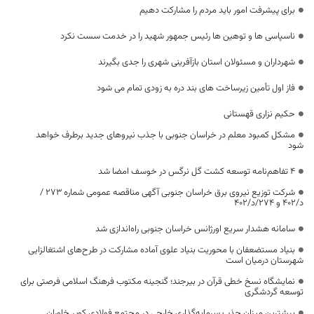
برای پیشرفت امور باید مردم را مشارکت دهیم
ناسپاسی ها و توهین ها رئیس جمهور شهید را در خدمت سست نکرد
شهرداران و مسئولان استان بازآفرینی شهری را جدی بگیرند
فاز اول تأمين زیرساخت های بند دره به زودی تمام می شود
حکیم نزاری قهستانی
مشکل کمبود معلم در خراسان جنوبی با جذب نیروهای جدید برطرف خواهد
شود
۴ تفاهم‌نامه توسعه کشت گل نرگس در خوسف امضا شد
شرکت توزیع نیروی برق خراسان جنوبی آگهی مناقصه عمومی شماره 273 /
د/402 و 274/د/402
سامانه هشدار سریع اورژانس خراسان جنوبی راه‌اندازی شد
بنیاد مستضعفان با محوریت بنیاد علوی آماده مشارکت در طرح‌های اشتغالزایی
شهرستان درمیان است
نمایشگاه نسخ خطی قرآن در بیرجند؛ گنجینه مکتوب فرهنگ اسلامی فرصتی برای
توسعه گردشگری
بیشترین میزان جذب سرمایه‌گذاری خارجی در مجتمع فولادی کویر خاوران