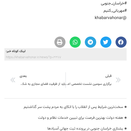
#خراسان_جنوبی
#مهربانی_کنیم
@khabarvahonar
لینک کوتاه خبر:
https://khabarvahonar.ir/news/?p=33117
قبلی
بعدی
برگزاری سومین نشست تخصصی اعضای شورای آموزش وپرورش شهرستان طبس
باید از ظرفیت فضای مجازی به شکل صحیح و مطلوب استفاده گردد
سخت‌ترین شرایط پس از انقلاب را با اتکای به مردم پشت سر گذاشتیم
هفته دولت بهترین فرصت برای تبیین خدمات نظام و دولت
یشتازی خراسان جنوبی در پرونده ثبت جهانی آسبادها