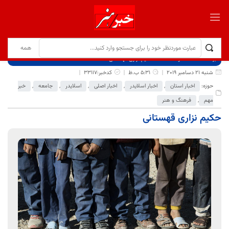
برگ نخست
نوشته‌ها
حکیم نزاری قهستانی
شنبه 21 دسامبر 2019
5:31 ب.ظ
کدخبر:33117
حوزه:
اخبار استان
,
اخبار اسلایدر
,
اخبار اصلی
,
اسلایدر
,
جامعه
,
خبر
مهم
,
فرهنگ و هنر
حکیم نزاری قهستانی