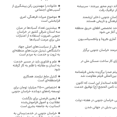
خانواده را مهمترین رکن پیشگیری از
باند دوم محور بیرجند- سربیشه
آسیب‌های اجتماعی
ر ترافیک رفت
موضوع میراث فرهنگی، امری
سان جنوبی ذخایر ارزشمند
فرابخشی است
فرهنگی و تاریخی هستند
بیشترین تعداد آسبادها در میان
احد تخصصی اطفای حریق منطقه
سه استان شرقی کشور در خراسان
 آغاز می شود
جنوبی ،ضرورت استفاده از اعتبارات
آماری ڪرونا و واڪسیناسـیون
ملی برای مرمت آسبادها
یکی از سیاست‌های اصلی جهاد
شهید هنرمند خراسان جنوبی برگزار
دانشگاهی تبدیل مزیت‌های منطقه‌ای
به ثروت و خدمت به مردم است
 پای کار ساخت مسکن ملی در
علم و فناوری باید در مسیر خدمت
به انسان و مقابله با ظلم به کار گرفته
شود
ثم صدرا برگزیده بخش فیلمنامه
ین‌المللی فیلم مقاومت شد
کنترل ملخ نیازمند همکاری
فرامنطقه‌ای است
ه استاندار این است که اکنون
ت ثامن الحجج (ع) توفیق خدمت
اختصاص 2500 میلیارد تومان برای
توسعه راه‌های دوبانده خراسان جنوبی
اربعین فرصتی برای بازگشت
عقلانیت و اصول فراموش‌شده
انسانیت به جامعه بشری است
ی بدیلی در جهانی شدن
خراسان جنوبی در خدمت‌رسانی به