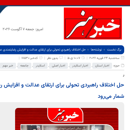
امروز: جمعه 7 آگوست 2026
برگ نخست
نوشته‌ها
حل اختلاف راهبردی تحولی برای ارتقای عدالت و افزایش رضایتمندی ع
سه‌شنبه 24 فوریه 2026
10:07 ق.ظ
بدون نظر
کدخبر:111530
حوزه:
اخبار استان
,
اخبار اسلایدر
,
اخبار اصلی
,
اسلایدر
,
جامعه
,
خبر مهم
ر
حل اختلاف راهبردی تحولی برای ارتقای عدالت و افزایش 
شمار می‌رود