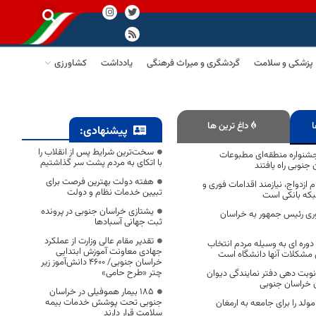
پزشکی و سلامت
گردشگری و میراث فرهنگی
یادداشت
کشاورزی
ا
داغ ترین ها
پیشنهادی:
سخت‌ترین شرایط پس از انقلاب را
ن جشنواره منطقه‌ای مطبوعات
با اتکای به مردم پشت سر گذاشتیم
جنوبی راه یافتند
هفته دولت بهترین فرصت برای
ازدواج، نیازمند اقدامات فوری و
تبیین خدمات نظام و دولت
بکه بانکی است
یشتازی خراسان جنوبی در پرونده
ری رئیس جمهور به خراسان
ثبت جهانی آسبادها
تقدیر مقام عالی وزارت از عملکرد
دوره ای به وسیله مردم انتخاب
جهادی معاونت آموزش ابتدایی
 مشکلات آنها دانشگاه است
خراسان جنوبی/ ۴۶۰۰ دانش‌آموز زیر
چتر «طرح حامی»
 نوبت دهی دفتر نمایندگی دیوان
ن خراسان جنوبی
۱۸۵ بیمار هموفیلی در خراسان
جنوبی تحت پوشش خدمات بیمه
ولد را برای جامعه به ارمغان
سلامت قرار دارند