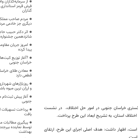
از سرمایه‌گذاران و
فرش قرمز استانداری 
گذاران
مردم صاحب مملکت
دیگری جز خادمی مردم
اثر دکتر حبیب حاج
شانزدهمین جشنواره ب
امروز جریان مقاوم
پیدا کرده
?آغاز توزیع کیت‌ه
خراسان جنوبی
قطعی دارد
روزبازارهای شهردار
و ارزان ترین میوه باش
آغاز پیش ثبت‌نام 
جنوبی
دگستری خراسان جنوبی در امور حل اختلاف، در نشست
پرداخت تسهیلات ا
یافت
ختلاف استان، به تشریح ابعاد این طرح پرداخت.
پیگیری مطالبات مر
توسط نماینده بیرجند 
ده است، اظهار داشت: هدف اصلی اجرای این طرح، ارتقای
بهداشت
 است.