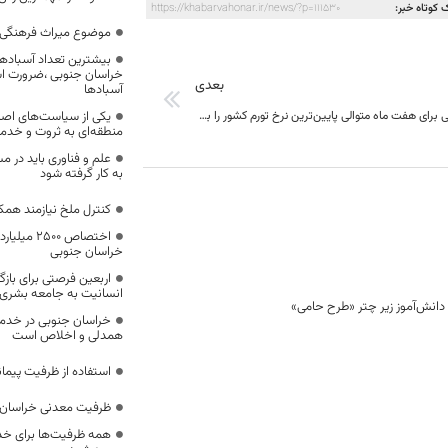
 کوتاه خبر:
https://khabarvahonar.ir/news/?p=111530
موضوع میراث فرهنگی،
بیشترین تعداد آسبادها
خراسان جنوبی ،ضرورت است
بعدی
آسبادها
خراسان جنوبی برای هفت ماه متوالی پایین‌ترین نرخ تورم کشور را به خود اختصاص داده است
یکی از سیاست‌های اصل
منطقه‌ای به ثروت و خد
علم و فناوری باید در م
به کار گرفته شود
کنترل ملخ نیازمند همک
اختصاص 500
خراسان جنوبی
اربعین فرصتی برای با
انسانیت به جامعه بشری
خراسان جنوبی در خدمت‌
همدلی و اخلاص است
استفاده از ظرفیت پیمان
ظرفیت معدنی خراسان 
همه ظرفیت‌ها برای خدم