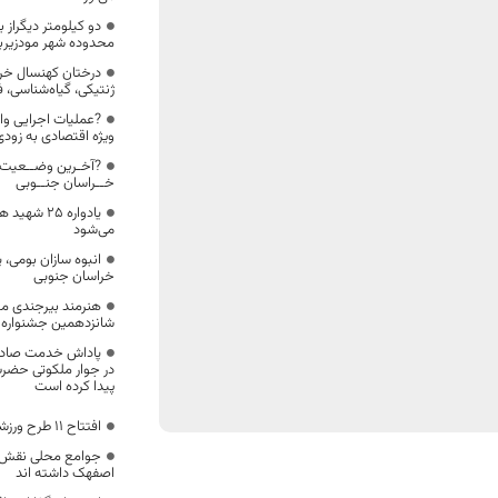
دو کیلومتر دیگراز 
محدوده شهر مودزیربا
درختان کهنسال خرا
ژنتیکی، گیاه‌شناسی، 
?عملیات اجرایی و
ویژه اقتصادی به زودی
?آخـرین وضــعیت 
خــراسان جنــوبی
یادواره ۲۵ 
می‌شود
انبوه سازان بومی،
خراسان جنوبی
هنرمند بیرجندی می
شانزدهمین جشنواره ب
پاداش خدمت صادقان
در جوار ملکوتی حضر
پیدا کرده است
افتتاح ۱۱ طرح ورزشی خراسان جنوبی در هفته دولت
جوامع محلی نقش ب
اصفهک داشته اند