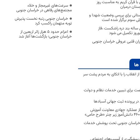
ا قرآن کریم به مناسبت روز
سرعت‌های غیرمجاز و خلاء
تان درمیان
مجتمع‌های رفاهی در خراسان جنوبی
جلسه استانی برای بررسی وضعیت شهدا و
خراسان جنوبی رتبه نخست پذیرش
ی سوم برگزار شده است
توبه متهمان راکسب کرد
اله بند دره راشکست ،فاز
اعزام حدود 5 هزار زائر اربعین از
وروز تکمیل می شود
خراسان جنوبی؛ بازگشت‌ها آغاز شد
اران قلبی عروقی خراسان جنوبی
ها
انقلاب را با اتکای به مردم پشت سر
ت برای تبیین خدمات نظام و دولت
ر پرونده ثبت جهانی آسبادها
 از عملکرد جهادی معاونت آموزش
 در خراسان جنوبی تحت پوشش خدمات
ن پیشگیری از آسیب‌های اجتماعی