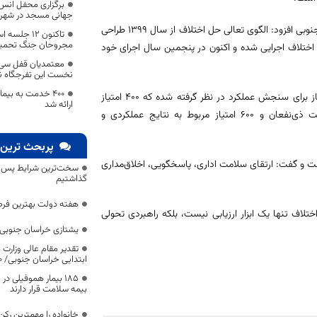
برگزاری محفل انس ب
جهانی مسجد در شهرس
به گزارش خبر و هنر خراسان جنوبی معاون قضایی رئیس‌کل دادگستری خراسان جنوبی افزود: الگوی تعالی حل اختلاف از سال 1399 طراحی
تاکنون ۱۲ 
مجروحان جنگ تحمیل
وزه حل اختلاف اجرایی شده و اکنون در پنجمین سال اجرای خود
معتمدیان قفل سی س
نخست این تفرجگاه ن
۴۰۰ خدمت به بیم
وحدانی‌نیا با اشاره به ساختار ارزیابی این الگو تصریح کرد: در مجموع هزار امتیاز برای سنجش عملکرد در نظر گرفته شده که 400 امتیاز
ارائه شد
مربوط به شاخص‌های توانمندساز از جمله رهبری، هدایت عملکرد و مشارکت ذی‌نفعان و 600 امتیاز مربوط به نتایج عملکردی و
پربحث ترین 
نست و گفت: ارتقای سلامت اداری، پاسخگویی، اخلاق‌مداری
سخت‌ترین شرایط پس از 
گذاشتیم
هفته دولت بهترین فرص
لاف تنها یک ابزار ارزیابی نیست، بلکه راهبردی تحولی
یشتازی خراسان جنوبی د
تقدیر مقام عالی وزارت
ابتدایی خراسان جنوبی/ ۴۶۰۰ دانش‌آموز زیر چتر «طرح حامی»
۱۸۵ بیمار هموفیلی
بیمه سلامت قرار دارند
خانواده را مهمترین رک