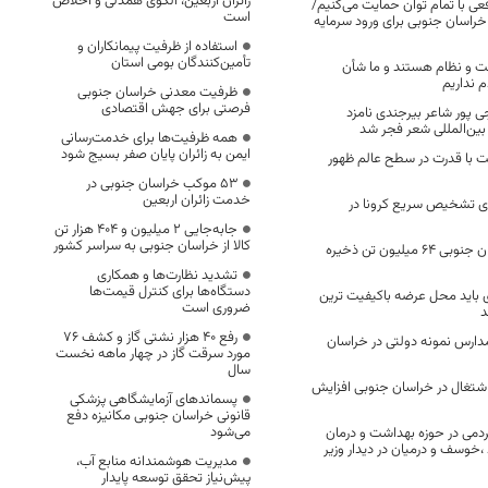
زائران اربعین، الگوی همدلی و اخلاص
اقعی با تمام توان حمایت می‌کنیم/
است
خراسان جنوبی برای ورود سرمایه
استفاده از ظرفیت پیمانکاران و
تأمین‌کنندگان بومی استان
 و نظام هستند و ما شأن
 نداریم
ظرفیت معدنی خراسان جنوبی
فرصتی برای جهش اقتصادی
ی پور شاعر بیرجندی نامزد
ین‌المللی شعر فجر شد
همه ظرفیت‌ها برای خدمت‌رسانی
ایمن به زائران پایان صفر بسیج شود
ت با قدرت در سطح عالم ظهور
53 موکب خراسان جنوبی در
خدمت زائران اربعین
ای تشخیص سریع کرونا در
جابه‌جایی 2 میلیون و 404 هزار تن
کالا از خراسان جنوبی به سراسر کشور
معادن طلای خراسان جنوبی ۶۴ میلیون تن ذخیره
تشدید نظارت‌ها و همکاری
دستگاه‌ها برای کنترل قیمت‌ها
ی باید محل عرضه باکیفیت ترین
ضروری است
د
رفع 40 هزار نشتی گاز و کشف 76
مدارس نمونه دولتی در خراسان
مورد سرقت گاز در چهار ماهه نخست
سال
شتغال در خراسان جنوبی افزایش
پسماندهای آزمایشگاهی پزشکی
قانونی خراسان جنوبی مکانیزه دفع
می‌شود
دمی در حوزه بهداشت و درمان
،خوسف و درمیان در دیدار وزیر
مدیریت هوشمندانه منابع آب،
پیش‌نیاز تحقق توسعه پایدار