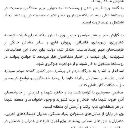
عمومی ماندگار بماند.
به گفته وی؛ فراهم شدن زیرساخت‌ها به تنهایی برای ماندگاری جمعیت در
روستاها کافی نیست، بلکه مهمترین عامل تثبیت جمعیت در روستاها ایجاد
اشتغال و تولید ثروت است.
به گزارش خبر و هنر خراسان جنوبی وی با بیان اینکه احیای قنوات، توسعه
کشاورزی، زنبورداری، قالیبافی، پرورش قارچ و سایر مشاغل خانگی از
ظرفیت‌های مهم روستاهاست، متذکر شد: دولت برای ایجاد این فعالیت‌ها،
تسهیلات ارزان‌ قیمت در اختیار متقاضیان قرار می‌دهد تا جوانان بتوانند در
روستاها مشغول به کار شوند و از مهاجرت جلوگیری شود.
استاندار با اشاره به جایگاه مردم در پیشبرد امور کشور گفت: مردم سرمایه
اصلی نظامند و مسئولان وظیفه دارند با روحیه خدمتگزاری و تواضع در مسیر
حل مشکلات آنان تلاش کنند.
هاشمی همچنین با گرامیداشت یاد و خاطره شهدا و قدردانی از خانواده‌های
آنان افزود: شهدا مایه افتخار و عزت کشورند و وجود خانواده‌های معظم شهدا
در هر منطقه‌ای، مایه برکت و آرامش آن منطقه است.
وی در پایان از تلاش‌های مسئولان بنیاد مسکن، مدیران دستگاه‌های اجرایی،
دهیاران و شوراهای اسلامی روستاها برای اجرای طرح‌های عمرانی و خدماتی در