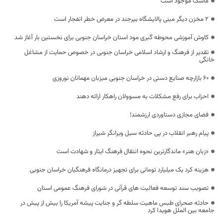
ماسک موجود است
۲ مخزن دیگر مینی پالایشگاه بیرجند در معرض خطر انفجار است
کاوش آموزشی محوطه گبری مود استان خراسان جنوبی برای نخستین بار آغاز شد
تقدیر از فرهنگ و ارشاد اسلامی خراسان جنوبی در خصوص حمایت از مشاغل
خانگی
۶۰ بازارچه صنایع دستی در خراسان جنوبی میزبان مهمانان نوروزی
احزاب برای رفع مشکلات به مسوولان راهکار ارائه دهند
فضای مجازی دستاوردی ارزشمند!
پیام رهبر انقلاب در پی حادثه سیل ویرانگر شیراز
«زبان هنر» ماندگارترین نحوه انتقال فرهنگ ایثار و شهادت است
هزینه کرد یک میلیارد تومانی برای تجهیز درمانگاه فرهنگیان خراسان جنوبی
تصویب سند توسعه فعالیت های قرآنی در شورای فرهنگ عمومی استان
حادثه صحرای طبس ماهیت سلطه گر و جنایت پیشه آمریكا را بیش از پیش در
جامعه بین الملل هویدا کرد