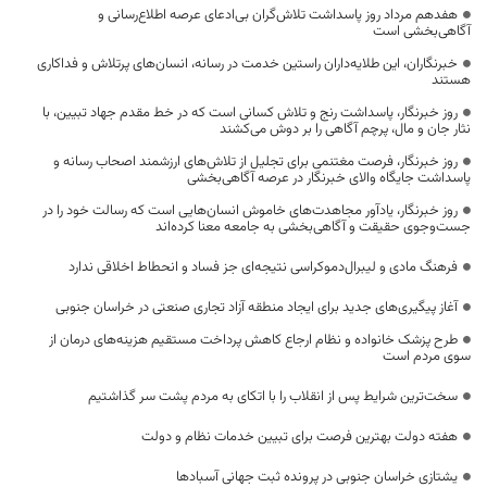
هفدهم مرداد روز پاسداشت تلاش‌گران بی‌ادعای عرصه اطلاع‌رسانی و
آگاهی‌بخشی است
خبرنگاران، این طلایه‌داران راستین خدمت در رسانه، انسان‌های پرتلاش و فداکاری
هستند
روز خبرنگار، پاسداشت رنج و تلاش کسانی است که در خط مقدم جهاد تبیین، با
نثار جان و مال، پرچم آگاهی را بر دوش می‌کشند
روز خبرنگار، فرصت مغتنمی برای تجلیل از تلاش‌های ارزشمند اصحاب رسانه و
پاسداشت جایگاه والای خبرنگار در عرصه آگاهی‌بخشی
روز خبرنگار، یادآور مجاهدت‌های خاموش انسان‌هایی است که رسالت خود را در
جست‌وجوی حقیقت و آگاهی‌بخشی به جامعه معنا کرده‌اند
فرهنگ مادی و لیبرال‌دموکراسی نتیجه‌ای جز فساد و انحطاط اخلاقی ندارد
آغاز پیگیری‌های جدید برای ایجاد منطقه آزاد تجاری صنعتی در خراسان جنوبی
طرح پزشک خانواده و نظام ارجاع کاهش پرداخت مستقیم هزینه‌های درمان از
سوی مردم است
سخت‌ترین شرایط پس از انقلاب را با اتکای به مردم پشت سر گذاشتیم
هفته دولت بهترین فرصت برای تبیین خدمات نظام و دولت
یشتازی خراسان جنوبی در پرونده ثبت جهانی آسبادها