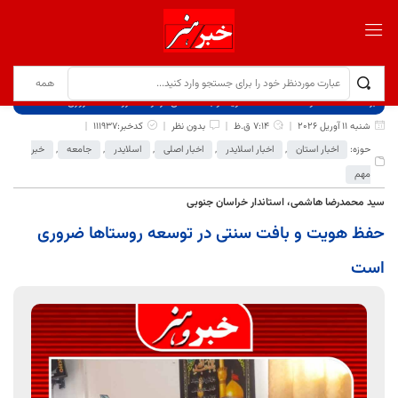
برگ نخست
نوشته‌ها
حفظ هویت و بافت سنتی در توسعه روستاها ضروری است
شنبه 11 آوریل 2026
7:14 ق.ظ
بدون نظر
کدخبر:111937
حوزه:
اخبار استان
,
اخبار اسلایدر
,
اخبار اصلی
,
اسلایدر
,
جامعه
,
خبر
مهم
سید محمدرضا هاشمی، استاندار خراسان جنوبی
حفظ هویت و بافت سنتی در توسعه روستاها ضروری
است