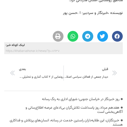
مناطق روستایی استان قدردانی کرد.
نویسنده ،خبرنگار و سردبیر: ا .حسن پور
لینک کوتاه خبر:
https://khabarvahonar.ir/news/?p=111937
قبلی
بعدی
دیدار جمعی از فعالان سیاسی اصلاح‌طلب و اصحاب رسانه‌ خراسان جنوبی با خانواده شهید رضا اورادی
رونمایی از 2 کتاب آماری و تحلیلی راهبردی برای توسعه خراسان جنوبی
روز خبرنگار در خراسان جنوبی؛ شورای اداری به رنگ رسانه
هفدهم مرداد روز پاسداشت تلاش‌گران بی‌ادعای عرصه اطلاع‌رسانی و
آگاهی‌بخشی است
خبرنگاران، این طلایه‌داران راستین خدمت در رسانه، انسان‌های پرتلاش و فداکاری
هستند