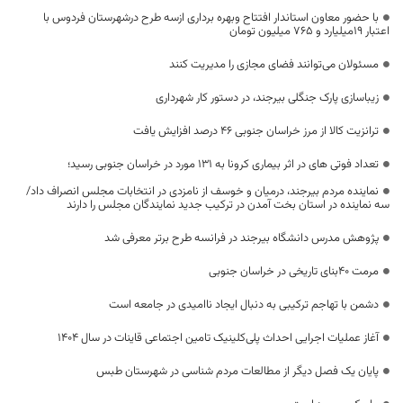
با حضور معاون استاندار افتتاح وبهره برداری ازسه طرح درشهرستان فردوس با
اعتبار ۱۹میلیارد و ۷۶۵ میلیون تومان
مسئولان می‌توانند فضای مجازی را مدیریت کنند
زیباسازی پارک جنگلی بیرجند، در دستور کار شهرداری
ترانزیت کالا از مرز خراسان جنوبی ۴۶ درصد افزایش یافت
تعداد فوتی های در اثر بیماری کرونا به ۱۳۱ مورد در خراسان جنوبی رسید؛
نماینده مردم بیرجند، درمیان و خوسف از نامزدی در انتخابات مجلس انصراف داد/
سه نماینده در استان بخت آمدن در ترکیب جدید نمایندگان مجلس را دارند
پژوهش مدرس دانشگاه بیرجند در فرانسه طرح برتر معرفی شد
مرمت ۴۰بنای تاریخی در خراسان جنوبی
دشمن با تهاجم ترکیبی به دنبال ایجاد ناامیدی در جامعه است
آغاز عملیات اجرایی احداث پلی‌کلینیک تامین اجتماعی قاینات در سال ۱۴۰۴
پایان یک فصل دیگر از مطالعات مردم شناسی در شهرستان طبس