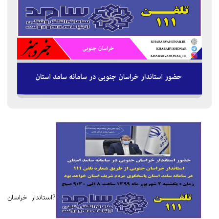
?استاندار خراسان