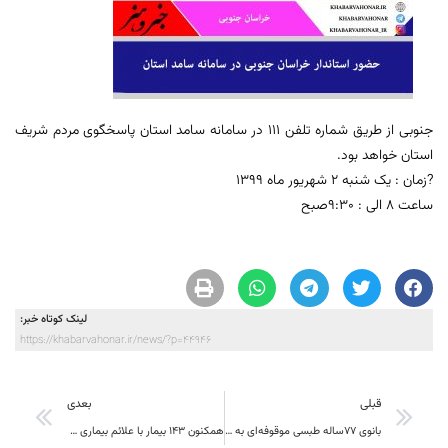
جنوبی از طریق شماره تلفن 111 در سامانه سامد استان پاسخگوی مردم شریف
استان خواهد بود.
?زمان : یک شنبه 2 شهریور ماه ۱۳۹۹
ساعت 8 الی : 9:30صبح
لینک کوتاه خبر:
https://khabarvahonar.ir/news/?p=44946
قبلی
بعدی
بانوی ۷۷ساله طبسی موقوفه‌ای به ارزش 8 میلیارد ریال وقف کرد.
همکنون 143 بیمار با علائم بیماری حاد تنفسی در بیمارستان های خراسان جنوبی بستری هستند