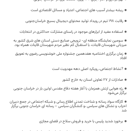
ریشه بیشتر آسیب های اجتماعی، اعتیاد و مسائل اقتصادی است
رقابت ۱۹۸ تیم در رویداد تولید محتوای دیجیتال بسیج خراسان‌جنوبی
استفاده مفید از ابزارهای موجود در راستای مشارکت حداکثری در انتخابات
سومین نمایشگاه منطقه ای- ترویجی صنایع دستی استان های شرق کشور به
میزبانی شهرستان قاینات، با استقبال کم نظیر مردم شهرستان قاینات همراه بود.
زمان برگزاری اختتامیه هفدهمین جشنواره ملی خوشنویسی رضوی به تعویق
افتاد
?نشاط اجتماعی، رویکرد اصلی دهه مهدویت است
صادارات از 27 تعاونی استان به خارج کشور
رژه هوایی ارتش همزمان با آغاز هفته دفاع مقدس اولین بار در خراسان جنوبی
برگزار می‌شود
کارگاه سواد رسانه و شناخت تمدنی اطلاع رسانی و شبکه اجتماعی در جمع دبیران
احزاب و تشکل های سیاسی ،و کنشگران سیاسی – رسانه ای خراسان جنوبی برگزار
شد
برخورد شدید پلیس با خرید و فروش سلاح در فضای مجازی