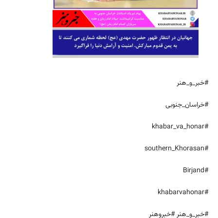
#خبر_و_هنر
#خراسان_جنوبی
#khabar_va_honar
#southern_Khorasan
#Birjand
#khabarvahonar
#خبر_و_هنر #خبروهنر