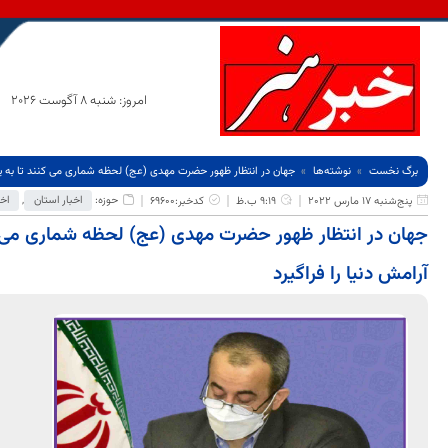
امروز: شنبه 8 آگوست 2026
برگ نخست
نوشته‌ها
جهان در انتظار ظهور حضرت مهدی (عج) لحظه شماری می کنند تا به یم
حوزه:
اخبار استان
,
اخب
پنج‌شنبه 17 مارس 2022
9:19 ب.ظ
کدخبر:69600
جهان در انتظار ظهور حضرت مهدی (عج) لحظه شماری می ک
آرامش دنیا را فراگیرد