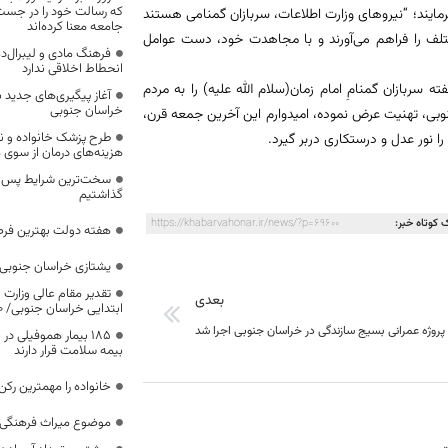
که رسالت خود را در جس
یند؛ “نیروهای وزارت اطلاعات، سربازان گمنامی هستند
جامعه معنا کرده‌اند
ختلف را فراهم می‌آورند و با مجاهدت خود، دست عوامل
فرهنگ مادی و لیبرال‌د
انحطاط اخلاقی ندارد
بازان گمنامِ امام زمان(سلام الله علیه) را به مردم
آغاز پیگیری‌های جدید ب
خراسان جنوبی
جنوبی، تهنیت عرض نموده، امیدوارم این آخرین جمعه قرن،
طرح پزشک خانواده و 
ا نور عدل و درستکاری دربر گیرد.
هزینه‌های درمان از سوی
سخت‌ترین شرایط پس از 
گذاشتیم
 کوتاه خبر:
https://khabarvahonar.ir/news/?p=69600
هفته دولت بهترین فرص
یشتازی خراسان جنوبی د
تقدیر مقام عالی وزارت
بعدی
ابتدایی خراسان جنوبی/ ۴۶۰۰ دانش‌آموز زیر چتر «طرح حامی»
۱۸۵ بیمار هموفیلی
بیمه سلامت قرار دارند
خانواده را مهمترین رک
موضوع میراث فرهنگی،