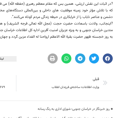
?در اثبات این نقش ارزشی، همین بس که مقام معظم رهبری (حفظه الله) می فرما
که با تلاش مؤثر خود زمینه موفقیت‌ های داخلی و بین‌المللی دستگاه‌های م
دشمن و عناصر ناباب را از خرابکاری در حیطه زندگی مردم کوتاه می‌کنند”.
?اینجانب، ولادت باسعادت حضرت حجت (عجل الله تعالی فرجه الشریف) و هفته سر
متدین خراسان جنوبی و به ویژه عزیزان امنیت آفرینِ اداره کل اطلاعات خراسان 
به روز خجسته‌ ظهور حضرت بقیة الله الاعظم ارواحنا له الفداء مزین گردد و جهان ر
لینک
قبلی
وزارت اطلاعات؛ ساخته‌ی فرزندان انقلاب
۶۷۹ پروژه عمرانی بسیج سازندگی در خراسان جنوبی اجرا شد
روز خبرنگار در خراسان جنوبی؛ شورای اداری به رنگ رسانه