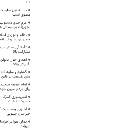
شد
برنامه «زیر سایه 
معنوی است
عزم جدی مسئولین ا
تجهیزات بیمارستان ه
نظام جمهوری اسلام
جمـهـوریـت و اسـلام
?آمادگی استان برای 
مشارکت بالا
افزایش یافت
گشایش نمایشگاه ن
های طبیعت در قاین
امام جمعه بیرجند
برای مردم تبیین شود
آتش‌سوزی گمرک ابو
خسارت نداشت
آخـرین وضــعیت آم
خـراسان جنـوبی
می‌یابد