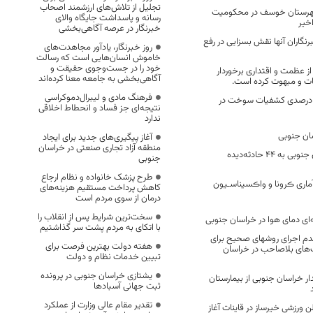
تجلیل از تلاش‌های ارزشمند اصحاب
شهرستان خوسف در محکومیت
رسانه و پاسداشت جایگاه والای
خیر
خبرنگار در عرصه آگاهی‌بخشی
نگاران آنها نقش بسزایی در رفع
روز خبرنگار، یادآور مجاهدت‌های
خاموش انسان‌هایی است که رسالت
خود را در جست‌وجوی حقیقت و
 از عظمت و اقتداری برخوردار
آگاهی‌بخشی به جامعه معنا کرده‌اند
ات و مبهوت کرده است.
فرهنگ مادی و لیبرال‌دموکراسی
فزایش هزار و ۷۰۰ درصدی کشفیات سوخت در
نتیجه‌ای جز فساد و انحطاط اخلاقی
ندارد
سان جنوبی
آغاز پیگیری‌های جدید برای ایجاد
منطقه آزاد تجاری صنعتی در خراسان
هلال احمر خراسان جنوبی به ۴۴ حادثه‌دیده
جنوبی
طرح پزشک خانواده و نظام ارجاع
ماری ڪرونا و واڪسیناسـیون
کاهش پرداخت مستقیم هزینه‌های
درمان از سوی مردم است
سخت‌ترین شرایط پس از انقلاب را
با اتکای به مردم پشت سر گذاشتیم
دم اجرای روشهای صحیح برای
هفته دولت بهترین فرصت برای
ای بلاصاحب در خراسان
تبیین خدمات نظام و دولت
یشتازی خراسان جنوبی در پرونده
دار خراسان جنوبی از بیمارستان
ثبت جهانی آسبادها
تقدیر مقام عالی وزارت از عملکرد
 ورزشی خیرساز در قاینات آغاز