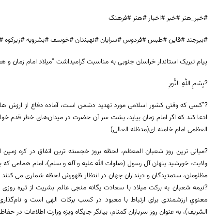
#خبر_هنر #خبر #اخبار #هنر #فرهنگ
#بیرجند #قاین #طبس #فردوس #سرایان #نهبندان #خوسف #بشرویه #زیرکوه #
پیام تبریک استاندار خراسان جنوبی به مناسبت گرامیداشت “میلاد امام زمان و هف
?بِسْمِ اللّٰهِ النُّورِ
?”کسی که وقتی کشور اسلامی مورد تهدید دشمن است، آماده‌ دفاع از ارزش ها و
ادعا کند که اگر امام زمان بیاید، پشت سر آن حضرت در میدان‌های خطر قدم خو
العظمی امام خامنه ای(مدظله العالی)
?میانی ترین روز شعبان المعظم، لحظه بروز خجسته ترین اتفاق در کره زمین
ولایت، خورشید پنهان آل رسول (صلوات الله علیه و آله و سلم)، امام همامی که ب
مظلومان، ستمدیدگان و دینداران جهان در انتظار ظهورش لحظه شماری می کنند تا 
?نیمه شعبان به برکت میلاد با سعادت یگانه منجی عالم بشریت از تیره روزی و
معنویِ ارزشمندی برای ارتباط با معبود در کسب برکات الهی است و نام‌گذار
الشریف)، به عنوان روز سربازان گمنام، بیانگر جایگاه ویژه وزارت اطلاعات در حف