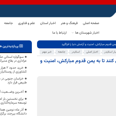
صفحه اصلی
فرهنگ و هنر
اخبار استان
علم و فناوری
جامعه
اخبار شهرستان ها
ارتباط با ما
ن قدوم مبارکش، امنیت و آرامش دنیا را فراگیرد
پربازدیدترین ه
ار اسلایدر
,
اخبار اصلی
,
اسلایدر
,
جامعه
,
خبر مهم
سوگواره استانی ع
نند تا به یمن قدوم مبارکش، امنیت و
عزاداری در بقاع متبر
خرید حد
کشاورزی از روستائیا
طبیعی قرار دارد
آخـرین وضــعیت آم
برای نخستین بار ام
توسعه سرمایه‌گذاری 
آذر ماه دومین هم
دانشگاه بیرجند برگزا