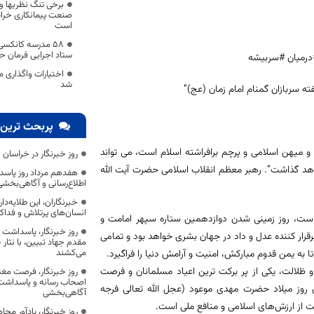
برخی تنگ نظریها و
صنعت پیمانکاری خراس
است
۵۸ مدرسه کانکس
ستاد اجرایی فرمان ح
درمیان #سربیشه
اختیارات واگذاری 
شد
ته سربازان گمنام امام زمان (عج)”
پربحث ترین 
 میهن اسلامی و پرچم برافراشته‌ اسلام است، می تواند
روز خبرنگار در خراسان 
اهد گذاشت”. رهبر معظم انقلاب اسلامی حضرت آیت الله
هفدهم مرداد روز پاسد
اطلاع‌رسانی و آگاهی‌بخش
خبرنگاران، این طلایه‌د
انسان‌های پرتلاش و فداک
 است، روز زمینی شدن دوازدهمین ستاره سپهر امامت و
روز خبرنگار، پاسداشت
رقرار کننده عدل و داد در جهان بشری خواهد بود و تمامی
مقدم جهاد تبیین، با نثار
می‌کشند
به یمن قدوم مبارکش، امنیت و آرامش دنیا را فراگیرد.
 ظلالت، یکی از پر برکت ترین اعیاد مسلمانان و فرصت
روز خبرنگار، فرصت مغت
اصحاب رسانه و پاسداشت ج
ی روز میلاد حضرت مهدی موعود (عجل الله تعالی فرجه
آگاهی‌بخشی
اظت از ارزش‌های اسلامی و منافع ملی است.
روز خبرنگار، یادآور 