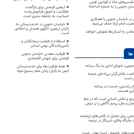
تفسیرهای شاذ از قوانین نفس
ان جنوبی را به شماره انداخته
اربعین فرصتی برای بازگشت
عقلانیت و اصول فراموش‌شده
انسانیت به جامعه بشری است
ی در خراسان جنوبی با همکاری
ضرت امام (ره) حذف می‌شود
خراسان جنوبی در خدمت‌رسانی به
زائران اربعین، الگوی همدلی و اخلاص
معادن به استان‌ها تفویض خواهد
است
استفاده از ظرفیت پیمانکاران و
تأمین‌کنندگان بومی استان
ها
ظرفیت معدنی خراسان جنوبی
فرصتی برای جهش اقتصادی
جنوبی؛ شورای اداری به رنگ رسانه
همه ظرفیت‌ها برای خدمت‌رسانی
ایمن به زائران پایان صفر بسیج شود
اشت تلاش‌گران بی‌ادعای عرصه
ی است
اران راستین خدمت در رسانه،
اری هستند
 رنج و تلاش کسانی است که در خط
 جان و مال، پرچم آگاهی را بر دوش
نمی برای تجلیل از تلاش‌های ارزشمند
ایگاه والای خبرنگار در عرصه
مجاهدت‌های خاموش انسان‌هایی است