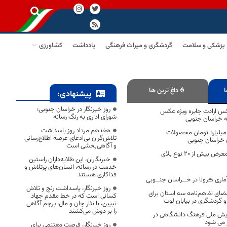
پزشکی و سلامت
گردشگری و میراث فرهنگی
یادداشت
کشاورزی
ا
داغ ترین ها
پیشنهادی:
روز خبرنگار در خراسان جنوبی؛
کس ارادت جایره ویژه عکس
شورای اداری به رنگ رسانه
که خراسان جنوبی
هفدهم مرداد روز پاسداشت
ود ۲ هزار میلیارد تومان محصولات
تلاش‌گران بی‌ادعای عرصه اطلاع‌رسانی
ن خراسان جنوبی
و آگاهی‌بخشی است
خراسان جنوبی در معرض بیش از ۲۰ نوع بلای
خبرنگاران، این طلایه‌داران راستین
خدمت در رسانه، انسان‌های پرتلاش و
فداکاری هستند
اری ڪرونا در خــراسان جنــوبی
روز خبرنگار، پاسداشت رنج و تلاش
ضای تفاهم‌نامه سه استان برای
کسانی است که در خط مقدم جهاد
و گردشگری در بیابان لوت
تبیین، با نثار جان و مال، پرچم آگاهی
را بر دوش می‌کشند
ایش ملی فرهنگ دانشگاهی در
ر می شود
روز خبرنگار، فرصت مغتنمی برای