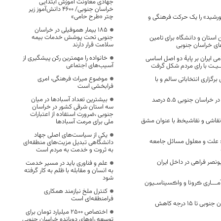
جهادی معاونت آموزش ابتدایی
خراسان جنوبی/ ۴۶۰۰ دانش‌آموز زیر
چتر «طرح حامی»
خورشید» را یک حرکت فرهنگی و
۱۸۵ بیمار هموفیلی در خراسان
جنوبی تحت پوشش خدمات بیمه
ستان و دانشگاه برای تامین
سلامت قرار دارند
ای خراسان جنوبی
خانواده را مهمترین رکن پیشگیری از
ی ایران بر پایۀ دو اصل اساسی
آسیب‌های اجتماعی
ـیـت با رای مردم شکل گرفت
موضوع میراث فرهنگی، امری
برگزاری انتخاباتی سالم و با
فرابخشی است
بیشترین تعداد آسبادها در میان
اهدای خون بانوان در خراسان جنوبی ۵.۵ درصد
سه استان شرقی کشور در خراسان
جنوبی ،ضرورت استفاده از اعتبارات
قاشی و نقاشیخط با عنوان مشق
ملی برای مرمت آسبادها
یکی از سیاست‌های اصلی جهاد
: علت و معلول مسائل جامعه
دانشگاهی تبدیل مزیت‌های منطقه‌ای
به ثروت و خدمت به مردم است
نصر فراهی در داخل ایران
علم و فناوری باید در مسیر خدمت
به انسان و مقابله با ظلم به کار گرفته
شود
ـــاری ڪرونا و واڪسیناسـیون
کنترل ملخ نیازمند همکاری
فرامنطقه‌ای است
دمای هوا در خراسان جنوبی تا ۱۵ درجه کاهش
اختصاص 2500 میلیارد تومان برای
توسعه راه‌های دوبانده خراسان جنوبی