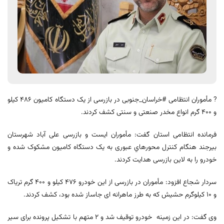
? مأموران انتظامی #خراسان_جنوبی در بازرسی از یک دستگاه کامیون 486 کیلو
و 400 گرم انواع مخدر صنعتی و سنتی کشف کردند.
فرمانده انتظامی استان گفت: مأموران ايست و بازرسی علی آباد شهرستان
بيرجند هنگام كنترل محورهاي عبوری به يک دستگاه كاميون مشكوک شده و
خودرو را به لاين بازرسی هدايت كردند.
سردار شجاع افزود: مأموران در بازرسی از اين خودرو 476 كيلو و 400 گرم ترياک
و 10 كيلوگرم حشيش كه به طرز ماهرانه ای جاساز شده بود، كشف كردند.
وی گفت: در اين زمینه خودرو توقيف شد و 2 متهم با تشكيل پرونده برای سير