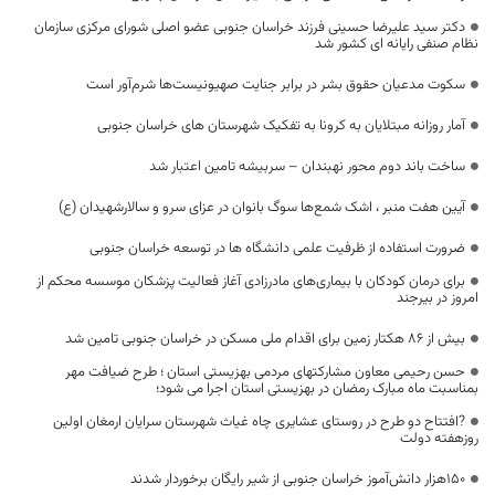
دکتر سید علیرضا حسینی فرزند خراسان جنوبی عضو اصلی شورای مرکزی سازمان
نظام صنفی رایانه ای کشور شد
سکوت مدعیان حقوق بشر در برابر جنایت صهیونیست‌ها شرم‌آور است
آمار روزانه مبتلایان به کرونا به تفکیک شهرستان های خراسان جنوبی
ساخت باند دوم محور نهبندان – سربیشه تامین اعتبار شد
آیین هفت منبر ، اشک شمع‌ها سوگ بانوان در عزای سرو و سالارشهیدان (ع)
ضرورت استفاده از ظرفیت علمی دانشگاه ها در توسعه خراسان جنوبی
برای درمان کودکان با بیماری‌های مادرزادی آغاز فعالیت پزشکان موسسه محکم از
امروز در بیرجند
بیش از ۸۶ هکتار زمین برای اقدام ملی مسکن در خراسان جنوبی تامین شد
حسن رحیمی معاون مشارکتهای مردمی بهزیستی استان ؛ طرح ضیافت مهر
بمناسبت ماه مبارک رمضان در بهزیستی استان اجرا می شود؛
?افتتاح دو طرح در روستای عشایری چاه غیاث شهرستان سرایان ارمغان اولین
روزهفته دولت
۱۵۰هزار دانش‌آموز خراسان جنوبی از شیر رایگان برخوردار شدند