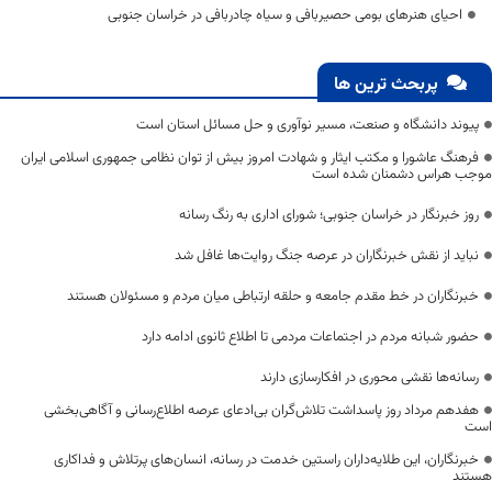
احیای هنرهای بومی حصیربافی و سیاه چادربافی در خراسان جنوبی
پربحث ترین ها
پیوند دانشگاه و صنعت، مسیر نوآوری و حل مسائل استان است
فرهنگ عاشورا و مکتب ایثار و شهادت امروز بیش از توان نظامی جمهوری اسلامی ایران
موجب هراس دشمنان شده است
روز خبرنگار در خراسان جنوبی؛ شورای اداری به رنگ رسانه
نباید از نقش خبرنگاران در عرصه جنگ روایت‌ها غافل شد
خبرنگاران در خط مقدم جامعه و حلقه ارتباطی میان مردم و مسئولان هستند
حضور شبانه مردم در اجتماعات مردمی تا اطلاع ثانوی ادامه دارد
رسانه‌ها نقشی محوری در افکارسازی دارند
هفدهم مرداد روز پاسداشت تلاش‌گران بی‌ادعای عرصه اطلاع‌رسانی و آگاهی‌بخشی
است
خبرنگاران، این طلایه‌داران راستین خدمت در رسانه، انسان‌های پرتلاش و فداکاری
هستند