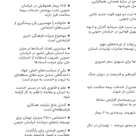
ز در سایه همدلی، هم‌افزایی،
۱۸۵ بیمار هموفیلی در خراسان
صل نمی‌شود
جنوبی تحت پوشش خدمات بیمه
ته ثبت دو مورد فوت جدید ناشی
سلامت قرار دارند
اسان جنوبی
خانواده را مهمترین رکن پیشگیری از
 سبب فرار سرمایه گذران و انبوه
آسیب‌های اجتماعی
یل قوانین در خراسان جنوبی و
موضوع میراث فرهنگی، امری
فرابخشی است
ی‌تواند از چرخه‌های مهم
بیشترین تعداد آسبادها در میان
ی توسعه صادرات تولیدات استان
سه استان شرقی کشور در خراسان
جنوبی ،ضرورت استفاده از اعتبارات
ها برای تسهیل سفر ضروری
ملی برای مرمت آسبادها
یکی از سیاست‌های اصلی جهاد
م‌نظیر و قدرتمند در دوران جنگ
دانشگاهی تبدیل مزیت‌های منطقه‌ای
به ثروت و خدمت به مردم است
 مندی از خدمات بیمه سلامت باید
علم و فناوری باید در مسیر خدمت
 نشان دار شوند
به انسان و مقابله با ظلم به کار گرفته
شود
تی،زمینه‌ساز افزایش نشاط
وم به نسلهاست
کنترل ملخ نیازمند همکاری
فرامنطقه‌ای است
اهدای اعضای بدن شهروند بیرجندی به ۷ بیمار
اختصاص 2500 میلیارد تومان برای
توسعه راه‌های دوبانده خراسان جنوبی
 دوم محور بیرجند – نهبندان در حال
اربعین فرصتی برای بازگشت
عقلانیت و اصول فراموش‌شده