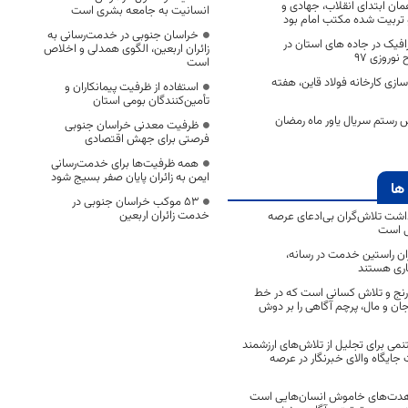
همان ابتدای انقلاب، جهادی و
انسانیت به جامعه بشری است
و تربیت شده مکتب امام بود
خراسان جنوبی در خدمت‌رسانی به
صدی ترافیک در جاده های استان در
زائران اربعین، الگوی همدلی و اخلاص
نوروزی 97
است
ازی کارخانه فولاد قاین، هفته
استفاده از ظرفیت پیمانکاران و
تأمین‌کنندگان بومی استان
رستم سریال یاور ماه رمضان
ظرفیت معدنی خراسان جنوبی
فرصتی برای جهش اقتصادی
همه ظرفیت‌ها برای خدمت‌رسانی
ایمن به زائران پایان صفر بسیج شود
ها
53 موکب خراسان جنوبی در
خدمت زائران اربعین
اشت تلاش‌گران بی‌ادعای عرصه
ی است
اران راستین خدمت در رسانه،
اری هستند
 رنج و تلاش کسانی است که در خط
 جان و مال، پرچم آگاهی را بر دوش
نمی برای تجلیل از تلاش‌های ارزشمند
ایگاه والای خبرنگار در عرصه
مجاهدت‌های خاموش انسان‌هایی است