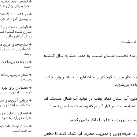
توسعه همه‌جانبه ج
اتحاد و یکپارچگی حا
در ۲۴ساعت گذش
از بیماری کرونا در خر
قوانین دست و پاگیر
سازان شده است/ تسه
رونق گردش مالی
آب شوند.
بازارچه‌های مرزی م
اقتصادی و عاملی برا
باشد
چهار ماه نخست امسال نسبت به مدت مشابه سال گذشته
توجه به زیرساخت 
است
شعر فارسی، رسانه ک
 داریم و با کوچکترین حادثه‌ای از جمله ریزش چاه و
رسانه‌ای
جه می‌شویم.
معلولان برای بهره
در سامانه این سازمان
ین آب استان تمام وقت در تولید آب فعال هستند اما
برپایی آئین‌های سن
اجتماعی و انتقال رس
 نقطه سر به سر قرار گیریم که وضعیت مناسبی نیست.
حیات دوباره بخشید
ب این روستاها را با تانکر تامین کنیم.
۱۰۰ کیلومتر باند
ساخت است
 با صرفه‌جویی و مدیریت مصرف آب کمک کنند تا قطعی