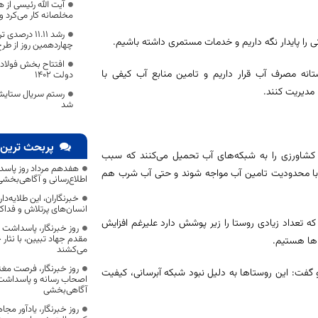
آیت الله رئیسی از 
مخلصانه کار می‌کرد 
رشد 11.11 در
ی را پایدار نگه داریم و خدمات مستمری داشته باشیم.
چهاردهمین روز از طرح 
افتتاح بخش فولادس
انه مصرف آب قرار داریم و تامین منابع آب کیفی با
دولت 1402
مدیریت کنند.
رستم سریال ستایش 
شد
پربحث ترین 
 کشاورزی را به شبکه‌های آب تحمیل می‌کنند که سبب
هفدهم مرداد روز پاسد
 با محدودیت تامین آب مواجه شوند و حتی آب شرب هم
اطلاع‌رسانی و آگاهی‌بخش
خبرنگاران، این طلایه‌د
انسان‌های پرتلاش و فداک
 تعداد زیادی روستا را زیر پوشش دارد علیرغم افزایش
روز خبرنگار، پاسداشت
مقدم جهاد تبیین، با نثار
اها هستیم.
می‌کشند
روز خبرنگار، فرصت مغت
تان خبر داد و گفت: این روستاها به دلیل نبود شبکه آبرسانی، کیفیت
اصحاب رسانه و پاسداشت ج
آگاهی‌بخشی
روز خبرنگار، یادآور 