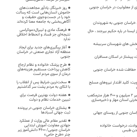
 از معلولیت در خراسان جنوبی
روز خبرنگار، یادآور مجاهدت‌های
خاموش انسان‌هایی است که رسالت
خود را در جست‌وجوی حقیقت و
آگاهی‌بخشی به جامعه معنا کرده‌اند
خراسان جنوبی به شهروندان
فرهنگ مادی و لیبرال‌دموکراسی
 ایسنا در باره حکیم بیرجند ، حال
نتیجه‌ای جز فساد و انحطاط اخلاقی
ندارد
بخش های شهرستان سربیشه
آغاز پیگیری‌های جدید برای ایجاد
منطقه آزاد تجاری صنعتی در خراسان
جنوبی
، پیشتاز در اسکان مسافران
طرح پزشک خانواده و نظام ارجاع
کاهش پرداخت مستقیم هزینه‌های
ق حفاظت شده خراسان جنوبی
درمان از سوی مردم است
سخت‌ترین شرایط پس از انقلاب را
ویت: کلید اقتدار نیروهای مسلح
با اتکای به مردم پشت سر گذاشتیم
هفته دولت بهترین فرصت برای
در پی بارش‌های اخیر ۲ میلیون و ۴۰۰ هزار مترمکعب
تبیین خدمات نظام و دولت
زنی استان مهار و ذخیره‌سازی
یشتازی خراسان جنوبی در پرونده
ثبت جهانی آسبادها
راسان جنوبی از روستای جهانی
تقدیر مقام عالی وزارت از عملکرد
جهادی معاونت آموزش ابتدایی
حوادث، درخواست خانواده
خراسان جنوبی/ ۴۶۰۰ دانش‌آموز زیر
معدن طبس
چتر «طرح حامی»