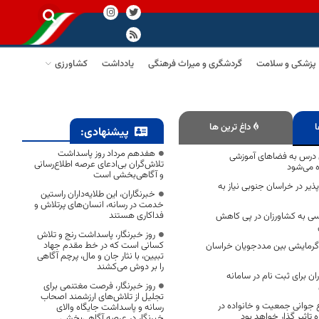
پزشکی و سلامت
گردشگری و میراث فرهنگی
یادداشت
کشاورزی
ا
داغ ترین ها
پیشنهادی:
هفدهم مرداد روز پاسداشت
۸۱ کلاس درس به فضاهای آموزشی
تلاش‌گران بی‌ادعای عرصه اطلاع‌رسانی
 می‌شود
و آگاهی‌بخشی است
پذیر در خراسان جنوبی نیاز به
خبرنگاران، این طلایه‌داران راستین
خدمت در رسانه، انسان‌های پرتلاش و
فداکاری هستند
سی به کشاورزان در پی کاهش
روز خبرنگار، پاسداشت رنج و تلاش
کسانی است که در خط مقدم جهاد
 دستگاه گرمایشی بین مددجویان خراسان
تبیین، با نثار جان و مال، پرچم آگاهی
را بر دوش می‌کشند
ران برای ثبت نام در سامانه
روز خبرنگار، فرصت مغتنمی برای
تجلیل از تلاش‌های ارزشمند اصحاب
ع جوانی جمعیت و خانواده در
رسانه و پاسداشت جایگاه والای
تاثیر گذار خواهد بود
خبرنگار در عرصه آگاهی‌بخشی