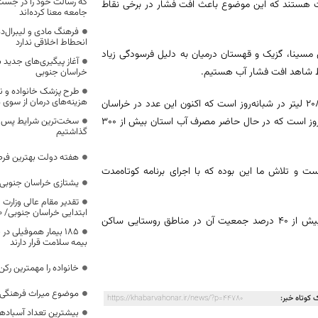
که رسالت خود را در جس
ت هستند که این موضوع باعث افت فشار در برخی نقاط
جامعه معنا کرده‌اند
فرهنگ مادی و لیبرال‌د
انحطاط اخلاقی ندارد
سینا، گزیک و قهستان درمیان به دلیل فرسودگی زیاد
آغاز پیگیری‌های جدید ب
اط شاهد افت فشار آب هستیم.
خراسان جنوبی
طرح پزشک خانواده و 
هزینه‌های درمان از سوی
وی بیان کرد: متوسط سرانه مصرف برای هر نفر در مناطق شهری کشور حدود ۲۰۸ لیتر در شبانه‌روز است که اکنون این عدد در خراسان
جنوبی به حدود ۳۰۰ لیتر رسیده و در مناطق روستایی حدود ۱۵۰ لیتر در شبانه روز است که در حال حاضر مصرف آب استان بیش از ۳۰۰
سخت‌ترین شرایط پس از 
گذاشتیم
هفته دولت بهترین فرص
 میانگین کشوری بالاتر است و تلاش ما این بوده که با اجرای برنامه کوتاه‌مدت
یشتازی خراسان جنوبی د
تقدیر مقام عالی وزارت
ابتدایی خراسان جنوبی/ ۴۶۰۰ دانش‌آموز زیر چتر «طرح حامی»
استان مرزی خراسان جنوبی به مرکزیت بیرجند ۱۱ شهرستان و ۳۱ شهر دارد و بیش از ۴۰ درصد جمعیت آن در مناطق روستایی ساکن
۱۸۵ بیمار هموفیلی
بیمه سلامت قرار دارند
خانواده را مهمترین رک
موضوع میراث فرهنگی،
 کوتاه خبر:
https://khabarvahonar.ir/news/?p=44780
بیشترین تعداد آسبادها