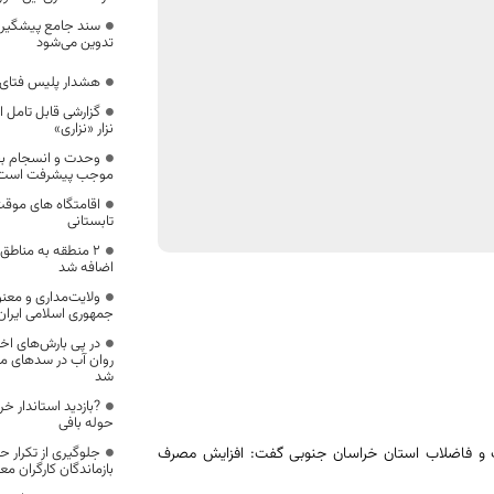
سند جامع پیشگیری
تدوین می‌شود
هشدار پلیس فتای 
گزارشی قابل تامل از
نزار «نزاری»
وحدت و انسجام 
موجب پیشرفت است
اقامتگاه های موقت
تابستانی
۲ منطقه به مناط
اضافه شد
ولایت‌مداری و معن
جمهوری اسلامی ایران
روان آب در سدهای مخ
شد
?بازدید استاندار خ
حوله بافی
 و فاضلاب استان خراسان جنوبی گفت: افزایش مصرف
جلوگیری از تکرار 
بازماندگان کارگران 