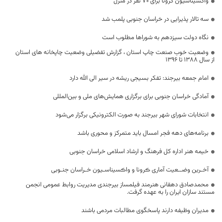
واکسیناسیون کرونا برای ۷۰ نفر در منزل
سه تالار پذیرایی در خراسان جنوبی پلمب شد
نگاه دولت سیزدهم به شوراها مطلوب است
وضعیت خوب صنعت چاپ استان ، گزارش تفضیلی وضعیت چاپخانه های استان
از سال 1388 تا 1396
امام جمعه بیرجند: تفکر بسیجی ریشه در سیر الی الله دارد
آمادگی خراسان جنوبی برای برگزاری همایش‌های ملی و بین‌المللی
انتخابات شورای شهر بیرجند به صورت الکترونیکی برگزار می‌شود
برنامه‌های دهه فجر امسال باید متمرکز و محوری باشد
خیمه هنر اداره کل فرهنگ و ارشاد اسلامی خراسان جنوبی
آخـرین وضــعیت آماری ڪرونا و واڪسیناسـیون خـراسان جنـوبی
محمدصادق دهقانی هنرمند فیلمساز بیرجندی مدیریت روابط عمومی انجمن
مستند سازان ایران را به عهده گرفت.
مدیران وظیفه دارند پاسخگوی مطالبات مردمی باشند