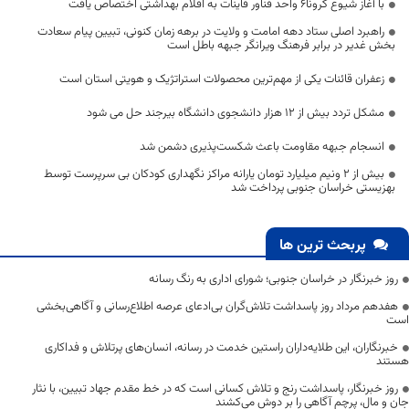
با آغاز شیوع کرونا۶ واحد فناور قاینات به اقلام بهداشتی اختصاص یافت
راهبرد اصلی ستاد دهه امامت و ولایت در برهه زمان کنونی، تبیین پیام سعادت
بخش غدیر در برابر فرهنگ ویرانگر جبهه باطل است
زعفران قائنات یکی از مهم‌ترین محصولات استراتژیک و هویتی استان است
مشکل تردد بیش از ۱۲ هزار دانشجوی دانشگاه بیرجند حل می شود
انسجام جبهه مقاومت باعث شکست‌پذیری دشمن شد
بیش از ۲ ونیم میلیارد تومان یارانه مراکز نگهداری کودکان بی سرپرست توسط
بهزیستی خراسان جنوبی پرداخت شد
پربحث ترین ها
روز خبرنگار در خراسان جنوبی؛ شورای اداری به رنگ رسانه
هفدهم مرداد روز پاسداشت تلاش‌گران بی‌ادعای عرصه اطلاع‌رسانی و آگاهی‌بخشی
است
خبرنگاران، این طلایه‌داران راستین خدمت در رسانه، انسان‌های پرتلاش و فداکاری
هستند
روز خبرنگار، پاسداشت رنج و تلاش کسانی است که در خط مقدم جهاد تبیین، با نثار
جان و مال، پرچم آگاهی را بر دوش می‌کشند