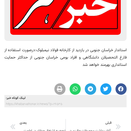
استاندار خراسان جنوبی در بازدید از کارخانه فولاد نیمبلوک:درصورت استفاده از
فارغ التحصیلان دانشگاهی و افراد بومی خراسان جنوبی از حداکثر حمایت
استانداری بهرمند خواهد شد
لینک کوتاه خبر:
https://khabarvahonar.ir/news/?p=26535
قبلی
بعدی
‍ آغاز برداشت محصولات جالیزی در طبس
توجه به اشتغال جوانان در اولویت قرار دارد