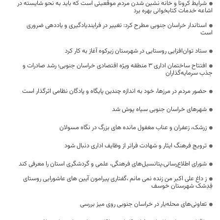
شرایط کرونا و خانه نشین شدن مردم موقعیتی است که باید به نحو شایسته در
اشاعه خدمات کتابخوانی بهره برد
استاندار خراسان جنوبی مطرح کرد: تغییر در فرایندیادگیری و یاددهی ضروری
است
ستاد توان‌افزایی روستایی در شهرستان زیرکوه آغاز به کار کرد
افتتاح ساختمان اداری 3 منطقه ویژه اقتصادی خراسان جنوبی؛ رشد صادرات و
جذب سرمایه‌گذاران
حضور مردم در مرزها، خود به اندازه چندین پایگاه و پادگان نظامی اثرگذار است
شهرهای خراسان جنوبی سیاه پوش شد
زرشک، زعفران و عناب مغفول مانده های بزرگ در نگاه مسولان
ترویج فرهنگ ایثار و شهادت فراتر از وظایف اداری دنبال شود
شورای اطلاع‌رسانی،پتانسیل‌های فرهنگی، علمی و گردشگری استان را معرفی کند
ز داغ علی اکبر من زنده نمی مانم ،گفتاری پیرامون آیین های عاشورایی روستای
فِدِشک شهرستان خوسف
تعاونی‌های محله‌یار در خراسان جنوبی روی میز بررسی